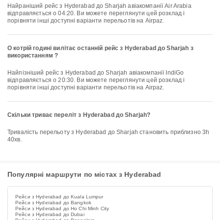
Найраніший рейс з Hyderabad до Sharjah авіакомпанії Air Arabia
відправляється о 04:20. Ви можете переглянути цей розклад і
порівняти інші доступні варіанти перельотів на Airpaz.
О котрій годині вилітає останній рейс з Hyderabad до Sharjah з
використанням ?
Найпізніший рейс з Hyderabad до Sharjah авіакомпанії IndiGo
відправляється о 20:30. Ви можете переглянути цей розклад і
порівняти інші доступні варіанти перельотів на Airpaz.
Скільки триває переліт з Hyderabad до Sharjah?
Тривалість перельоту з Hyderabad до Sharjah становить приблизно 3h
40хв.
Популярні маршрути по містах з Hyderabad
Рейси з Hyderabad до Kuala Lumpur
Рейси з Hyderabad до Bangkok
Рейси з Hyderabad до Ho Chi Minh City
Рейси з Hyderabad до Dubai