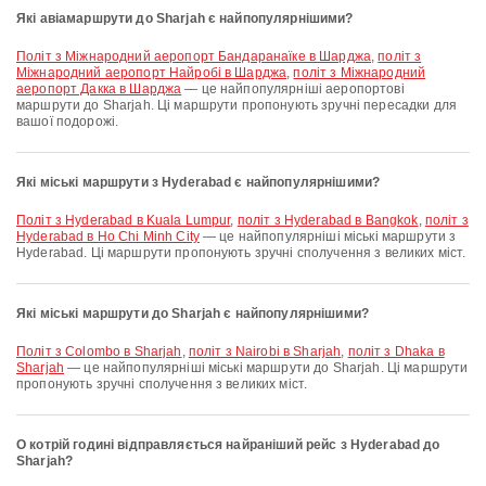
Які авіамаршрути до Sharjah є найпопулярнішими?
політ з Міжнародний аеропорт Бандаранаїке в Шарджа
,
політ з
Міжнародний аеропорт Найробі в Шарджа
,
політ з Міжнародний
аеропорт Дакка в Шарджа
— це найпопулярніші аеропортові
маршрути до Sharjah. Ці маршрути пропонують зручні пересадки для
вашої подорожі.
Які міські маршрути з Hyderabad є найпопулярнішими?
політ з Hyderabad в Kuala Lumpur
,
політ з Hyderabad в Bangkok
,
політ з
Hyderabad в Ho Chi Minh City
— це найпопулярніші міські маршрути з
Hyderabad. Ці маршрути пропонують зручні сполучення з великих міст.
Які міські маршрути до Sharjah є найпопулярнішими?
політ з Colombo в Sharjah
,
політ з Nairobi в Sharjah
,
політ з Dhaka в
Sharjah
— це найпопулярніші міські маршрути до Sharjah. Ці маршрути
пропонують зручні сполучення з великих міст.
О котрій годині відправляється найраніший рейс з Hyderabad до
Sharjah?