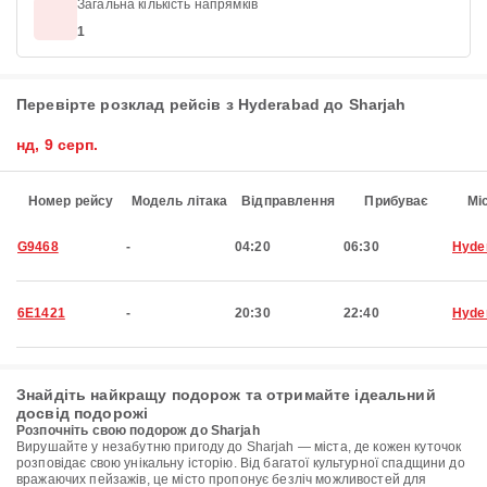
Загальна кількість напрямків
1
Перевірте розклад рейсів з Hyderabad до Sharjah
нд, 9 серп.
Номер рейсу
Модель літака
Відправлення
Прибуває
Мі
G9468
-
04:20
06:30
Hyde
6E1421
-
20:30
22:40
Hyde
Знайдіть найкращу подорож та отримайте ідеальний
досвід подорожі
Розпочніть свою подорож до Sharjah
Вирушайте у незабутню пригоду до Sharjah — міста, де кожен куточок
розповідає свою унікальну історію. Від багатої культурної спадщини до
вражаючих пейзажів, це місто пропонує безліч можливостей для