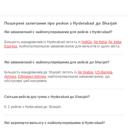
Поширені запитання про рейси з Hyderabad до Sharjah
Які авіакомпанії є найпопулярнішими для рейсів з Hyderabad?
Більшість мандрівників із Hyderabad летять із
IndiGo
,
Air India
,
Air India
Express
, найпопулярнішою авіакомпанією для вильотів із цього міста.
Які авіакомпанії є найпопулярнішими для рейсів до Sharjah?
Більшість мандрівників до Sharjah летять із
Air Arabia
,
US-Bangla
Airlines
,
Ethiopian Airlines
, найпопулярнішою авіакомпанією, що
обслуговує цей напрямок.
Скільки рейсів доступно з Hyderabad до Sharjah?
Є 2 рейсів з Hyderabad до Sharjah.
Які аеропорти вильоту є найпопулярнішими в Hyderabad?