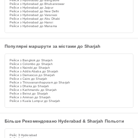
Рейси з Hyderabad до Bangalore
Рейси з Hyderabad до Bhubaneswar
Рейси з Hyderabad до Jaipur
Рейси з Hyderabad до New Delhi
Рейси з Hyderabad до Varanasi
Рейси з Hyderabad до Abu Dhabi
Рейси з Hyderabad до Hanoi
Рейси з Hyderabad до Manama
Популярні маршрути за містами до Sharjah
Рейси з Bangkok до Sharjah
Рейси з Colombo до Sharjah
Рейси з Nairobi до Sharjah
Рейси з Addis Ababa до Sharjah
Рейси з Damascus до Sharjah
Рейси з Cairo до Sharjah
Рейси з Thiruvananthapuram до Sharjah
Рейси з Dhaka до Sharjah
Рейси з Kathmandu до Sharjah
Рейси з Beirut до Sharjah
Рейси з Amman до Sharjah
Рейси з Kuala Lumpur до Sharjah
Більше Рекомендовано Hyderabad & Sharjah Польоти
Рейс З Hyderabad