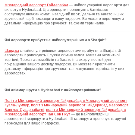
Міжнародний аеропорт Гайдерабад
— найпопулярніші аеропорти для
вильоту в Hyderabad. Ці аеропорти пропонують Банківське
обслуговування/банкомат, Інвалідний візок, їдальня та багато інших
зручностей, щоб покращити вашу подорож. Ви можете переглянути
детальну інформацію про зручності та схеми терміналів.
Які аеропорти прибуття є найпопулярнішими в Sharjah?
Шарджа
є найпопулярнішими аеропортами прибуття в Sharjah. Ці
аеропорти пропонують Служба обміну валют, Магазин безмитної
торгівлі, Прокат автомобілів та багато інших зручностей для
покращення вашого досвіду подорожі. Ви можете переглянути
детальну інформацію про зручності та планування терміналів у цих
аеропортах.
Які авіамаршрути з Hyderabad є найпопулярнішими?
політ з Міжнародний аеропорт Гайдерабад в Міжнародний аеропорт
Куала-Лумпур
,
політ з Міжнародний аеропорт Гайдерабад в аеропорт
Бангкок–Суварнабхумі
,
політ з Міжнародний аеропорт Гайдерабад в
Міжнародний аеропорт Тан Сон Нхут
— це найпопулярніші
аеропортові маршрути з Hyderabad. Ці маршрути пропонують зручні
пересадки для вашої подорожі.