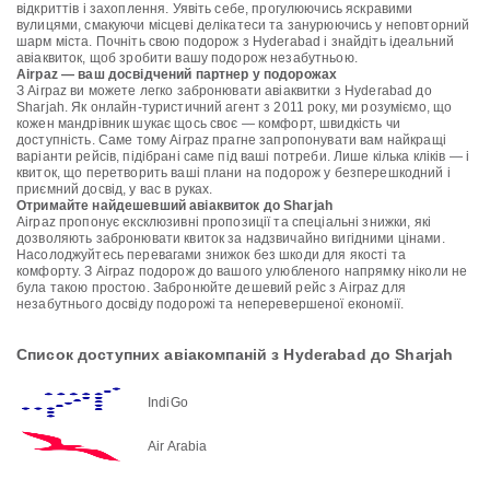
відкриттів і захоплення. Уявіть себе, прогулюючись яскравими
вулицями, смакуючи місцеві делікатеси та занурюючись у неповторний
шарм міста. Почніть свою подорож з Hyderabad і знайдіть ідеальний
авіаквиток, щоб зробити вашу подорож незабутньою.
Airpaz — ваш досвідчений партнер у подорожах
З Airpaz ви можете легко забронювати авіаквитки з Hyderabad до
Sharjah. Як онлайн-туристичний агент з 2011 року, ми розуміємо, що
кожен мандрівник шукає щось своє — комфорт, швидкість чи
доступність. Саме тому Airpaz прагне запропонувати вам найкращі
варіанти рейсів, підібрані саме під ваші потреби. Лише кілька кліків — і
квиток, що перетворить ваші плани на подорож у безперешкодний і
приємний досвід, у вас в руках.
Отримайте найдешевший авіаквиток до Sharjah
Airpaz пропонує ексклюзивні пропозиції та спеціальні знижки, які
дозволяють забронювати квиток за надзвичайно вигідними цінами.
Насолоджуйтесь перевагами знижок без шкоди для якості та
комфорту. З Airpaz подорож до вашого улюбленого напрямку ніколи не
була такою простою. Забронюйте дешевий рейс з Airpaz для
незабутнього досвіду подорожі та неперевершеної економії.
Список доступних авіакомпаній з Hyderabad до Sharjah
IndiGo
Air Arabia