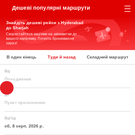
Дешеві популярні маршрути
Знайдіть дешеві рейси з Hyderabad
до Sharjah
Скористайтеся акціями на авіаквитки до
вашого напрямку. Почніть бронювання
зараз!
В один кінець
Туди й назад
Складний маршрут
Від
Походження
До
Пункт призначення
Від'їзд
сб, 8 серп. 2026 р.