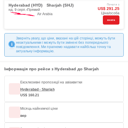
Hyderabad (HYD)
Sharjah (SHJ)
Почати з
US$ 291.25
нд, 9 серп.
Прямий
Ціна/особа
Air Arabia
книга
Зверніть увагу, що ціни, вказані на цій сторінці, можуть бути
неактуальними і можуть бути змінені без попереднього
повідомлення. Ми прагнемо надавати найбільш точну та
актуальну інформацію.
Інформація про рейси з Hyderabad до Sharjah
Ексклюзивні пропозиції на авіаквитки
Hyderabad - Sharjah
US$ 160.21
Місяць найнижчої ціни
вер