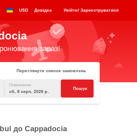
USD
Довідка
Увійти/ Зареєструватися
docia
бронювання зараз!
Переглянути список замовлень
Повернення
Пошук
сб, 8 серп. 2026 р.
bul до Cappadocia