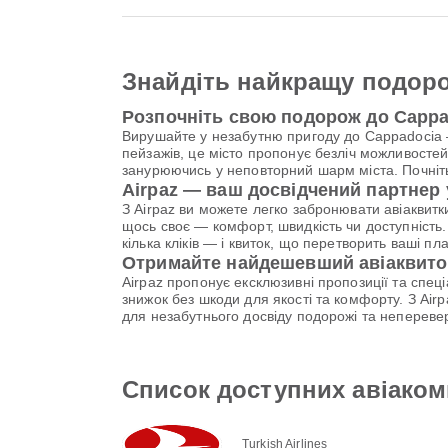
Знайдіть найкращу подоро
Розпочніть свою подорож до Cappa
Вирушайте у незабутню пригоду до Cappadocia —
пейзажів, це місто пропонує безліч можливостей
занурюючись у неповторний шарм міста. Почніть
Airpaz — ваш досвідчений партнер
З Airpaz ви можете легко забронювати авіаквитк
щось своє — комфорт, швидкість чи доступність.
кілька кліків — і квиток, що перетворить ваші п
Отримайте найдешевший авіаквито
Airpaz пропонує ексклюзивні пропозиції та спе
знижок без шкоди для якості та комфорту. З Ai
для незабутнього досвіду подорожі та непереве
Список доступних авіакомп
Turkish Airlines