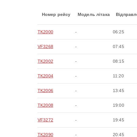
Номер рейсу
Модель літака
Відправл
TK2000
-
06:25
VF3268
-
07:45
TK2002
-
08:15
TK2004
-
11:20
TK2006
-
13:45
TK2008
-
19:00
VF3272
-
19:45
TK2090
-
20:45