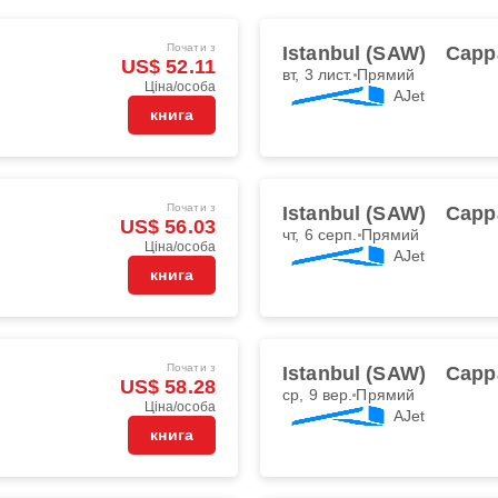
Почати з
Istanbul (SAW)
Capp
US$ 52.11
вт, 3 лист.
Прямий
Ціна/особа
AJet
книга
Почати з
Istanbul (SAW)
Capp
US$ 56.03
чт, 6 серп.
Прямий
Ціна/особа
AJet
книга
Почати з
Istanbul (SAW)
Capp
US$ 58.28
ср, 9 вер.
Прямий
Ціна/особа
AJet
книга