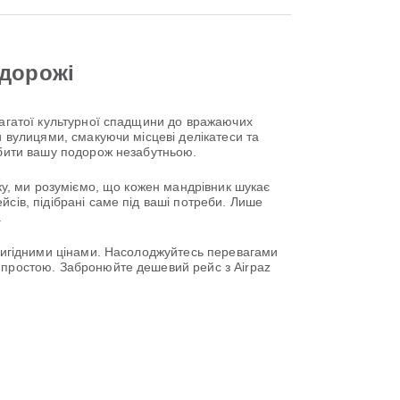
одорожі
багатої культурної спадщини до вражаючих
и вулицями, смакуючи місцеві делікатеси та
робити вашу подорож незабутньою.
оку, ми розуміємо, що кожен мандрівник шукає
сів, підібрані саме під ваші потреби. Лише
.
 вигідними цінами. Насолоджуйтесь перевагами
ю простою. Забронюйте дешевий рейс з Airpaz