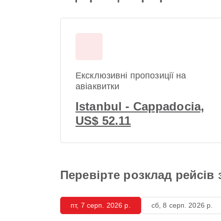
Ексклюзивні пропозиції на
авіаквитки
Istanbul - Cappadocia,
US$ 52.11
Перевірте розклад рейсів 
пт, 7 серп. 2026 р.
сб, 8 серп. 2026 р.