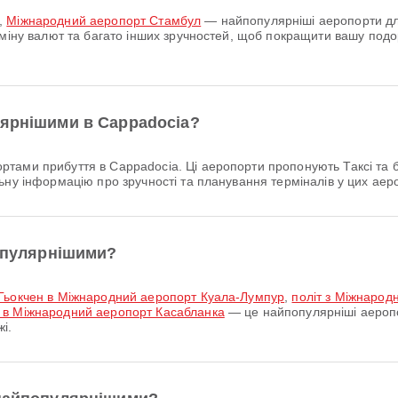
,
Міжнародний аеропорт Стамбул
— найпопулярніші аеропорти для
бміну валют та багато інших зручностей, щоб покращити вашу под
лярнішими в Cappadocia?
тами прибуття в Cappadocia. Ці аеропорти пропонують Таксі та 
ьну інформацію про зручності та планування терміналів у цих аер
популярнішими?
 Гьокчен в Міжнародний аеропорт Куала-Лумпур
,
політ з Міжнарод
 в Міжнародний аеропорт Касабланка
— це найпопулярніші аеропо
і.