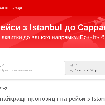
ення
Угоди
ейси з Istanbul до Cappa
іаквитки до вашого напрямку. Почніть 
До
Від'їзд
пт, 7 серп. 2026 р.
GMT+0
айкращі пропозиції на рейси з Istan