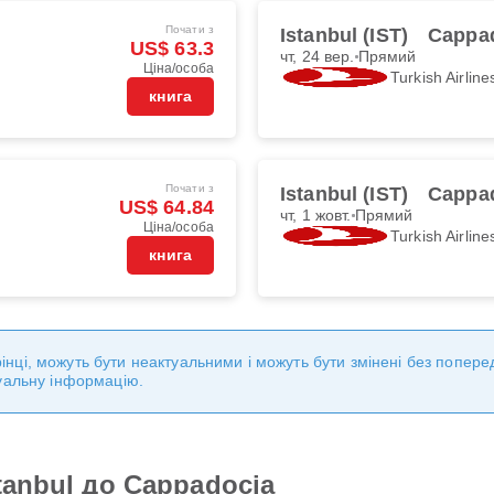
Почати з
Istanbul (IST)
Cappad
US$ 63.3
чт, 24 вер.
Прямий
Ціна/особа
Turkish Airline
книга
Почати з
Istanbul (IST)
Cappad
US$ 64.84
чт, 1 жовт.
Прямий
Ціна/особа
Turkish Airline
книга
торінці, можуть бути неактуальними і можуть бути змінені без попе
уальну інформацію.
tanbul до Cappadocia