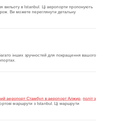
 вильоту в Istanbul. Ці аеропорти пропонують
орож. Ви можете переглянути детальну
багато інших зручностей для покращення вашого
опортах.
ний аеропорт Стамбул в аеропорт Алжир
,
політ з
ртові маршрути з Istanbul. Ці маршрути