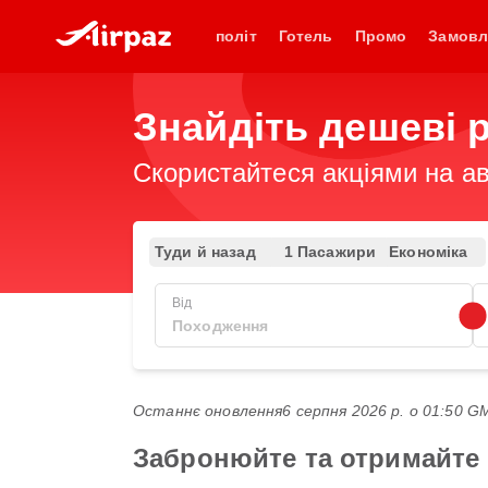
політ
Готель
Промо
Замовл
Знайдіть дешеві р
Скористайтеся акціями на ав
Туди й назад
1 Пасажири
Економіка
Від
Останнє оновлення
6 серпня 2026 р. о 01:50 
Забронюйте та отримайте н