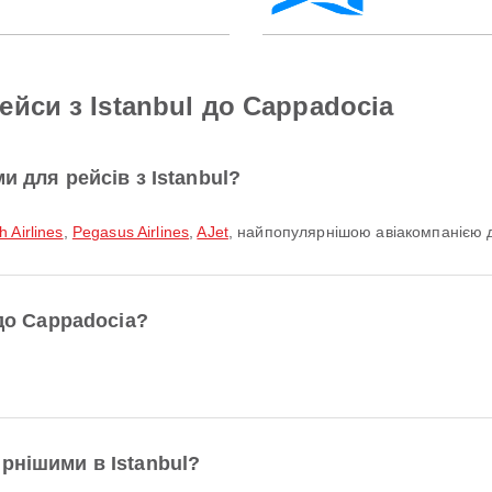
йси з Istanbul до Cappadocia
и для рейсів з Istanbul?
h Airlines
,
Pegasus Airlines
,
AJet
, найпопулярнішою авіакомпанією дл
 до Cappadocia?
рнішими в Istanbul?