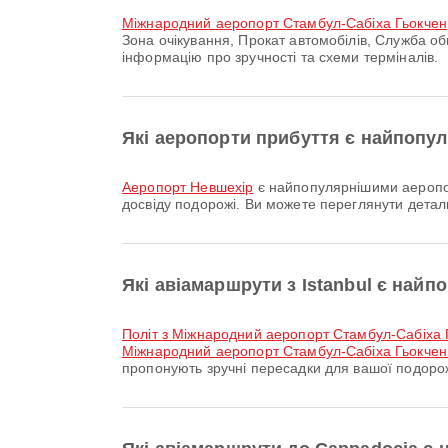
Міжнародний аеропорт Стамбул-Сабіха Гьокчен
Зона очікування, Прокат автомобілів, Служба о
інформацію про зручності та схеми терміналів.
Які аеропорти прибуття є найпопу
аеропорт Невшехір
є найпопулярнішими аеропор
досвіду подорожі. Ви можете переглянути детал
Які авіамаршрути з Istanbul є най
політ з Міжнародний аеропорт Стамбул-Сабіха
Міжнародний аеропорт Стамбул-Сабіха Гьокчен
пропонують зручні пересадки для вашої подорож