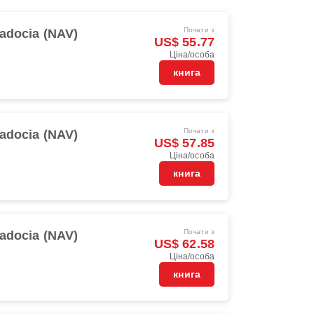
Почати з
adocia (NAV)
US$ 55.77
Ціна/особа
книга
Почати з
adocia (NAV)
US$ 57.85
Ціна/особа
книга
Почати з
adocia (NAV)
US$ 62.58
Ціна/особа
книга