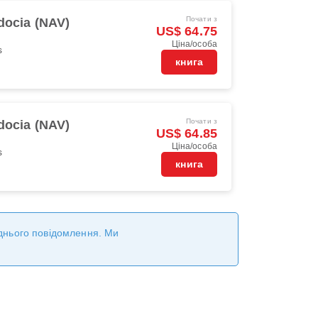
Почати з
ocia (NAV)
US$ 64.75
Ціна/особа
s
книга
Почати з
ocia (NAV)
US$ 64.85
Ціна/особа
s
книга
реднього повідомлення. Ми