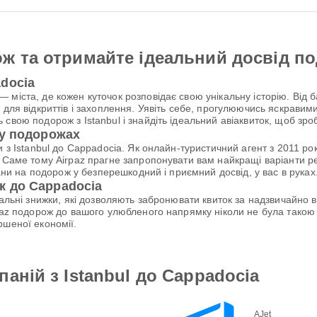
ж та отримайте ідеальний досвід п
docia
 міста, де кожен куточок розповідає свою унікальну історію. Від 
 для відкриттів і захоплення. Уявіть себе, прогулюючись яскравим
 свою подорож з Istanbul і знайдіть ідеальний авіаквиток, щоб з
 у подорожах
и з Istanbul до Cappadocia. Як онлайн-туристичний агент з 2011 р
 Саме тому Airpaz прагне запропонувати вам найкращі варіанти рей
лани на подорож у безперешкодний і приємний досвід, у вас в руках
к до Cappadocia
ціальні знижки, які дозволяють забронювати квиток за надзвичайно
rpaz подорож до вашого улюбленого напрямку ніколи не була тако
ршеної економії.
аній з Istanbul до Cappadocia
AJet