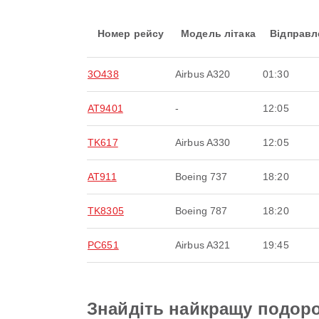
Номер рейсу
Модель літака
Відправл
3O438
Airbus A320
01:30
AT9401
-
12:05
TK617
Airbus A330
12:05
AT911
Boeing 737
18:20
TK8305
Boeing 787
18:20
PC651
Airbus A321
19:45
Знайдіть найкращу подоро