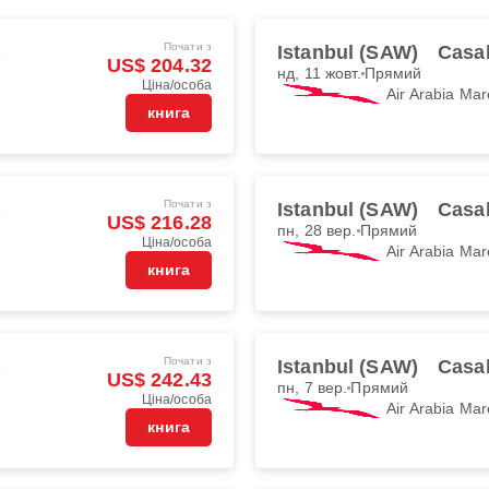
Почати з
)
Istanbul (SAW)
Casa
US$ 204.32
нд, 11 жовт.
Прямий
Ціна/особа
Air Arabia Mar
книга
Почати з
)
Istanbul (SAW)
Casa
US$ 216.28
пн, 28 вер.
Прямий
Ціна/особа
Air Arabia Mar
книга
Почати з
)
Istanbul (SAW)
Casa
US$ 242.43
пн, 7 вер.
Прямий
Ціна/особа
Air Arabia Mar
книга