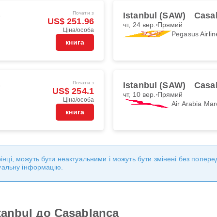
Почати з
)
Istanbul (SAW)
Casa
US$ 251.96
чт, 24 вер.
Прямий
Ціна/особа
Pegasus Airlin
книга
Почати з
)
Istanbul (SAW)
Casa
US$ 254.1
чт, 10 вер.
Прямий
Ціна/особа
Air Arabia Mar
книга
торінці, можуть бути неактуальними і можуть бути змінені без попе
уальну інформацію.
tanbul до Casablanca