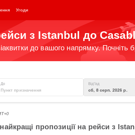
ення
Угоди
ейси з Istanbul до Casab
іаквитки до вашого напрямку. Почніть 
До
Від'їзд
сб, 8 серп. 2026 р.
GMT+0
айкращі пропозиції на рейси з Istan