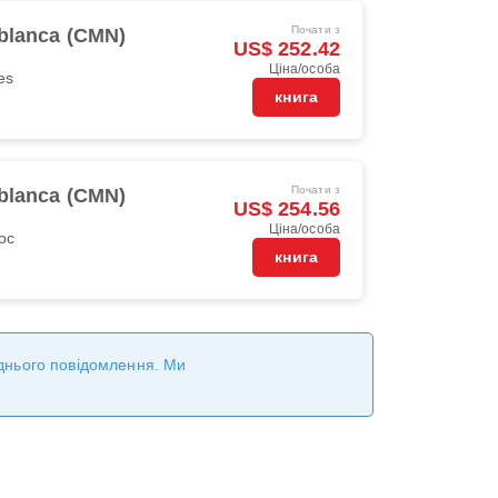
Почати з
blanca (CMN)
US$ 252.42
Ціна/особа
es
книга
Почати з
blanca (CMN)
US$ 254.56
Ціна/особа
oc
книга
реднього повідомлення. Ми