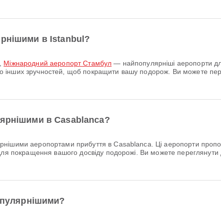
рнішими в Istanbul?
,
Міжнародний аеропорт Стамбул
— найпопулярніші аеропорти для
гато інших зручностей, щоб покращити вашу подорож. Ви можете пе
лярнішими в Casablanca?
нішими аеропортами прибуття в Casablanca. Ці аеропорти пропону
для покращення вашого досвіду подорожі. Ви можете переглянути 
популярнішими?