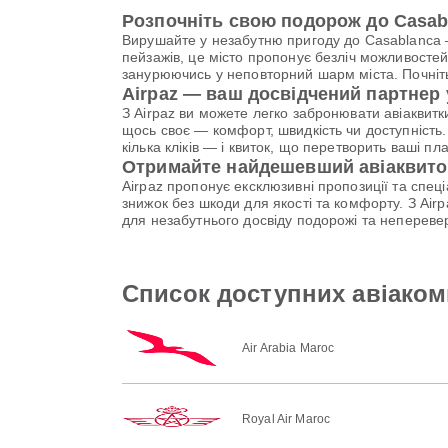
Розпочніть свою подорож до Casab
Вирушайте у незабутню пригоду до Casablanca — 
пейзажів, це місто пропонує безліч можливостей
занурюючись у неповторний шарм міста. Почніть
Airpaz — ваш досвідчений партнер
З Airpaz ви можете легко забронювати авіаквитк
щось своє — комфорт, швидкість чи доступність.
кілька кліків — і квиток, що перетворить ваші п
Отримайте найдешевший авіаквиток
Airpaz пропонує ексклюзивні пропозиції та спе
знижок без шкоди для якості та комфорту. З Ai
для незабутнього досвіду подорожі та непереве
Список доступних авіакомп
Air Arabia Maroc
Royal Air Maroc