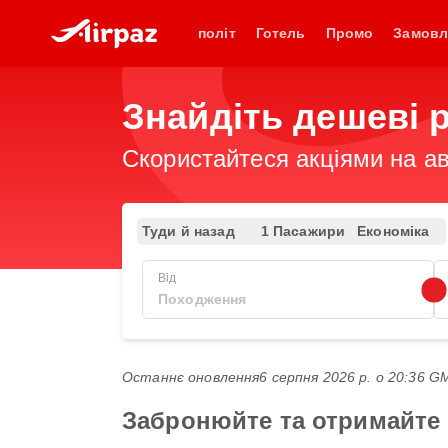
політ
Готель
Промо
Замовл
Знайдіть дешеві р
Скористайтеся акціями на ав
Туди й назад
1 Пасажири
Економіка
Від
Останнє оновлення
6 серпня 2026 р. о 20:36 
Забронюйте та отримайте н