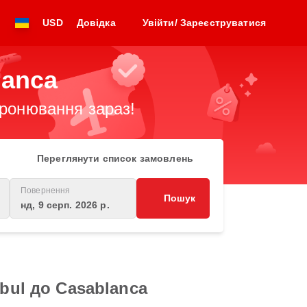
USD
Довідка
Увійти/ Зареєструватися
lanca
бронювання зараз!
Переглянути список замовлень
Повернення
Пошук
нд, 9 серп. 2026 р.
bul до Casablanca