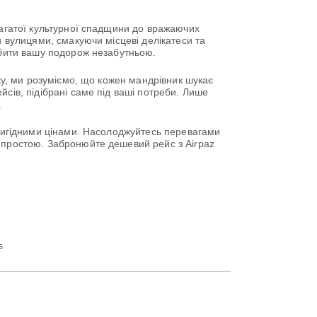
багатої культурної спадщини до вражаючих
и вулицями, смакуючи місцеві делікатеси та
робити вашу подорож незабутньою.
оку, ми розуміємо, що кожен мандрівник шукає
сів, підібрані саме під ваші потреби. Лише
.
 вигідними цінами. Насолоджуйтесь перевагами
ю простою. Забронюйте дешевий рейс з Airpaz
s