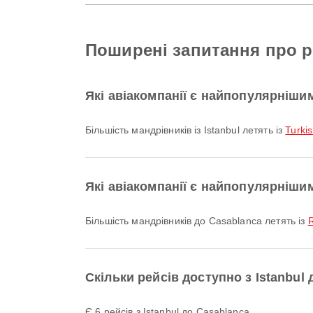
Поширені запитання про ре
Які авіакомпанії є найпопулярнішим
Більшість мандрівників із Istanbul летять із
Turkis
Які авіакомпанії є найпопулярніши
Більшість мандрівників до Casablanca летять із
R
Скільки рейсів доступно з Istanbul
Є 6 рейсів з Istanbul до Casablanca.