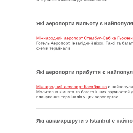
Які аеропорти вильоту є найпопуля
Міжнародний аеропорт Стамбул-Сабіха Гьокчен
Готель Аеропорт, Інвалідний візок, Таксі та ба
схеми терміналів.
Які аеропорти прибуття є найпопу
Міжнародний аеропорт Касабланка
є найпопуляр
Молитовна кімната та багато інших зручностей 
планування терміналів у цих аеропортах.
Які авіамаршрути з Istanbul є най