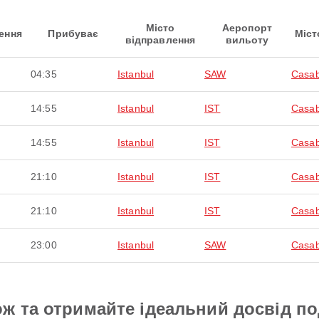
Місто
Аеропорт
ення
Прибуває
Міст
відправлення
вильоту
04:35
Istanbul
SAW
Casab
14:55
Istanbul
IST
Casab
14:55
Istanbul
IST
Casab
21:10
Istanbul
IST
Casab
21:10
Istanbul
IST
Casab
23:00
Istanbul
SAW
Casab
ж та отримайте ідеальний досвід п