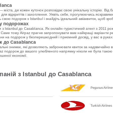
lanca
міста, де кожен куточок розповідає свою унікальну історію. Від 
 для відкриттів і захоплення. Уявіть себе, прогулюючись яскравим
 свою подорож з Istanbul і знайдіть ідеальний авіаквиток, щоб з
 у подорожах
и з Istanbul до Casablanca. Як онлайн-туристичний агент з 2011 р
 Саме тому Airpaz прагне запропонувати вам найкращі варіанти рей
лани на подорож у безперешкодний і приємний досвід, у вас в руках
 до Casablanca
ціальні знижки, які дозволяють забронювати квиток за надзвичайно
rpaz подорож до вашого улюбленого напрямку ніколи не була тако
ршеної економії.
аній з Istanbul до Casablanca
Pegasus Airline
Turkish Airlines