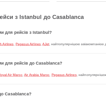
йси з Istanbul до Casablanca
и для рейсів з Istanbul?
h Airlines
,
Pegasus Airlines
,
AJet
, найпопулярнішою авіакомпанією дл
ми для рейсів до Casablanca?
oyal Air Maroc
,
Air Arabia Maroc
,
Pegasus Airlines
, найпопулярнішо
 до Casablanca?