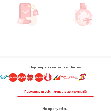
Партнери авіакомпанії Airpaz
Переглянути всіх партнерів-авіакомпаній
Не пропустіть!