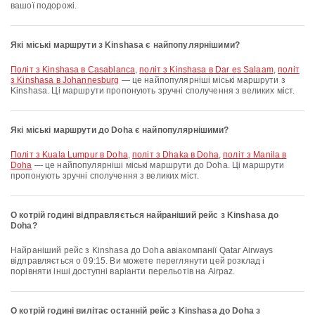
вашої подорожі.
Які міські маршрути з Kinshasa є найпопулярнішими?
політ з Kinshasa в Casablanca
,
політ з Kinshasa в Dar es Salaam
,
політ
з Kinshasa в Johannesburg
— це найпопулярніші міські маршрути з
Kinshasa. Ці маршрути пропонують зручні сполучення з великих міст.
Які міські маршрути до Doha є найпопулярнішими?
політ з Kuala Lumpur в Doha
,
політ з Dhaka в Doha
,
політ з Manila в
Doha
— це найпопулярніші міські маршрути до Doha. Ці маршрути
пропонують зручні сполучення з великих міст.
О котрій годині відправляється найраніший рейс з Kinshasa до
Doha?
Найраніший рейс з Kinshasa до Doha авіакомпанії Qatar Airways
відправляється о 09:15. Ви можете переглянути цей розклад і
порівняти інші доступні варіанти перельотів на Airpaz.
О котрій годині вилітає останній рейс з Kinshasa до Doha з