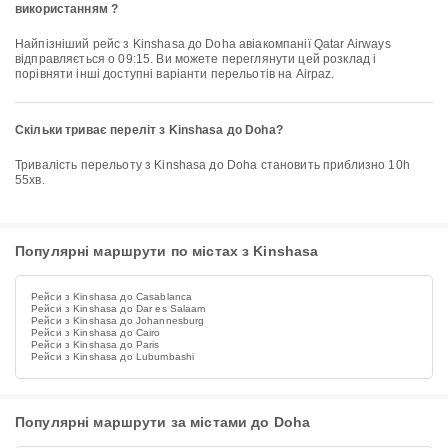
використанням ?
Найпізніший рейс з Kinshasa до Doha авіакомпанії Qatar Airways
відправляється о 09:15. Ви можете переглянути цей розклад і
порівняти інші доступні варіанти перельотів на Airpaz.
Скільки триває переліт з Kinshasa до Doha?
Тривалість перельоту з Kinshasa до Doha становить приблизно 10h
55хв.
Популярні маршрути по містах з Kinshasa
Рейси з Kinshasa до Casablanca
Рейси з Kinshasa до Dar es Salaam
Рейси з Kinshasa до Johannesburg
Рейси з Kinshasa до Cairo
Рейси з Kinshasa до Paris
Рейси з Kinshasa до Lubumbashi
Популярні маршрути за містами до Doha