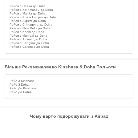
Рейси з Dhaka до Doha
Рейси з Kathmandu до Doha
Рейси з Manila до Doha
Рейси з Kuala Lumpur до Doha
Рейси з Algiers до Doha
Рейси з Chittagong до Doha
Рейси з New Delhi до Doha
Рейси з Kochi до Doha
Рейси з Mumbai до Doha
Рейси з Amman до Doha
Рейси з Bangkok до Doha
Рейси з Colombo до Doha
Більше Рекомендовано Kinshasa & Doha Польоти
Рейс З Kinshasa
Рейс З Doha
Рейс До Kinshasa
Рейс До Doha
Чому варто подорожувати з Airpaz