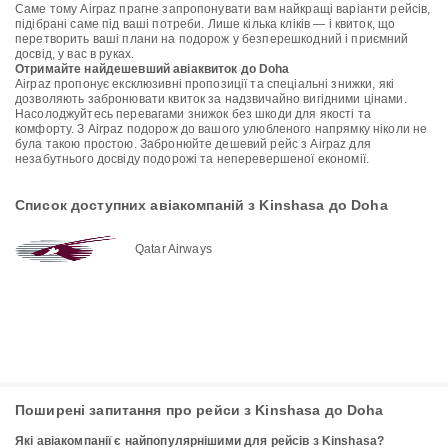
Саме тому Airpaz прагне запропонувати вам найкращі варіанти рейсів,
підібрані саме під ваші потреби. Лише кілька кліків — і квиток, що
перетворить ваші плани на подорож у безперешкодний і приємний
досвід, у вас в руках.
Отримайте найдешевший авіаквиток до Doha
Airpaz пропонує ексклюзивні пропозиції та спеціальні знижки, які
дозволяють забронювати квиток за надзвичайно вигідними цінами.
Насолоджуйтесь перевагами знижок без шкоди для якості та
комфорту. З Airpaz подорож до вашого улюбленого напрямку ніколи не
була такою простою. Забронюйте дешевий рейс з Airpaz для
незабутнього досвіду подорожі та неперевершеної економії.
Список доступних авіакомпаній з Kinshasa до Doha
Qatar Airways
Поширені запитання про рейси з Kinshasa до Doha
Які авіакомпанії є найпопулярнішими для рейсів з Kinshasa?