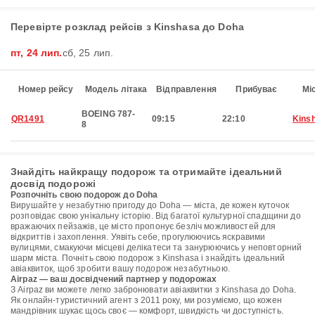
Перевірте розклад рейсів з Kinshasa до Doha
пт, 24 лип.
сб, 25 лип.
Номер рейсу
Модель літака
Відправлення
Прибуває
Мі
BOEING 787-
QR1491
09:15
22:10
Kins
8
Знайдіть найкращу подорож та отримайте ідеальний
досвід подорожі
Розпочніть свою подорож до Doha
Вирушайте у незабутню пригоду до Doha — міста, де кожен куточок
розповідає свою унікальну історію. Від багатої культурної спадщини до
вражаючих пейзажів, це місто пропонує безліч можливостей для
відкриттів і захоплення. Уявіть себе, прогулюючись яскравими
вулицями, смакуючи місцеві делікатеси та занурюючись у неповторний
шарм міста. Почніть свою подорож з Kinshasa і знайдіть ідеальний
авіаквиток, щоб зробити вашу подорож незабутньою.
Airpaz — ваш досвідчений партнер у подорожах
З Airpaz ви можете легко забронювати авіаквитки з Kinshasa до Doha.
Як онлайн-туристичний агент з 2011 року, ми розуміємо, що кожен
мандрівник шукає щось своє — комфорт, швидкість чи доступність.