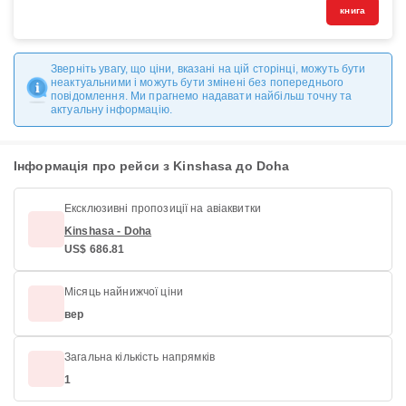
книга
Зверніть увагу, що ціни, вказані на цій сторінці, можуть бути
неактуальними і можуть бути змінені без попереднього
повідомлення. Ми прагнемо надавати найбільш точну та
актуальну інформацію.
Інформація про рейси з Kinshasa до Doha
Ексклюзивні пропозиції на авіаквитки
Kinshasa - Doha
US$ 686.81
Місяць найнижчої ціни
вер
Загальна кількість напрямків
1