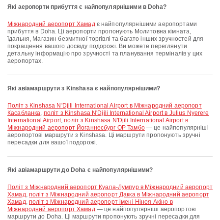
Які аеропорти прибуття є найпопулярнішими в Doha?
Міжнародний аеропорт Хамад
є найпопулярнішими аеропортами
прибуття в Doha. Ці аеропорти пропонують Молитовна кімната,
їдальня, Магазин безмитної торгівлі та багато інших зручностей для
покращення вашого досвіду подорожі. Ви можете переглянути
детальну інформацію про зручності та планування терміналів у цих
аеропортах.
Які авіамаршрути з Kinshasa є найпопулярнішими?
політ з Kinshasa N'Djili International Airport в Міжнародний аеропорт
Касабланка
,
політ з Kinshasa N'Djili International Airport в Julius Nyerere
International Airport
,
політ з Kinshasa N'Djili International Airport в
Міжнародний аеропорт Йоганнесбург ОР Тамбо
— це найпопулярніші
аеропортові маршрути з Kinshasa. Ці маршрути пропонують зручні
пересадки для вашої подорожі.
Які авіамаршрути до Doha є найпопулярнішими?
політ з Міжнародний аеропорт Куала-Лумпур в Міжнародний аеропорт
Хамад
,
політ з Міжнародний аеропорт Дакка в Міжнародний аеропорт
Хамад
,
політ з Міжнародний аеропорт імені Ніноя Акіно в
Міжнародний аеропорт Хамад
— це найпопулярніші аеропортові
маршрути до Doha. Ці маршрути пропонують зручні пересадки для