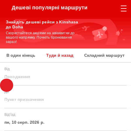
Дешеві популярні маршрути
Знайдіть дешеві рейси з Kinshasa
до Doha
Скористайтеся акціями на авіаквитки до
вашого напрямку. Почніть бронювання
зараз!
В один кінець
Туди й назад
Складний маршрут
Від
Походження
До
Пункт призначення
Від'їзд
пн, 10 серп. 2026 р.