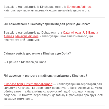
Більшість мандрівників із Kinshasa летять із
Ethiopian Airlines
,
найпопулярнішою авіакомпанією для вильотів із цього міста.
Які авіакомпанії є найпопулярнішими для рейсів до Doha?
Більшість мандрівників до Doha летять із
Qatar Airways
,
US-Bangla
Airlines
,
Malaysia Airlines
, найпопулярнішою авіакомпанією, що
обслуговує цей напрямок.
Скільки рейсів доступно з Kinshasa до Doha?
Є 1 рейсів з Kinshasa до Doha.
Які аеропорти вильоту є найпопулярнішими в Kinshasa?
Kinshasa N'Djili International Airport
— найпопулярніші аеропорти для
вильоту в Kinshasa. Ці аеропорти пропонують Таксі, Автобус, Служба
обміну валют та багато інших зручностей, щоб покращити вашу
подорож. Ви можете переглянути детальну інформацію про зручності
та схеми терміналів.