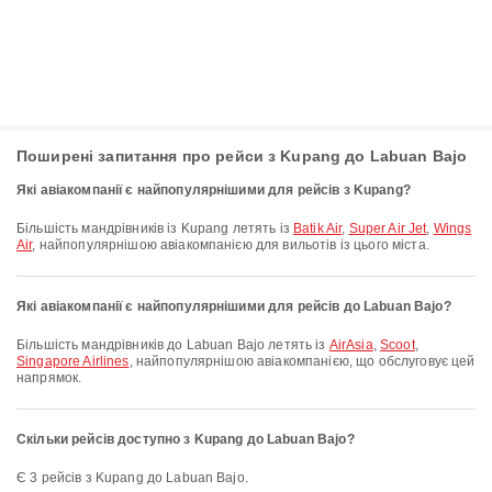
Поширені запитання про рейси з Kupang до Labuan Bajo
Які авіакомпанії є найпопулярнішими для рейсів з Kupang?
Більшість мандрівників із Kupang летять із
Batik Air
,
Super Air Jet
,
Wings
Air
, найпопулярнішою авіакомпанією для вильотів із цього міста.
Які авіакомпанії є найпопулярнішими для рейсів до Labuan Bajo?
Більшість мандрівників до Labuan Bajo летять із
AirAsia
,
Scoot
,
Singapore Airlines
, найпопулярнішою авіакомпанією, що обслуговує цей
напрямок.
Скільки рейсів доступно з Kupang до Labuan Bajo?
Є 3 рейсів з Kupang до Labuan Bajo.