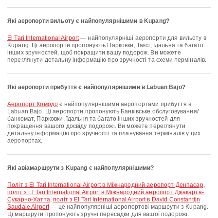
Які аеропорти вильоту є найпопулярнішими в Kupang?
El Tari International Airport
— найпопулярніші аеропорти для вильоту в
Kupang. Ці аеропорти пропонують Парковки, Таксі, їдальня та багато
інших зручностей, щоб покращити вашу подорож. Ви можете
переглянути детальну інформацію про зручності та схеми терміналів.
Які аеропорти прибуття є найпопулярнішими в Labuan Bajo?
аеропорт Комодо
є найпопулярнішими аеропортами прибуття в
Labuan Bajo. Ці аеропорти пропонують Банківське обслуговування/
банкомат, Парковки, їдальня та багато інших зручностей для
покращення вашого досвіду подорожі. Ви можете переглянути
детальну інформацію про зручності та планування терміналів у цих
аеропортах.
Які авіамаршрути з Kupang є найпопулярнішими?
політ з El Tari International Airport в Міжнародний аеропорт Денпасар
,
політ з El Tari International Airport в Міжнародний аеропорт Джакарта-
Сукарно-Хатта
,
політ з El Tari International Airport в David Constantijn
Saudale Airport
— це найпопулярніші аеропортові маршрути з Kupang.
Ці маршрути пропонують зручні пересадки для вашої подорожі.