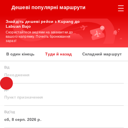
Дешеві популярні маршрути
Знайдіть дешеві рейси з Kupang до
Labuan Bajo
Скористайтеся акціями на авіаквитки до
вашого напрямку. Почніть бронювання
зараз!
В один кінець
Туди й назад
Складний маршрут
Від
Походження
До
Пункт призначення
Від'їзд
сб, 8 серп. 2026 р.