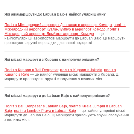
Які авіамаршрути до Labuan Bajo є найпопулярнішими?
політ з Міжнародний аеропорт Денпасар в аеропорт Комодо
,
політ з
Міжнародний аеропорт Куала-Лумпур в аеропорт Комодо
,
політ з
Міжнародний аеропорт Ломбок в аеропорт Комодо
— це
найпопулярніші аеропортові маршрути до Labuan Bajo. Ці маршрути
пропонують зручні пересадки для вашої подорожі.
Які міські маршрути з Kupang є найпопулярнішими?
політ з Kupang в Bali Denpasar
,
політ з Kupang в Jakarta
,
політ з
Kupang в Rote
— це найпопулярніші міські маршрути з Kupang. Ці
маршрути пропонують зручні сполучення з великих міст.
Які міські маршрути до Labuan Bajo є найпопулярнішими?
політ з Bali Denpasar в Labuan Bajo
,
політ з Kuala Lumpur в Labuan
Bajo
,
політ з Lombok Praya в Labuan Bajo
— це найпопулярніші міські
маршрути до Labuan Bajo. Ці маршрути пропонують зручні сполучення
з великих міст.