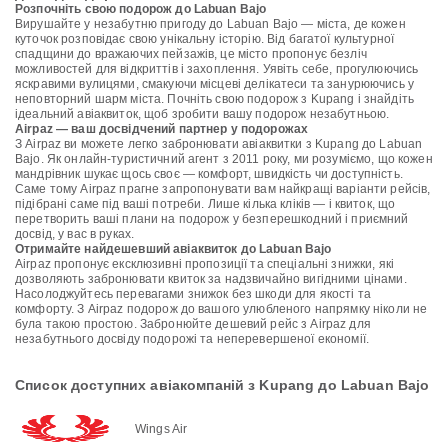
Розпочніть свою подорож до Labuan Bajo
Вирушайте у незабутню пригоду до Labuan Bajo — міста, де кожен
куточок розповідає свою унікальну історію. Від багатої культурної
спадщини до вражаючих пейзажів, це місто пропонує безліч
можливостей для відкриттів і захоплення. Уявіть себе, прогулюючись
яскравими вулицями, смакуючи місцеві делікатеси та занурюючись у
неповторний шарм міста. Почніть свою подорож з Kupang і знайдіть
ідеальний авіаквиток, щоб зробити вашу подорож незабутньою.
Airpaz — ваш досвідчений партнер у подорожах
З Airpaz ви можете легко забронювати авіаквитки з Kupang до Labuan
Bajo. Як онлайн-туристичний агент з 2011 року, ми розуміємо, що кожен
мандрівник шукає щось своє — комфорт, швидкість чи доступність.
Саме тому Airpaz прагне запропонувати вам найкращі варіанти рейсів,
підібрані саме під ваші потреби. Лише кілька кліків — і квиток, що
перетворить ваші плани на подорож у безперешкодний і приємний
досвід, у вас в руках.
Отримайте найдешевший авіаквиток до Labuan Bajo
Airpaz пропонує ексклюзивні пропозиції та спеціальні знижки, які
дозволяють забронювати квиток за надзвичайно вигідними цінами.
Насолоджуйтесь перевагами знижок без шкоди для якості та
комфорту. З Airpaz подорож до вашого улюбленого напрямку ніколи не
була такою простою. Забронюйте дешевий рейс з Airpaz для
незабутнього досвіду подорожі та неперевершеної економії.
Список доступних авіакомпаній з Kupang до Labuan Bajo
Wings Air