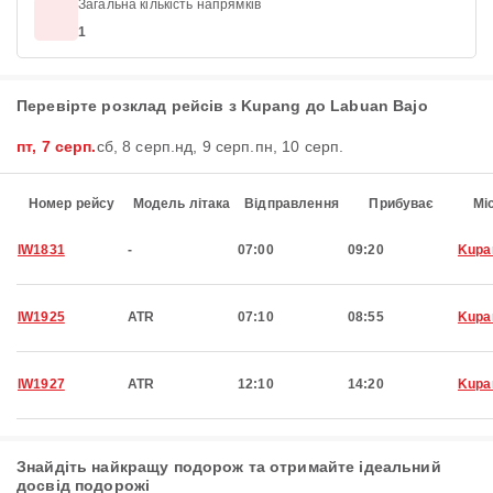
Загальна кількість напрямків
1
Перевірте розклад рейсів з Kupang до Labuan Bajo
пт, 7 серп.
сб, 8 серп.
нд, 9 серп.
пн, 10 серп.
Номер рейсу
Модель літака
Відправлення
Прибуває
Мі
IW1831
-
07:00
09:20
Kupa
IW1925
ATR
07:10
08:55
Kupa
IW1927
ATR
12:10
14:20
Kupa
Знайдіть найкращу подорож та отримайте ідеальний
досвід подорожі