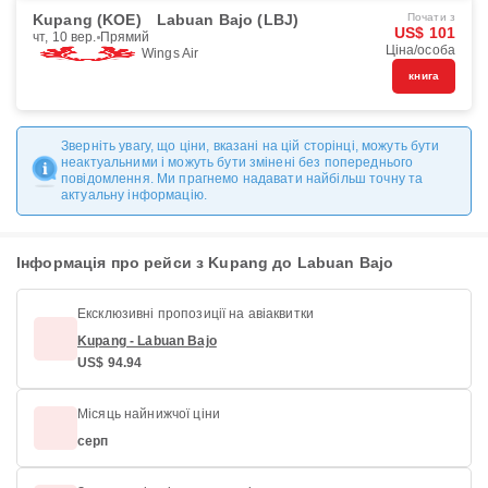
Kupang (KOE)
Labuan Bajo (LBJ)
Почати з
US$ 101
чт, 10 вер.
Прямий
Ціна/особа
Wings Air
книга
Зверніть увагу, що ціни, вказані на цій сторінці, можуть бути
неактуальними і можуть бути змінені без попереднього
повідомлення. Ми прагнемо надавати найбільш точну та
актуальну інформацію.
Інформація про рейси з Kupang до Labuan Bajo
Ексклюзивні пропозиції на авіаквитки
Kupang - Labuan Bajo
US$ 94.94
Місяць найнижчої ціни
серп