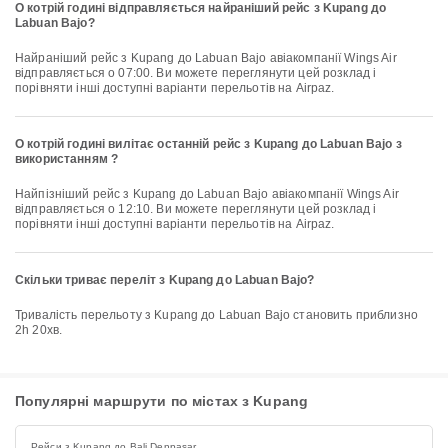
О котрій годині відправляється найраніший рейс з Kupang до
Labuan Bajo?
Найраніший рейс з Kupang до Labuan Bajo авіакомпанії Wings Air
відправляється о 07:00. Ви можете переглянути цей розклад і
порівняти інші доступні варіанти перельотів на Airpaz.
О котрій годині вилітає останній рейс з Kupang до Labuan Bajo з
використанням ?
Найпізніший рейс з Kupang до Labuan Bajo авіакомпанії Wings Air
відправляється о 12:10. Ви можете переглянути цей розклад і
порівняти інші доступні варіанти перельотів на Airpaz.
Скільки триває переліт з Kupang до Labuan Bajo?
Тривалість перельоту з Kupang до Labuan Bajo становить приблизно
2h 20хв.
Популярні маршрути по містах з Kupang
Рейси з Kupang до Bali Denpasar