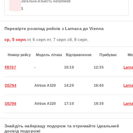
Загальна кількість напрямків
1
Перевірте розклад рейсів з Larnaca до Vienna
ср, 5 серп.
чт, 6 серп.
пт, 7 серп.
сб, 8 серп.
Номер рейсу
Модель літака
Відправлення
Прибуває
Мі
FR707
-
10:10
12:35
Larn
OS794
Airbus A320
14:20
16:40
Larn
OS796
Airbus A320
17:10
19:30
Larn
Знайдіть найкращу подорож та отримайте ідеальний
досвід подорожі