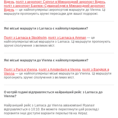
Відень
,
політ з аеропорт Схіпгол в Міжнародний аеропорт Відень
,
політ з аеропорт Бангкок–Суварнабхумі в Міжнародний аеропорт
Відень
— це найпопулярніші аеропортові маршрути до Vienna. Ці
маршрути пропонують зручні пересадки для вашої подорожі.
Які міські маршрути з Larnaca є найпопулярнішими?
політ з Larnaca в Stockholm
,
політ з Larnaca в Amman
— це
найпопулярніші міські маршрути з Larnaca. Ці маршрути пропонують
зручні сполучення з великих міст.
Які міські маршрути до Vienna є найпопулярнішими?
політ з Paris в Vienna
,
політ з Amsterdam в Vienna
,
політ з Bangkok в
Vienna
— це найпопулярніші міські маршрути до Vienna. Ці маршрути
пропонують зручні сполучення з великих міст.
О котрій годині відправляється найраніший рейс з Larnaca до
Vienna?
Найраніший рейс з Larnaca до Vienna авіакомпанії Ryanair
відправляється о 10:10. Ви можете переглянути цей розклад і
порівняти інші доступні варіанти перельотів на Airpaz.