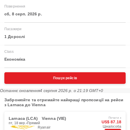
Повернення
сб, 8 серп. 2026 р.
Пасажири
1 Дорослі
Class
Економіка
Пошук рейсів
Останнє оновлення
4 серпня 2026 р. о 21:19 GMT+0
Забронюйте та отримайте найкращі пропозиції на рейси
з Larnaca до Vienna
Larnaca (LCA)
Vienna (VIE)
Почати з
US$ 87.18
пт, 18 вер.
Прямий
Ціна/особа
Ryanair