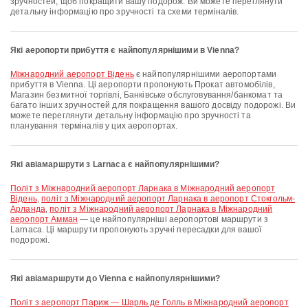
зручностей, щоб покращити вашу подорож. Ви можете переглянути
детальну інформацію про зручності та схеми терміналів.
Які аеропорти прибуття є найпопулярнішими в Vienna?
Міжнародний аеропорт Відень
є найпопулярнішими аеропортами
прибуття в Vienna. Ці аеропорти пропонують Прокат автомобілів,
Магазин безмитної торгівлі, Банківське обслуговування/банкомат та
багато інших зручностей для покращення вашого досвіду подорожі. Ви
можете переглянути детальну інформацію про зручності та
планування терміналів у цих аеропортах.
Які авіамаршрути з Larnaca є найпопулярнішими?
політ з Міжнародний аеропорт Ларнака в Міжнародний аеропорт
Відень
,
політ з Міжнародний аеропорт Ларнака в аеропорт Стокгольм-
Арланда
,
політ з Міжнародний аеропорт Ларнака в Міжнародний
аеропорт Амман
— це найпопулярніші аеропортові маршрути з
Larnaca. Ці маршрути пропонують зручні пересадки для вашої
подорожі.
Які авіамаршрути до Vienna є найпопулярнішими?
політ з аеропорт Париж — Шарль де Голль в Міжнародний аеропорт