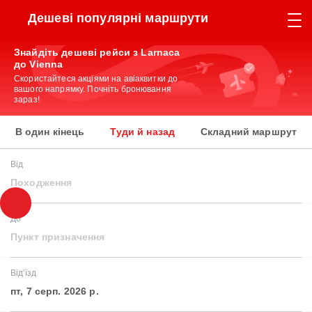
Дешеві популярні маршрути
Знайдіть дешеві рейси з Larnaca
до Vienna
Скористайтеся акціями на авіаквитки до
вашого напрямку. Почніть бронювання
зараз!
В один кінець
Туди й назад
Складний маршрут
Від
Походження
До
Пункт призначення
Від'їзд
пт, 7 серп. 2026 р.