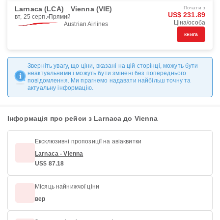
Larnaca (LCA)
Vienna (VIE)
Почати з
US$ 231.89
вт, 25 серп.
Прямий
Ціна/особа
Austrian Airlines
книга
Зверніть увагу, що ціни, вказані на цій сторінці, можуть бути
неактуальними і можуть бути змінені без попереднього
повідомлення. Ми прагнемо надавати найбільш точну та
актуальну інформацію.
Інформація про рейси з Larnaca до Vienna
Ексклюзивні пропозиції на авіаквитки
Larnaca - Vienna
US$ 87.18
Місяць найнижчої ціни
вер