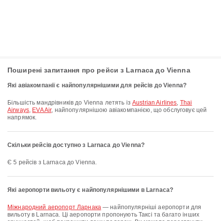
Поширені запитання про рейси з Larnaca до Vienna
Які авіакомпанії є найпопулярнішими для рейсів до Vienna?
Більшість мандрівників до Vienna летять із
Austrian Airlines
,
Thai
Airways
,
EVA Air
, найпопулярнішою авіакомпанією, що обслуговує цей
напрямок.
Скільки рейсів доступно з Larnaca до Vienna?
Є 5 рейсів з Larnaca до Vienna.
Які аеропорти вильоту є найпопулярнішими в Larnaca?
Міжнародний аеропорт Ларнака
— найпопулярніші аеропорти для
вильоту в Larnaca. Ці аеропорти пропонують Таксі та багато інших