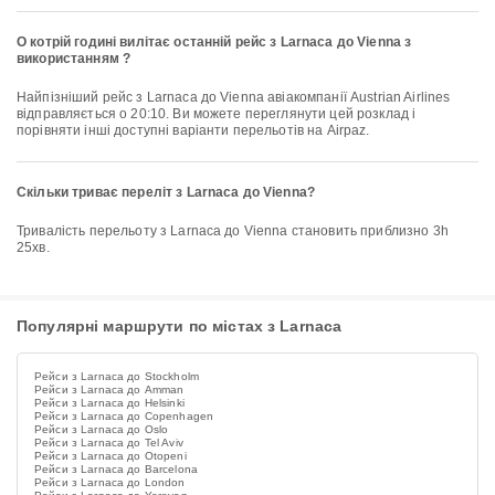
О котрій годині вилітає останній рейс з Larnaca до Vienna з
використанням ?
Найпізніший рейс з Larnaca до Vienna авіакомпанії Austrian Airlines
відправляється о 20:10. Ви можете переглянути цей розклад і
порівняти інші доступні варіанти перельотів на Airpaz.
Скільки триває переліт з Larnaca до Vienna?
Тривалість перельоту з Larnaca до Vienna становить приблизно 3h
25хв.
Популярні маршрути по містах з Larnaca
Рейси з Larnaca до Stockholm
Рейси з Larnaca до Amman
Рейси з Larnaca до Helsinki
Рейси з Larnaca до Copenhagen
Рейси з Larnaca до Oslo
Рейси з Larnaca до Tel Aviv
Рейси з Larnaca до Otopeni
Рейси з Larnaca до Barcelona
Рейси з Larnaca до London