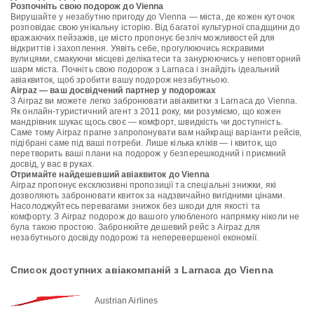
Розпочніть свою подорож до Vienna
Вирушайте у незабутню пригоду до Vienna — міста, де кожен куточок
розповідає свою унікальну історію. Від багатої культурної спадщини до
вражаючих пейзажів, це місто пропонує безліч можливостей для
відкриттів і захоплення. Уявіть себе, прогулюючись яскравими
вулицями, смакуючи місцеві делікатеси та занурюючись у неповторний
шарм міста. Почніть свою подорож з Larnaca і знайдіть ідеальний
авіаквиток, щоб зробити вашу подорож незабутньою.
Airpaz — ваш досвідчений партнер у подорожах
З Airpaz ви можете легко забронювати авіаквитки з Larnaca до Vienna.
Як онлайн-туристичний агент з 2011 року, ми розуміємо, що кожен
мандрівник шукає щось своє — комфорт, швидкість чи доступність.
Саме тому Airpaz прагне запропонувати вам найкращі варіанти рейсів,
підібрані саме під ваші потреби. Лише кілька кліків — і квиток, що
перетворить ваші плани на подорож у безперешкодний і приємний
досвід, у вас в руках.
Отримайте найдешевший авіаквиток до Vienna
Airpaz пропонує ексклюзивні пропозиції та спеціальні знижки, які
дозволяють забронювати квиток за надзвичайно вигідними цінами.
Насолоджуйтесь перевагами знижок без шкоди для якості та
комфорту. З Airpaz подорож до вашого улюбленого напрямку ніколи не
була такою простою. Забронюйте дешевий рейс з Airpaz для
незабутнього досвіду подорожі та неперевершеної економії.
Список доступних авіакомпаній з Larnaca до Vienna
Austrian Airlines