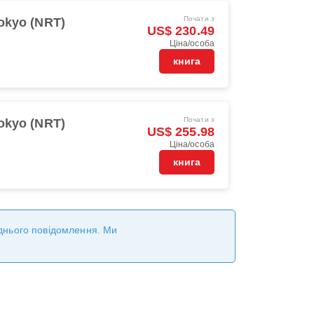
Почати з
okyo (NRT)
US$ 230.49
Ціна/особа
книга
Почати з
okyo (NRT)
US$ 255.98
Ціна/особа
книга
реднього повідомлення. Ми