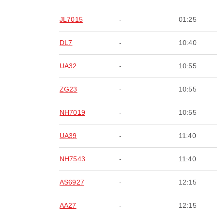
JL7015
-
01:25
DL7
-
10:40
UA32
-
10:55
ZG23
-
10:55
NH7019
-
10:55
UA39
-
11:40
NH7543
-
11:40
AS6927
-
12:15
AA27
-
12:15