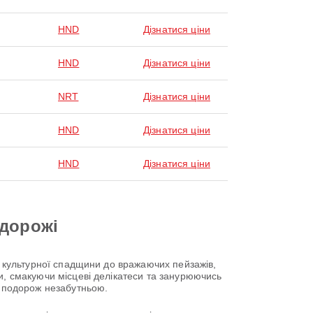
HND
Дізнатися ціни
HND
Дізнатися ціни
NRT
Дізнатися ціни
HND
Дізнатися ціни
HND
Дізнатися ціни
одорожі
ї культурної спадщини до вражаючих пейзажів,
и, смакуючи місцеві делікатеси та занурюючись
у подорож незабутньою.