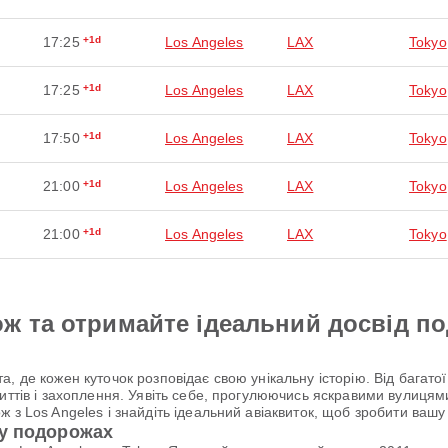
17:25
+1d
Los Angeles
LAX
Tokyo
17:25
+1d
Los Angeles
LAX
Tokyo
17:50
+1d
Los Angeles
LAX
Tokyo
21:00
+1d
Los Angeles
LAX
Tokyo
21:00
+1d
Los Angeles
LAX
Tokyo
ж та отримайте ідеальний досвід п
, де кожен куточок розповідає свою унікальну історію. Від багато
риттів і захоплення. Уявіть себе, прогулюючись яскравими вулицям
 з Los Angeles і знайдіть ідеальний авіаквиток, щоб зробити ваш
 у подорожах