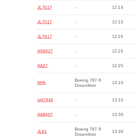
JL7017
-
12:15
JL7017
-
12:15
JL7017
-
12:25
AS6927
-
12:25
AA27
-
12:25
Boeing 787-9
NH5
13:10
Dreamliner
UA7945
-
13:10
AA8407
-
13:30
Boeing 787-9
JL61
13:30
Dreamliner