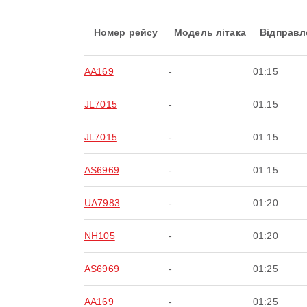
Номер рейсу
Модель літака
Відправл
AA169
-
01:15
JL7015
-
01:15
JL7015
-
01:15
AS6969
-
01:15
UA7983
-
01:20
NH105
-
01:20
AS6969
-
01:25
AA169
-
01:25