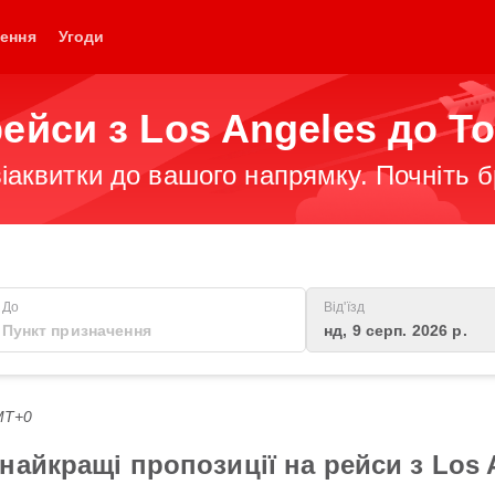
ення
Угоди
ейси з Los Angeles до T
іаквитки до вашого напрямку. Почніть 
До
Від'їзд
нд, 9 серп. 2026 р.
GMT+0
айкращі пропозиції на рейси з Los 