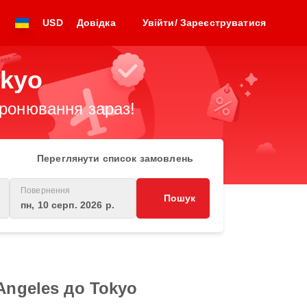
USD
Довідка
Увійти/ Зареєструватися
okyo
бронювання зараз!
Переглянути список замовлень
Повернення
Пошук
пн, 10 серп. 2026 р.
Angeles до Tokyo