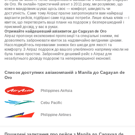
de Oro. Як онлайн-туристичний агент з 2011 року, ми розуміємо, що
кожен мандрівник шукає щось своє — комфорт, швидкість чи
доступність. Саме тому Airpaz прагне запропонувати вам найкращі
варіанти рейсів, підібрані саме під ваші потреби. Лише кілька кліків — і
квиток, що перетворить ваші плани на подорож у безперешкодний і
приємний досвід, у вас в руках.
Отримайте найдешевший авіаквиток до Cagayan de Oro
Airpaz пропонує ексклюзивні пропозиції та спеціальні знижки, які
дозволяють забронювати квиток за надзвичайно вигідними цінами.
Насолоджуйтесь перевагами знижок без шкоди для якості та
комфорту. З Airpaz подорож до вашого улюбленого напрямку ніколи не
була такою простою. Забронюйте дешевий рейс з Airpaz для
незабутнього досвіду подорожі та неперевершеної економії.
Список доступних авіакомпаній з Manila до Cagayan de
Oro
Philippines AirAsia
Cebu Pacific
Philippine Airlines
Поширені запитання про рейси з Manila до Cagayan de