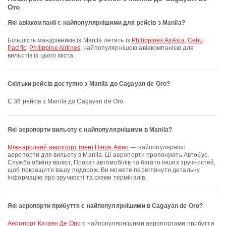
Oro
Які авіакомпанії є найпопулярнішими для рейсів з Manila?
Більшість мандрівників із Manila летять із
Philippines AirAsia
,
Cebu
Pacific
,
Philippine Airlines
, найпопулярнішою авіакомпанією для
вильотів із цього міста.
Скільки рейсів доступно з Manila до Cagayan de Oro?
Є 36 рейсів з Manila до Cagayan de Oro.
Які аеропорти вильоту є найпопулярнішими в Manila?
Міжнародний аеропорт імені Ніноя Акіно
— найпопулярніші
аеропорти для вильоту в Manila. Ці аеропорти пропонують Автобус,
Служба обміну валют, Прокат автомобілів та багато інших зручностей,
щоб покращити вашу подорож. Ви можете переглянути детальну
інформацію про зручності та схеми терміналів.
Які аеропорти прибуття є найпопулярнішими в Cagayan de Oro?
аеропорт Кагаян Де Оро
є найпопулярнішими аеропортами прибуття