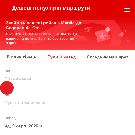
Дешеві популярні маршрути
Знайдіть дешеві рейси з Manila до
Cagayan de Oro
Скористайтеся акціями на авіаквитки до
вашого напрямку. Почніть бронювання
зараз!
В один кінець
Туди й назад
Складний маршрут
Від
Походження
До
Пункт призначення
Від'їзд
нд, 9 серп. 2026 р.