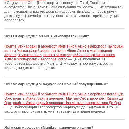
в Cagayan de Oro. Ці аеропорти пропонують Таксі, Банківське
обслуговування/банкомат, Зона очікування та багато інших зручностей
для покращення вашого досвіду подорожі. Ви можете переглянути
детальну інформацію про зручності та планування терміналів у цих
аеропортах.
Які авіамаршрути з Manila є найпопулярнішими?
політ з Міжнародний аеропорт імені Ніноя Акіно в аеропорт Таклобан
,
політ з Міжнародний аеропорт імені Ніноя Акіно в Міжнародний
аеропорт Мактан-Себ
,
політ з Міжнародний аеропорт імені Ніноя
Акіно в Міжнародний аеропорт Ілоіло
— це найпопулярніші
аеропортові маршрути з Manila. Ці маршрути пропонують зручні
пересадки для вашої подорожі.
Які авіамаршрути до Cagayan de Oro є найпопулярнішими?
політ з Міжнародний аеропорт імені Ніноя Акіно в аеропорт Кагаян Де
Оро
,
політ з Міжнародний аеропорт Мактан-Себ в аеропорт Кагаян Де
Оро
,
політ з Міжнародний аеропорт Ілоіло в аеропорт Кагаян Де Оро
— це найпопулярніші аеропортові маршрути до Cagayan de Oro. Ці
маршрути пропонують зручні пересадки для вашої подорожі.
Які міські маршрути з Manila є найпопулярнішими?