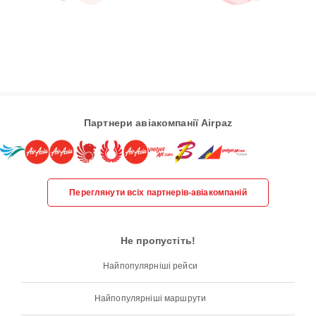
Партнери авіакомпанії Airpaz
Переглянути всіх партнерів-авіакомпаній
Не пропустіть!
Найпопулярніші рейси
Найпопулярніші маршрути