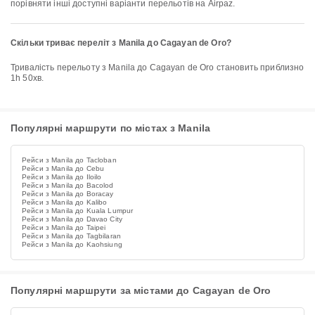
порівняти інші доступні варіанти перельотів на Airpaz.
Скільки триває переліт з Manila до Cagayan de Oro?
Тривалість перельоту з Manila до Cagayan de Oro становить приблизно
1h 50хв.
Популярні маршрути по містах з Manila
Рейси з Manila до Tacloban
Рейси з Manila до Cebu
Рейси з Manila до Iloilo
Рейси з Manila до Bacolod
Рейси з Manila до Boracay
Рейси з Manila до Kalibo
Рейси з Manila до Kuala Lumpur
Рейси з Manila до Davao City
Рейси з Manila до Taipei
Рейси з Manila до Tagbilaran
Рейси з Manila до Kaohsiung
Популярні маршрути за містами до Cagayan de Oro