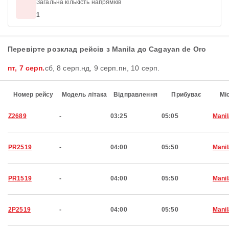
Загальна кількість напрямків
1
Перевірте розклад рейсів з Manila до Cagayan de Oro
пт, 7 серп.
сб, 8 серп.
нд, 9 серп.
пн, 10 серп.
Номер рейсу
Модель літака
Відправлення
Прибуває
Мі
Z2689
-
03:25
05:05
Manil
PR2519
-
04:00
05:50
Manil
PR1519
-
04:00
05:50
Manil
2P2519
-
04:00
05:50
Manil