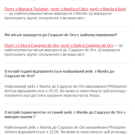
політ з Manila в Tacloban
,
політ з Manila в Cebu
,
політ з Manila в Iloilo
— це найпопулярніші міські маршрути з Manila. Ці маршрути
пропонують зручні сполучення з великих міст.
Які міські маршрути до Cagayan de Oro є найпопулярнішими?
політ з Cebu в Cagayan de Oro
,
політ з Iloilo в Cagayan de Oro
— це
найпопулярніші міські маршрути до Cagayan de Oro. Ці маршрути
пропонують зручні сполучення з великих міст.
О котрій годині відправляється найраніший рейс з Manila до
Cagayan de Oro?
Найраніший рейс з Manila до Cagayan de Oro авіакомпанії Philippines
AirAsia відправляється о 03:25. Ви можете переглянути цей розклад і
порівняти інші доступні варіанти перельотів на Airpaz.
О котрій годині вилітає останній рейс з Manila до Cagayan de Oro з
використанням ?
Найпізніший рейс з Manila до Cagayan de Oro авіакомпанії Philippine
Airlines відправляється о 22:00. Ви можете переглянути цей розклад і