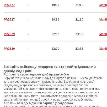
PR2527
-
19:35
21:10
Manil
PR2527
-
19:35
21:10
Manil
PR2529
-
22:00
23:35
Manil
PR2529
-
22:00
23:35
Manil
Знайдіть найкращу подорож та отримайте ідеальний
досвід подорожі
Розпочніть свою подорож до Cagayan de Oro
Вирушайте у незабутню пригоду до Cagayan de Oro — міста, де кожен
куточок розповідає свою унікальну історію. Від багатої культурної
спадщини до вражаючих пейзажів, це місто пропонує безліч
можливостей для відкриттів і захоплення. Уявіть себе, прогулюючись
яскравими вулицями, смакуючи місцеві делікатеси та занурюючись у
неповторний шарм міста. Почніть свою подорож з Manila і знайдіть
ідеальний авіаквиток, щоб зробити вашу подорож незабутньою.
Airpaz — ваш досвідчений партнер у подорожах
З Airpaz ви можете легко забронювати авіаквитки з Manila до Cagayan