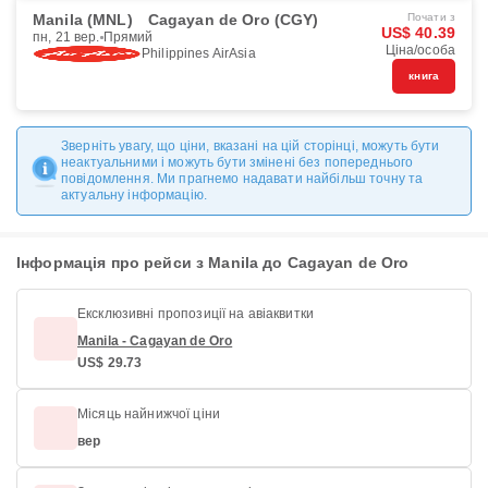
Manila (MNL)
Cagayan de Oro (CGY)
Почати з
US$ 40.39
пн, 21 вер.
Прямий
Ціна/особа
Philippines AirAsia
книга
Зверніть увагу, що ціни, вказані на цій сторінці, можуть бути
неактуальними і можуть бути змінені без попереднього
повідомлення. Ми прагнемо надавати найбільш точну та
актуальну інформацію.
Інформація про рейси з Manila до Cagayan de Oro
Ексклюзивні пропозиції на авіаквитки
Manila - Cagayan de Oro
US$ 29.73
Місяць найнижчої ціни
вер