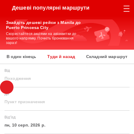
Дешеві популярні маршрути
Знайдіть дешеві рейси з Manila до
Puerto Princesa City
Скористайтеся акціями на авіаквитки до
вашого напрямку. Почніть бронювання
зараз!
В один кінець
Туди й назад
Складний маршрут
Від
Походження
До
Пункт призначення
Від'їзд
пн, 10 серп. 2026 р.