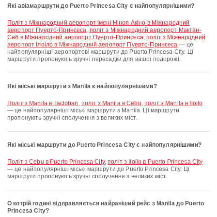
Які авіамаршрути до Puerto Princesa City є найпопулярнішими?
політ з Міжнародний аеропорт імені Ніноя Акіно в Міжнародний
аеропорт Пуерто-Принсеса
,
політ з Міжнародний аеропорт Мактан-
Себ в Міжнародний аеропорт Пуерто-Принсеса
,
політ з Міжнародний
аеропорт Ілоіло в Міжнародний аеропорт Пуерто-Принсеса
— це
найпопулярніші аеропортові маршрути до Puerto Princesa City. Ці
маршрути пропонують зручні пересадки для вашої подорожі.
Які міські маршрути з Manila є найпопулярнішими?
політ з Manila в Tacloban
,
політ з Manila в Cebu
,
політ з Manila в Iloilo
— це найпопулярніші міські маршрути з Manila. Ці маршрути
пропонують зручні сполучення з великих міст.
Які міські маршрути до Puerto Princesa City є найпопулярнішими?
політ з Cebu в Puerto Princesa City
,
політ з Iloilo в Puerto Princesa City
— це найпопулярніші міські маршрути до Puerto Princesa City. Ці
маршрути пропонують зручні сполучення з великих міст.
О котрій годині відправляється найраніший рейс з Manila до Puerto
Princesa City?