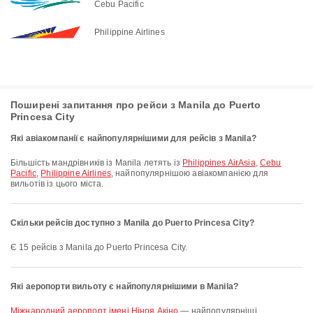
Cebu Pacific
Philippine Airlines
Поширені запитання про рейси з Manila до Puerto
Princesa City
Які авіакомпанії є найпопулярнішими для рейсів з Manila?
Більшість мандрівників із Manila летять із
Philippines AirAsia
,
Cebu
Pacific
,
Philippine Airlines
, найпопулярнішою авіакомпанією для
вильотів із цього міста.
Скільки рейсів доступно з Manila до Puerto Princesa City?
Є 15 рейсів з Manila до Puerto Princesa City.
Які аеропорти вильоту є найпопулярнішими в Manila?
Міжнародний аеропорт імені Ніноя Акіно
— найпопулярніші