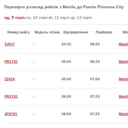
Перевірте розклад рейсів з Manila до Puerto Princesa City
нд, 9 серп.
пн, 10 серп.
вт, 11 серп.
ср, 12 серп.
Номер рейсу
Модель літака
Відправлення
Прибуває
Мі
5J637
-
04:35
06:05
Manil
PR1781
-
05:05
06:25
Manil
Z2426
-
05:40
07:00
Manil
PR2781
-
06:00
07:25
Manil
2P2781
-
06:00
07:25
Manil