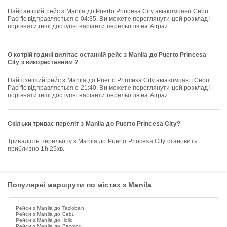
Найраніший рейс з Manila до Puerto Princesa City авіакомпанії Cebu
Pacific відправляється о 04:35. Ви можете переглянути цей розклад і
порівняти інші доступні варіанти перельотів на Airpaz.
О котрій годині вилітає останній рейс з Manila до Puerto Princesa
City з використанням ?
Найпізніший рейс з Manila до Puerto Princesa City авіакомпанії Cebu
Pacific відправляється о 21:40. Ви можете переглянути цей розклад і
порівняти інші доступні варіанти перельотів на Airpaz.
Скільки триває переліт з Manila до Puerto Princesa City?
Тривалість перельоту з Manila до Puerto Princesa City становить
приблизно 1h 25хв.
Популярні маршрути по містах з Manila
Рейси з Manila до Tacloban
Рейси з Manila до Cebu
Рейси з Manila до Iloilo
Рейси з Manila до Bacolod