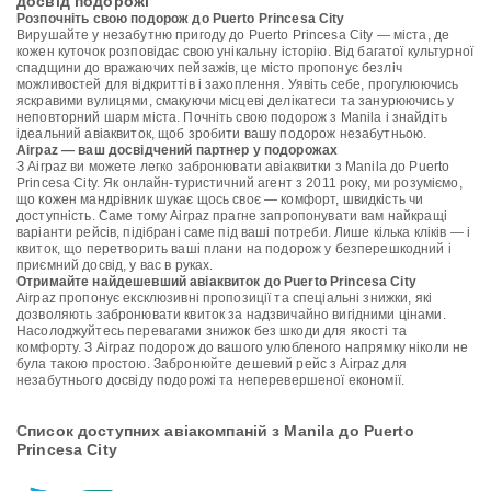
досвід подорожі
Розпочніть свою подорож до Puerto Princesa City
Вирушайте у незабутню пригоду до Puerto Princesa City — міста, де
кожен куточок розповідає свою унікальну історію. Від багатої культурної
спадщини до вражаючих пейзажів, це місто пропонує безліч
можливостей для відкриттів і захоплення. Уявіть себе, прогулюючись
яскравими вулицями, смакуючи місцеві делікатеси та занурюючись у
неповторний шарм міста. Почніть свою подорож з Manila і знайдіть
ідеальний авіаквиток, щоб зробити вашу подорож незабутньою.
Airpaz — ваш досвідчений партнер у подорожах
З Airpaz ви можете легко забронювати авіаквитки з Manila до Puerto
Princesa City. Як онлайн-туристичний агент з 2011 року, ми розуміємо,
що кожен мандрівник шукає щось своє — комфорт, швидкість чи
доступність. Саме тому Airpaz прагне запропонувати вам найкращі
варіанти рейсів, підібрані саме під ваші потреби. Лише кілька кліків — і
квиток, що перетворить ваші плани на подорож у безперешкодний і
приємний досвід, у вас в руках.
Отримайте найдешевший авіаквиток до Puerto Princesa City
Airpaz пропонує ексклюзивні пропозиції та спеціальні знижки, які
дозволяють забронювати квиток за надзвичайно вигідними цінами.
Насолоджуйтесь перевагами знижок без шкоди для якості та
комфорту. З Airpaz подорож до вашого улюбленого напрямку ніколи не
була такою простою. Забронюйте дешевий рейс з Airpaz для
незабутнього досвіду подорожі та неперевершеної економії.
Список доступних авіакомпаній з Manila до Puerto
Princesa City