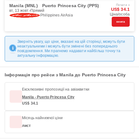
Manila (MNL)
Puerto Princesa City (PPS)
Почати з
US$ 34.1
вт, 13 жовт.
Прямий
Ціна/особа
Philippines AirAsia
книга
Зверніть увагу, що ціни, вказані на цій сторінці, можуть бути
неактуальними і можуть бути змінені без попереднього
повідомлення. Ми прагнемо надавати найбільш точну та
актуальну інформацію.
Інформація про рейси з Manila до Puerto Princesa City
Ексклюзивні пропозиції на авіаквитки
Manila - Puerto Princesa City
US$ 34.1
Місяць найнижчої ціни
лист