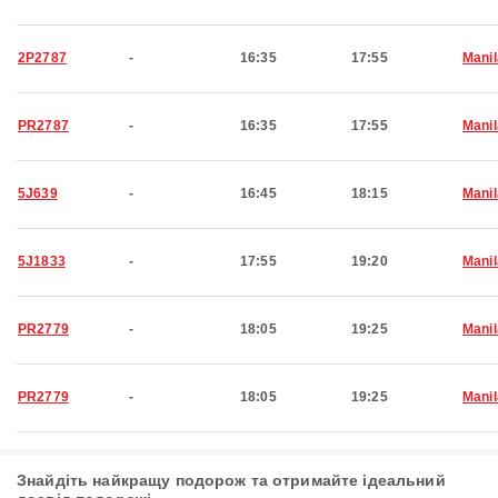
2P2787
-
16:35
17:55
Manil
PR2787
-
16:35
17:55
Manil
5J639
-
16:45
18:15
Manil
5J1833
-
17:55
19:20
Manil
PR2779
-
18:05
19:25
Manil
PR2779
-
18:05
19:25
Manil
Знайдіть найкращу подорож та отримайте ідеальний