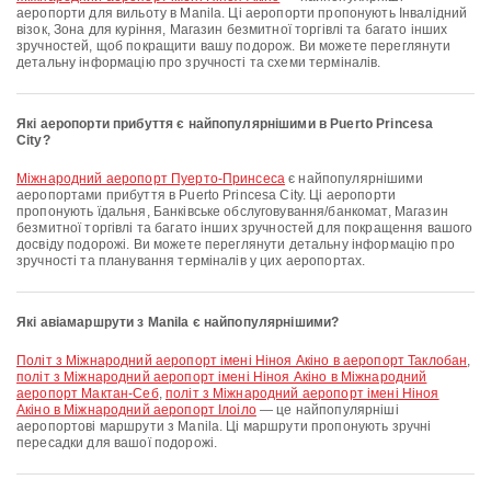
аеропорти для вильоту в Manila. Ці аеропорти пропонують Інвалідний
візок, Зона для куріння, Магазин безмитної торгівлі та багато інших
зручностей, щоб покращити вашу подорож. Ви можете переглянути
детальну інформацію про зручності та схеми терміналів.
Які аеропорти прибуття є найпопулярнішими в Puerto Princesa
City?
Міжнародний аеропорт Пуерто-Принсеса
є найпопулярнішими
аеропортами прибуття в Puerto Princesa City. Ці аеропорти
пропонують їдальня, Банківське обслуговування/банкомат, Магазин
безмитної торгівлі та багато інших зручностей для покращення вашого
досвіду подорожі. Ви можете переглянути детальну інформацію про
зручності та планування терміналів у цих аеропортах.
Які авіамаршрути з Manila є найпопулярнішими?
політ з Міжнародний аеропорт імені Ніноя Акіно в аеропорт Таклобан
,
політ з Міжнародний аеропорт імені Ніноя Акіно в Міжнародний
аеропорт Мактан-Себ
,
політ з Міжнародний аеропорт імені Ніноя
Акіно в Міжнародний аеропорт Ілоіло
— це найпопулярніші
аеропортові маршрути з Manila. Ці маршрути пропонують зручні
пересадки для вашої подорожі.