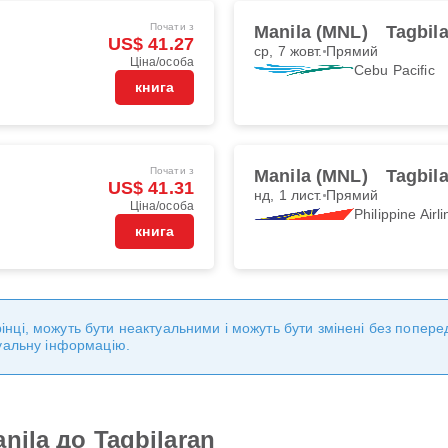
Почати з
Manila (MNL)
Tagbil
US$ 41.27
ср, 7 жовт.
Прямий
Ціна/особа
Cebu Pacific
книга
Почати з
Manila (MNL)
Tagbil
US$ 41.31
нд, 1 лист.
Прямий
Ціна/особа
Philippine Airl
книга
торінці, можуть бути неактуальними і можуть бути змінені без попе
уальну інформацію.
nila до Tagbilaran