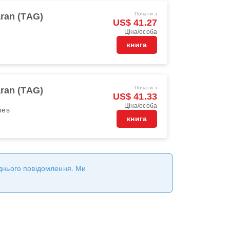
Почати з
aran (TAG)
US$ 41.27
Ціна/особа
книга
Почати з
aran (TAG)
US$ 41.33
Ціна/особа
ines
книга
реднього повідомлення. Ми