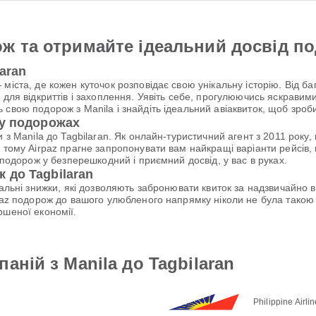
ж та отримайте ідеальний досвід п
aran
міста, де кожен куточок розповідає свою унікальну історію. Від б
 для відкриттів і захоплення. Уявіть себе, прогулюючись яскравим
 свою подорож з Manila і знайдіть ідеальний авіаквиток, щоб зро
 у подорожах
и з Manila до Tagbilaran. Як онлайн-туристичний агент з 2011 рок
 тому Airpaz прагне запропонувати вам найкращі варіанти рейсів, п
 подорож у безперешкодний і приємний досвід, у вас в руках.
 до Tagbilaran
ціальні знижки, які дозволяють забронювати квиток за надзвичайно
rpaz подорож до вашого улюбленого напрямку ніколи не була тако
ршеної економії.
аній з Manila до Tagbilaran
Philippine Airli