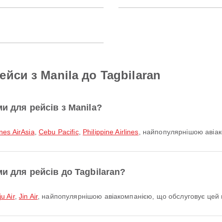
йси з Manila до Tagbilaran
и для рейсів з Manila?
ines AirAsia
,
Cebu Pacific
,
Philippine Airlines
, найпопулярнішою авіако
и для рейсів до Tagbilaran?
ju Air
,
Jin Air
, найпопулярнішою авіакомпанією, що обслуговує цей