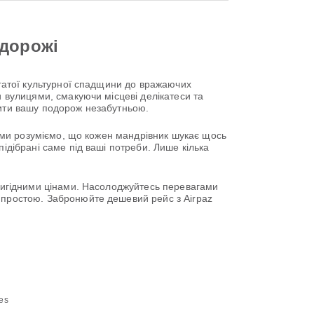
одорожі
агатої культурної спадщини до вражаючих
и вулицями, смакуючи місцеві делікатеси та
бити вашу подорож незабутньою.
у, ми розуміємо, що кожен мандрівник шукає щось
ідібрані саме під ваші потреби. Лише кілька
 вигідними цінами. Насолоджуйтесь перевагами
ю простою. Забронюйте дешевий рейс з Airpaz
nes