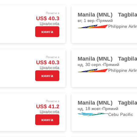
Почати з
Manila (MNL)
Tagbil
US$ 40.3
вт, 1 вер.
Прямий
Ціна/особа
Philippine Airl
книга
Почати з
Manila (MNL)
Tagbil
US$ 40.3
нд, 30 серп.
Прямий
Ціна/особа
Philippine Airl
книга
Почати з
Manila (MNL)
Tagbil
US$ 41.2
нд, 18 жовт.
Прямий
Ціна/особа
Cebu Pacific
книга