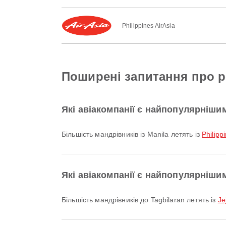
Philippines AirAsia
Поширені запитання про ре
Які авіакомпанії є найпопулярнішим
Більшість мандрівників із Manila летять із
Philipp
Які авіакомпанії є найпопулярнішим
Більшість мандрівників до Tagbilaran летять із
Je