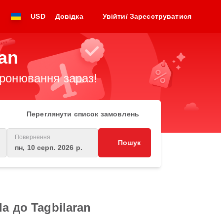
USD
Довідка
Увійти/ Зареєструватися
ran
бронювання зараз!
Переглянути список замовлень
Повернення
Пошук
пн, 10 серп. 2026 р.
a до Tagbilaran