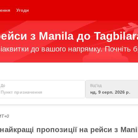
ення
Угоди
ейси з Manila до Tagbila
іаквитки до вашого напрямку. Почніть 
До
Від'їзд
нд, 9 серп. 2026 р.
GMT+0
айкращі пропозиції на рейси з Manil