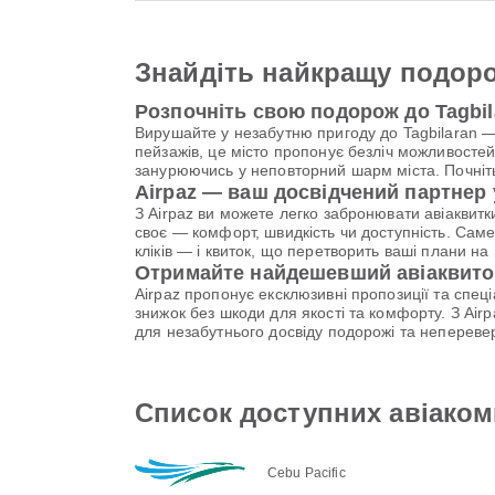
Знайдіть найкращу подоро
Розпочніть свою подорож до Tagbil
Вирушайте у незабутню пригоду до Tagbilaran — 
пейзажів, це місто пропонує безліч можливостей
занурюючись у неповторний шарм міста. Почніть
Airpaz — ваш досвідчений партнер
З Airpaz ви можете легко забронювати авіаквитк
своє — комфорт, швидкість чи доступність. Саме
кліків — і квиток, що перетворить ваші плани на
Отримайте найдешевший авіаквиток
Airpaz пропонує ексклюзивні пропозиції та спе
знижок без шкоди для якості та комфорту. З Ai
для незабутнього досвіду подорожі та непереве
Список доступних авіакомп
Cebu Pacific