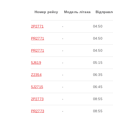
Номер рейсу
Модель літака
Відправл
2P2771
-
04:50
PR2771
-
04:50
PR2771
-
04:50
5J619
-
05:15
Z2354
-
06:35
5J2715
-
06:45
2P2773
-
08:55
PR2773
-
08:55