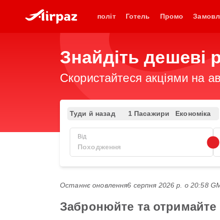
політ
Готель
Промо
Замовл
Знайдіть дешеві р
Скористайтеся акціями на ав
Туди й назад
1 Пасажири
Економіка
Від
Останнє оновлення
6 серпня 2026 р. о 20:58 
Забронюйте та отримайте н