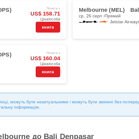
Почати з
DPS)
Melbourne (MEL)
Ba
US$ 158.71
ср, 26 серп.
Прямий
Ціна/особа
Jetstar Airway
книга
Почати з
DPS)
US$ 160.04
Ціна/особа
книга
торінці, можуть бути неактуальними і можуть бути змінені без попе
уальну інформацію.
lbourne до Bali Denpasar