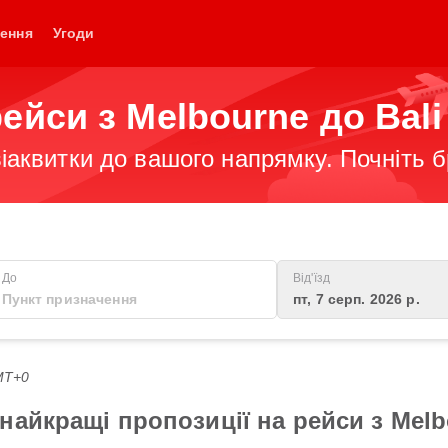
ення
Угоди
ейси з Melbourne до Bali
іаквитки до вашого напрямку. Почніть 
До
Від'їзд
пт, 7 серп. 2026 р.
GMT+0
айкращі пропозиції на рейси з Melb