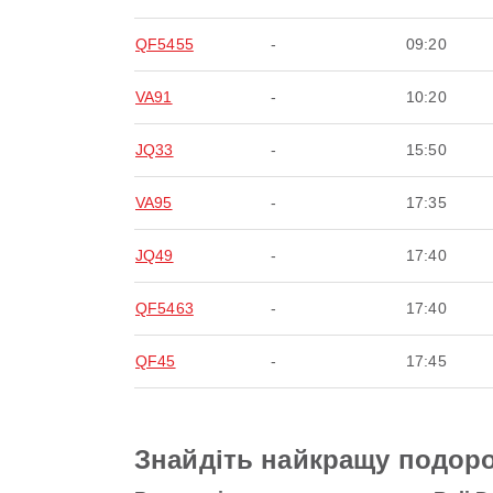
QF5455
-
09:20
VA91
-
10:20
JQ33
-
15:50
VA95
-
17:35
JQ49
-
17:40
QF5463
-
17:40
QF45
-
17:45
Знайдіть найкращу подоро