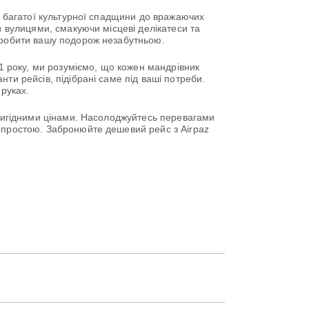
ід багатої культурної спадщини до вражаючих
и вулицями, смакуючи місцеві делікатеси та
 зробити вашу подорож незабутньою.
11 року, ми розуміємо, що кожен мандрівник
ти рейсів, підібрані саме під ваші потреби.
 руках.
 вигідними цінами. Насолоджуйтесь перевагами
ю простою. Забронюйте дешевий рейс з Airpaz