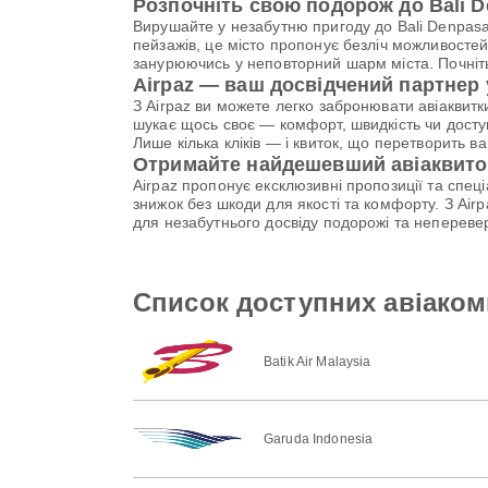
Розпочніть свою подорож до Bali D
Вирушайте у незабутню пригоду до Bali Denpasar
пейзажів, це місто пропонує безліч можливостей
занурюючись у неповторний шарм міста. Почніть
Airpaz — ваш досвідчений партнер
З Airpaz ви можете легко забронювати авіаквитк
шукає щось своє — комфорт, швидкість чи доступ
Лише кілька кліків — і квиток, що перетворить в
Отримайте найдешевший авіаквиток
Airpaz пропонує ексклюзивні пропозиції та спе
знижок без шкоди для якості та комфорту. З Ai
для незабутнього досвіду подорожі та непереве
Список доступних авіакомп
Batik Air Malaysia
Garuda Indonesia