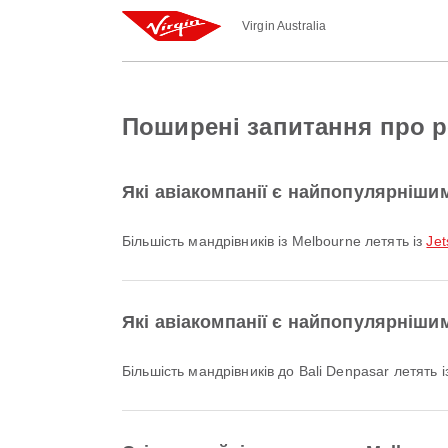
Virgin Australia
Поширені запитання про ре
Які авіакомпанії є найпопулярніши
Більшість мандрівників із Melbourne летять із
Jet
Які авіакомпанії є найпопулярнішим
Більшість мандрівників до Bali Denpasar летять 