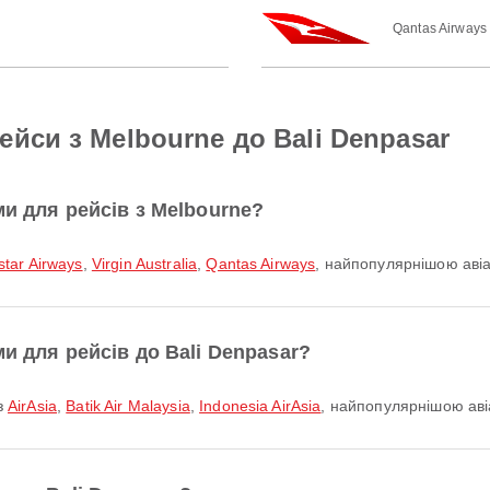
Qantas Airways
йси з Melbourne до Bali Denpasar
ми для рейсів з Melbourne?
star Airways
,
Virgin Australia
,
Qantas Airways
, найпопулярнішою авіак
и для рейсів до Bali Denpasar?
із
AirAsia
,
Batik Air Malaysia
,
Indonesia AirAsia
, найпопулярнішою аві