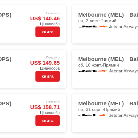
Почати з
DPS)
Melbourne (MEL)
Ba
US$ 140.46
пн, 2 лист.
Прямий
Ціна/особа
Jetstar Airway
книга
Почати з
DPS)
Melbourne (MEL)
Ba
US$ 149.65
сб, 10 жовт.
Прямий
Ціна/особа
Jetstar Airway
книга
Почати з
DPS)
Melbourne (MEL)
Ba
US$ 158.71
пн, 31 серп.
Прямий
Ціна/особа
Jetstar Airway
книга