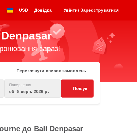
USD
Довідка
Увійти/ Зареєструватися
 Denpasar
бронювання зараз!
Переглянути список замовлень
Повернення
Пошук
сб, 8 серп. 2026 р.
ourne до Bali Denpasar