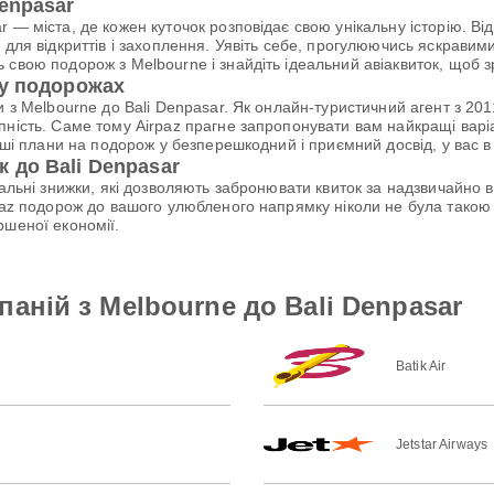
enpasar
 — міста, де кожен куточок розповідає свою унікальну історію. В
 для відкриттів і захоплення. Уявіть себе, прогулюючись яскравим
 свою подорож з Melbourne і знайдіть ідеальний авіаквиток, щоб
 у подорожах
и з Melbourne до Bali Denpasar. Як онлайн-туристичний агент з 20
ність. Саме тому Airpaz прагне запропонувати вам найкращі варіан
аші плани на подорож у безперешкодний і приємний досвід, у вас в
 до Bali Denpasar
ціальні знижки, які дозволяють забронювати квиток за надзвичайно
rpaz подорож до вашого улюбленого напрямку ніколи не була тако
ршеної економії.
аній з Melbourne до Bali Denpasar
Batik Air
Jetstar Airways