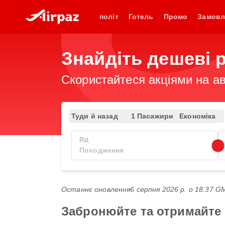
політ
Готель
Промо
Замовл
Знайдіть дешеві р
Скористайтеся акціями на ав
Туди й назад
1 Пасажири
Економіка
Від
Останнє оновлення
6 серпня 2026 р. о 18:37 
Забронюйте та отримайте н