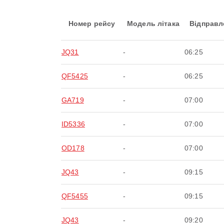
Номер рейсу
Модель літака
Відправл
JQ31
-
06:25
QF5425
-
06:25
GA719
-
07:00
ID5336
-
07:00
OD178
-
07:00
JQ43
-
09:15
QF5455
-
09:15
JQ43
-
09:20