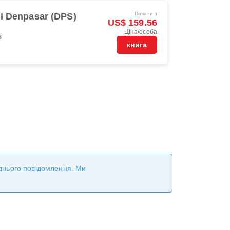
Почати з
li Denpasar (DPS)
US$ 159.56
Ціна/особа
s
книга
реднього повідомлення. Ми