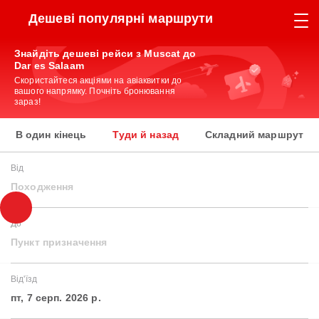
Дешеві популярні маршрути
Знайдіть дешеві рейси з Muscat до
Dar es Salaam
Скористайтеся акціями на авіаквитки до
вашого напрямку. Почніть бронювання
зараз!
В один кінець
Туди й назад
Складний маршрут
Від
Походження
До
Пункт призначення
Від'їзд
пт, 7 серп. 2026 р.