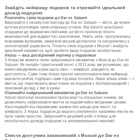
Знайдіть найкращу подорож та отримайте ідеальний
досвід подорожі
Розпочніть свою подорож до Dar es Salaam
Вирушайте у незабутню пригоду до Dar es Salaam — міста, де кожен
куточок розповідає свою унікальну історію. Від багатої культурної
спадщини до вражаючих пейзажів, це місто пропонує безліч
можливостей для відкриттів і захоплення. Уявіть себе, прогулюючись
яскравими вулицями, смакуючи місцеві делікатеси та занурюючись у
неповторний шарм міста. Почніть свою подорож з Muscat і знайдіть
ідеальний авіаквиток, щоб зробити вашу подорож незабутньою.
Airpaz — ваш досвідчений партнер у подорожах
З Airpaz ви можете легко забронювати авіаквитки з Muscat до Dar es
Salaam. Як онлайн-туристичний агент з 2011 року, ми розуміємо, що
кожен мандрівник шукає щось своє — комфорт, швидкість чи
доступність. Саме тому Airpaz прагне запропонувати вам найкращі
варіанти рейсів, підібрані саме під ваші потреби. Лише кілька кліків — і
квиток, що перетворить ваші плани на подорож у безперешкодний і
приємний досвід, у вас в руках.
Отримайте найдешевший авіаквиток до Dar es Salaam
Airpaz пропонує ексклюзивні пропозиції та спеціальні знижки, які
дозволяють забронювати квиток за надзвичайно вигідними цінами.
Насолоджуйтесь перевагами знижок без шкоди для якості та
комфорту. З Airpaz подорож до вашого улюбленого напрямку ніколи не
була такою простою. Забронюйте дешевий рейс з Airpaz для
незабутнього досвіду подорожі та неперевершеної економії.
Список доступних авіакомпаній з Muscat до Dar es