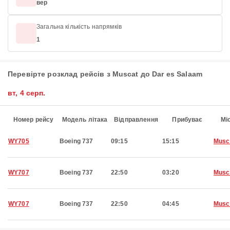
вер
Загальна кількість напрямків
1
Перевірте розклад рейсів з Muscat до Dar es Salaam
вт, 4 серп.
Номер рейсу
Модель літака
Відправлення
Прибуває
Мі
WY705
Boeing 737
09:15
15:15
Musc
WY707
Boeing 737
22:50
03:20
Musc
WY707
Boeing 737
22:50
04:45
Musc