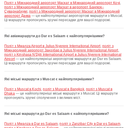
політ з Міжнародний аеропорт Маскат в Міжнародний аеропорт Кочі
,
політ з Міжнародний аеропорт Маскат в аеропорт Бангкок–
Суварнабхумі
,
політ з Міжнародний аеропорт Маскат в Міжнародний
аеропорт Дакка
— це найпопулярніші аеропортові маршрути з Muscat.
Ці маршрути пропонують зручні пересадки для вашої подорожі.
Які авіамаршрути до Dar es Salaam є найпопулярнішими?
політ з Mwanza Airport в Julius Nyerere International Airport
,
політ з
Міжнародний аеропорт Занзібар в Julius Nyerere International Airport
,
політ з Kinshasa N'Djili International Airport в Julius Nyerere International
Airport
— це найпопулярніші аеропортові маршрути до Dar es Salaam.
Ці маршрути пропонують зручні пересадки для вашої подорожі.
Які міські маршрути з Muscat є найпопулярнішими?
політ з Muscat в Kochi
,
політ з Muscat в Bangkok
,
політ з Muscat в
Dhaka
— це найпопулярніші міські маршрути з Muscat. Ці маршрути
пропонують зручні сполучення з великих міст.
Які міські маршрути до Dar es Salaam є найпопулярнішими?
політ з Mwanza в Dar es Salaam
,
політ з Zanzibar City в Dar es Salaam
,