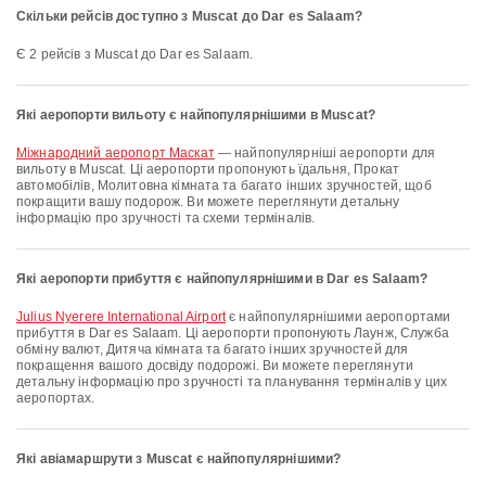
Скільки рейсів доступно з Muscat до Dar es Salaam?
Є 2 рейсів з Muscat до Dar es Salaam.
Які аеропорти вильоту є найпопулярнішими в Muscat?
Міжнародний аеропорт Маскат
— найпопулярніші аеропорти для
вильоту в Muscat. Ці аеропорти пропонують їдальня, Прокат
автомобілів, Молитовна кімната та багато інших зручностей, щоб
покращити вашу подорож. Ви можете переглянути детальну
інформацію про зручності та схеми терміналів.
Які аеропорти прибуття є найпопулярнішими в Dar es Salaam?
Julius Nyerere International Airport
є найпопулярнішими аеропортами
прибуття в Dar es Salaam. Ці аеропорти пропонують Лаунж, Служба
обміну валют, Дитяча кімната та багато інших зручностей для
покращення вашого досвіду подорожі. Ви можете переглянути
детальну інформацію про зручності та планування терміналів у цих
аеропортах.
Які авіамаршрути з Muscat є найпопулярнішими?