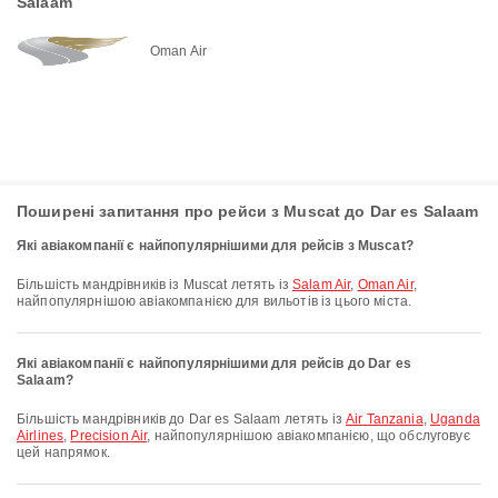
Salaam
Oman Air
Поширені запитання про рейси з Muscat до Dar es Salaam
Які авіакомпанії є найпопулярнішими для рейсів з Muscat?
Більшість мандрівників із Muscat летять із
Salam Air
,
Oman Air
,
найпопулярнішою авіакомпанією для вильотів із цього міста.
Які авіакомпанії є найпопулярнішими для рейсів до Dar es
Salaam?
Більшість мандрівників до Dar es Salaam летять із
Air Tanzania
,
Uganda
Airlines
,
Precision Air
, найпопулярнішою авіакомпанією, що обслуговує
цей напрямок.