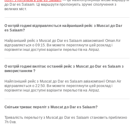
політ з Kinshasa в Dar es Salaam
— це найпопулярніші міські маршрути
до Dar es Salaam. Ці маршрути пропонують зручні сполучення з
великих міст.
О котрій годині відправляється найраніший рейс з Muscat до Dar
es Salaam?
Найраніший рейс з Muscat до Dar es Salaam авіакомпанії Oman Air
відправляється о 09:15. Ви можете переглянути цей розклад і
порівняти інші доступні варіанти перельотів на Airpaz.
О котрій годині вилітає останній рейс з Muscat до Dar es Salaam з
використанням ?
Найпізніший рейс з Muscat до Dar es Salaam авіакомпанії Oman Air
відправляється о 22:50. Ви можете переглянути цей розклад і
порівняти інші доступні варіанти перельотів на Airpaz.
Скільки триває переліт з Muscat до Dar es Salaam?
Тривалість перельоту з Muscat до Dar es Salaam становить приблизно
7h 0хв.