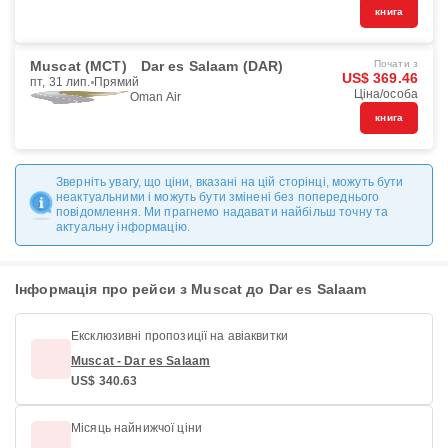
книга
Muscat (MCT)
Dar es Salaam (DAR)
Почати з
US$ 369.46
пт, 31 лип.
Прямий
Ціна/особа
Oman Air
книга
Зверніть увагу, що ціни, вказані на цій сторінці, можуть бути
неактуальними і можуть бути змінені без попереднього
повідомлення. Ми прагнемо надавати найбільш точну та
актуальну інформацію.
Інформація про рейси з Muscat до Dar es Salaam
Ексклюзивні пропозиції на авіаквитки
Muscat - Dar es Salaam
US$ 340.63
Місяць найнижчої ціни