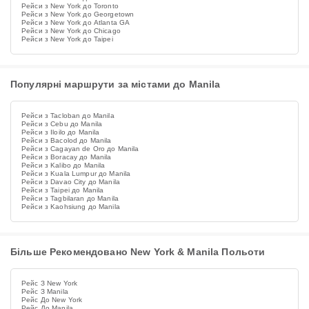
Рейси з New York до Toronto
Рейси з New York до Georgetown
Рейси з New York до Atlanta GA
Рейси з New York до Chicago
Рейси з New York до Taipei
Популярні маршрути за містами до Manila
Рейси з Tacloban до Manila
Рейси з Cebu до Manila
Рейси з Iloilo до Manila
Рейси з Bacolod до Manila
Рейси з Cagayan de Oro до Manila
Рейси з Boracay до Manila
Рейси з Kalibo до Manila
Рейси з Kuala Lumpur до Manila
Рейси з Davao City до Manila
Рейси з Taipei до Manila
Рейси з Tagbilaran до Manila
Рейси з Kaohsiung до Manila
Більше Рекомендовано New York & Manila Польоти
Рейс З New York
Рейс З Manila
Рейс До New York
Рейс До Manila