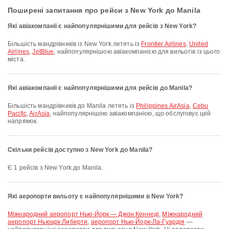
Поширені запитання про рейси з New York до Manila
Які авіакомпанії є найпопулярнішими для рейсів з New York?
Більшість мандрівників із New York летять із
Frontier Airlines
,
United
Airlines
,
JetBlue
, найпопулярнішою авіакомпанією для вильотів із цього
міста.
Які авіакомпанії є найпопулярнішими для рейсів до Manila?
Більшість мандрівників до Manila летять із
Philippines AirAsia
,
Cebu
Pacific
,
AirAsia
, найпопулярнішою авіакомпанією, що обслуговує цей
напрямок.
Скільки рейсів доступно з New York до Manila?
Є 1 рейсів з New York до Manila.
Які аеропорти вильоту є найпопулярнішими в New York?
Міжнародний аеропорт Нью-Йорк — Джон Кеннеді
,
Міжнародний
аеропорт Ньюарк Либерти
,
аеропорт Нью-Йорк-Ла-Гуардія
—