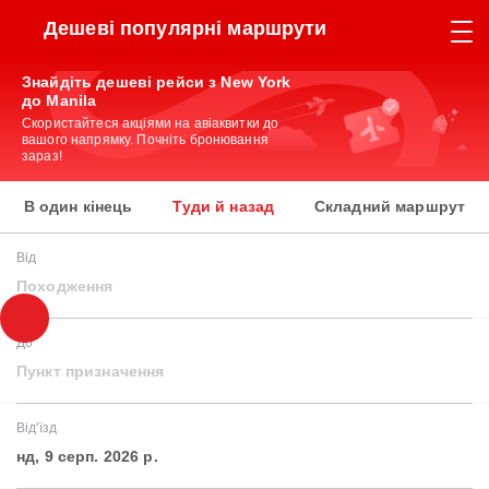
Дешеві популярні маршрути
Знайдіть дешеві рейси з New York
до Manila
Скористайтеся акціями на авіаквитки до
вашого напрямку. Почніть бронювання
зараз!
В один кінець
Туди й назад
Складний маршрут
Від
Походження
До
Пункт призначення
Від'їзд
нд, 9 серп. 2026 р.