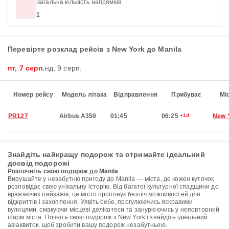
Загальна кількість напрямків
1
Перевірте розклад рейсів з New York до Manila
пт, 7 серп.
нд, 9 серп.
Номер рейсу
Модель літака
Відправлення
Прибуває
Мі
PR127
Airbus A350
01:45
06:25
+1d
New 
Знайдіть найкращу подорож та отримайте ідеальний
досвід подорожі
Розпочніть свою подорож до Manila
Вирушайте у незабутню пригоду до Manila — міста, де кожен куточок
розповідає свою унікальну історію. Від багатої культурної спадщини до
вражаючих пейзажів, це місто пропонує безліч можливостей для
відкриттів і захоплення. Уявіть себе, прогулюючись яскравими
вулицями, смакуючи місцеві делікатеси та занурюючись у неповторний
шарм міста. Почніть свою подорож з New York і знайдіть ідеальний
авіаквиток, щоб зробити вашу подорож незабутньою.