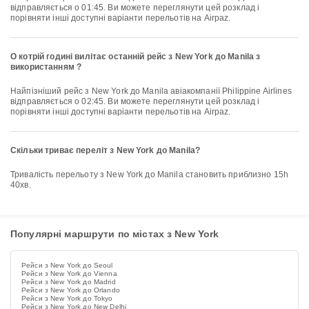
відправляється о 01:45. Ви можете переглянути цей розклад і
порівняти інші доступні варіанти перельотів на Airpaz.
О котрій годині вилітає останній рейс з New York до Manila з
використанням ?
Найпізніший рейс з New York до Manila авіакомпанії Philippine Airlines
відправляється о 02:45. Ви можете переглянути цей розклад і
порівняти інші доступні варіанти перельотів на Airpaz.
Скільки триває переліт з New York до Manila?
Тривалість перельоту з New York до Manila становить приблизно 15h
40хв.
Популярні маршрути по містах з New York
Рейси з New York до Seoul
Рейси з New York до Vienna
Рейси з New York до Madrid
Рейси з New York до Orlando
Рейси з New York до Tokyo
Рейси з New York до New Delhi