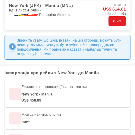
New York (JFK)
Manila (MNL)
Почати з
US$ 614.61
нд, 1 лист.
Прямий
Ціна/особа
Philippine Airlines
книга
Зверніть увагу, що ціни, вказані на цій сторінці, можуть бути
неактуальними і можуть бути змінені без попереднього
повідомлення. Ми прагнемо надавати найбільш точну та
актуальну інформацію.
Інформація про рейси з New York до Manila
Ексклюзивні пропозиції на авіаквитки
New York - Manila
US$ 458.89
Місяць найнижчої ціни
лист