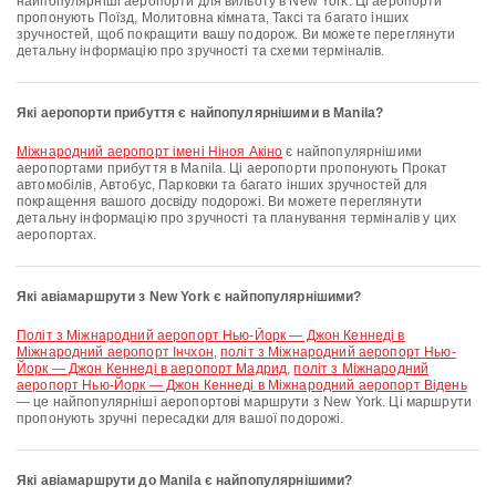
найпопулярніші аеропорти для вильоту в New York. Ці аеропорти
пропонують Поїзд, Молитовна кімната, Таксі та багато інших
зручностей, щоб покращити вашу подорож. Ви можете переглянути
детальну інформацію про зручності та схеми терміналів.
Які аеропорти прибуття є найпопулярнішими в Manila?
Міжнародний аеропорт імені Ніноя Акіно
є найпопулярнішими
аеропортами прибуття в Manila. Ці аеропорти пропонують Прокат
автомобілів, Автобус, Парковки та багато інших зручностей для
покращення вашого досвіду подорожі. Ви можете переглянути
детальну інформацію про зручності та планування терміналів у цих
аеропортах.
Які авіамаршрути з New York є найпопулярнішими?
політ з Міжнародний аеропорт Нью-Йорк — Джон Кеннеді в
Міжнародний аеропорт Інчхон
,
політ з Міжнародний аеропорт Нью-
Йорк — Джон Кеннеді в аеропорт Мадрид
,
політ з Міжнародний
аеропорт Нью-Йорк — Джон Кеннеді в Міжнародний аеропорт Відень
— це найпопулярніші аеропортові маршрути з New York. Ці маршрути
пропонують зручні пересадки для вашої подорожі.
Які авіамаршрути до Manila є найпопулярнішими?