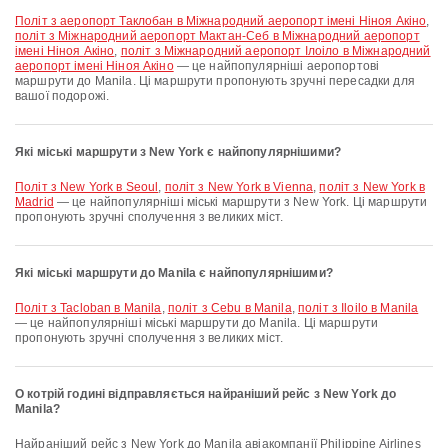
політ з аеропорт Таклобан в Міжнародний аеропорт імені Ніноя Акіно
,
політ з Міжнародний аеропорт Мактан-Себ в Міжнародний аеропорт
імені Ніноя Акіно
,
політ з Міжнародний аеропорт Ілоіло в Міжнародний
аеропорт імені Ніноя Акіно
— це найпопулярніші аеропортові
маршрути до Manila. Ці маршрути пропонують зручні пересадки для
вашої подорожі.
Які міські маршрути з New York є найпопулярнішими?
політ з New York в Seoul
,
політ з New York в Vienna
,
політ з New York в
Madrid
— це найпопулярніші міські маршрути з New York. Ці маршрути
пропонують зручні сполучення з великих міст.
Які міські маршрути до Manila є найпопулярнішими?
політ з Tacloban в Manila
,
політ з Cebu в Manila
,
політ з Iloilo в Manila
— це найпопулярніші міські маршрути до Manila. Ці маршрути
пропонують зручні сполучення з великих міст.
О котрій годині відправляється найраніший рейс з New York до
Manila?
Найраніший рейс з New York до Manila авіакомпанії Philippine Airlines