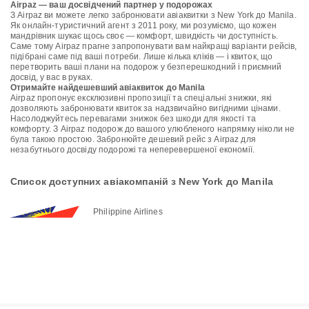
Airpaz — ваш досвідчений партнер у подорожах
З Airpaz ви можете легко забронювати авіаквитки з New York до Manila.
Як онлайн-туристичний агент з 2011 року, ми розуміємо, що кожен
мандрівник шукає щось своє — комфорт, швидкість чи доступність.
Саме тому Airpaz прагне запропонувати вам найкращі варіанти рейсів,
підібрані саме під ваші потреби. Лише кілька кліків — і квиток, що
перетворить ваші плани на подорож у безперешкодний і приємний
досвід, у вас в руках.
Отримайте найдешевший авіаквиток до Manila
Airpaz пропонує ексклюзивні пропозиції та спеціальні знижки, які
дозволяють забронювати квиток за надзвичайно вигідними цінами.
Насолоджуйтесь перевагами знижок без шкоди для якості та
комфорту. З Airpaz подорож до вашого улюбленого напрямку ніколи не
була такою простою. Забронюйте дешевий рейс з Airpaz для
незабутнього досвіду подорожі та неперевершеної економії.
Список доступних авіакомпаній з New York до Manila
Philippine Airlines