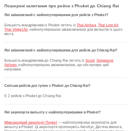
Поширені запитання про рейси з Phuket до Chiang Rai
Які авіакомпанії є найпопулярнішими для рейсів з Phuket?
Більшість мандрівників із Phuket летять із
Thai AirAsia
,
Thai Lion Air
,
Thai Vietjet Air
, найпопулярнішою авіакомпанією для вильотів із цього
міста.
Які авіакомпанії є найпопулярнішими для рейсів до Chiang Rai?
Більшість мандрівників до Chiang Rai летять із
Scoot
,
Singapore
Airlines
, найпопулярнішою авіакомпанією, що обслуговує цей
напрямок.
Скільки рейсів доступно з Phuket до Chiang Rai?
Є 2 рейсів з Phuket до Chiang Rai.
Які аеропорти вильоту є найпопулярнішими в Phuket?
Міжнародний аеропорт Пхукет
— найпопулярніші аеропорти для
вильоту в Phuket. Ці аеропорти пропонують Автобус, Дитяча кімната,