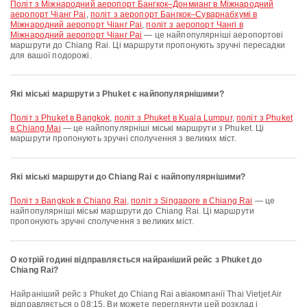
політ з Міжнародний аеропорт Бангкок–Донмианг в Міжнародний
аеропорт Чіанг Раі
,
політ з аеропорт Бангкок–Суварнабхумі в
Міжнародний аеропорт Чіанг Раі
,
політ з аеропорт Чангі в
Міжнародний аеропорт Чіанг Раі
— це найпопулярніші аеропортові
маршрути до Chiang Rai. Ці маршрути пропонують зручні пересадки
для вашої подорожі.
Які міські маршрути з Phuket є найпопулярнішими?
політ з Phuket в Bangkok
,
політ з Phuket в Kuala Lumpur
,
політ з Phuket
в Chiang Mai
— це найпопулярніші міські маршрути з Phuket. Ці
маршрути пропонують зручні сполучення з великих міст.
Які міські маршрути до Chiang Rai є найпопулярнішими?
політ з Bangkok в Chiang Rai
,
політ з Singapore в Chiang Rai
— це
найпопулярніші міські маршрути до Chiang Rai. Ці маршрути
пропонують зручні сполучення з великих міст.
О котрій годині відправляється найраніший рейс з Phuket до
Chiang Rai?
Найраніший рейс з Phuket до Chiang Rai авіакомпанії Thai Vietjet Air
відправляється о 08:15. Ви можете переглянути цей розклад і