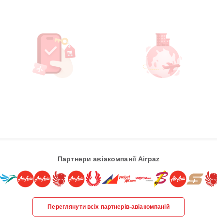
Партнери авіакомпанії Airpaz
Переглянути всіх партнерів-авіакомпаній