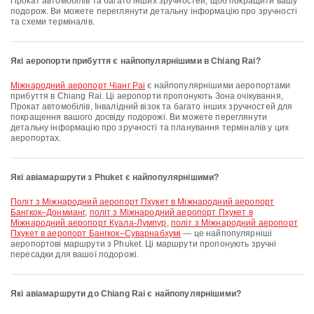
Прокат автомобілів та багато інших зручностей, щоб покращити вашу
подорож. Ви можете переглянути детальну інформацію про зручності
та схеми терміналів.
Які аеропорти прибуття є найпопулярнішими в Chiang Rai?
Міжнародний аеропорт Чіанг Раі
є найпопулярнішими аеропортами
прибуття в Chiang Rai. Ці аеропорти пропонують Зона очікування,
Прокат автомобілів, Інвалідний візок та багато інших зручностей для
покращення вашого досвіду подорожі. Ви можете переглянути
детальну інформацію про зручності та планування терміналів у цих
аеропортах.
Які авіамаршрути з Phuket є найпопулярнішими?
політ з Міжнародний аеропорт Пхукет в Міжнародний аеропорт
Бангкок–Донмианг
,
політ з Міжнародний аеропорт Пхукет в
Міжнародний аеропорт Куала-Лумпур
,
політ з Міжнародний аеропорт
Пхукет в аеропорт Бангкок–Суварнабхумі
— це найпопулярніші
аеропортові маршрути з Phuket. Ці маршрути пропонують зручні
пересадки для вашої подорожі.
Які авіамаршрути до Chiang Rai є найпопулярнішими?