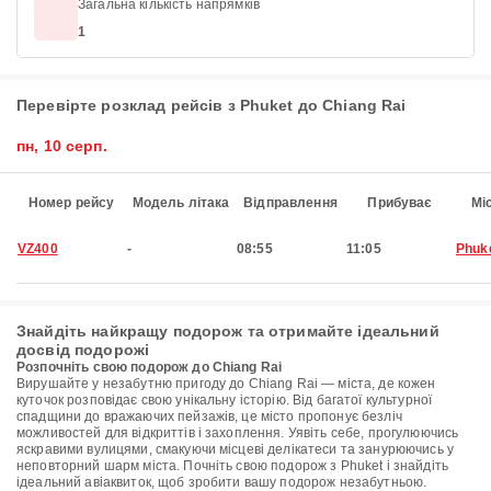
Загальна кількість напрямків
1
Перевірте розклад рейсів з Phuket до Chiang Rai
пн, 10 серп.
Номер рейсу
Модель літака
Відправлення
Прибуває
Мі
VZ400
-
08:55
11:05
Phuk
Знайдіть найкращу подорож та отримайте ідеальний
досвід подорожі
Розпочніть свою подорож до Chiang Rai
Вирушайте у незабутню пригоду до Chiang Rai — міста, де кожен
куточок розповідає свою унікальну історію. Від багатої культурної
спадщини до вражаючих пейзажів, це місто пропонує безліч
можливостей для відкриттів і захоплення. Уявіть себе, прогулюючись
яскравими вулицями, смакуючи місцеві делікатеси та занурюючись у
неповторний шарм міста. Почніть свою подорож з Phuket і знайдіть
ідеальний авіаквиток, щоб зробити вашу подорож незабутньою.