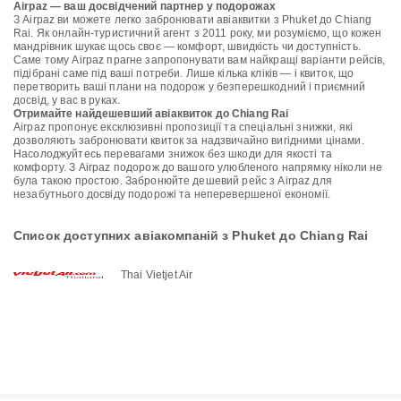
Airpaz — ваш досвідчений партнер у подорожах
З Airpaz ви можете легко забронювати авіаквитки з Phuket до Chiang
Rai. Як онлайн-туристичний агент з 2011 року, ми розуміємо, що кожен
мандрівник шукає щось своє — комфорт, швидкість чи доступність.
Саме тому Airpaz прагне запропонувати вам найкращі варіанти рейсів,
підібрані саме під ваші потреби. Лише кілька кліків — і квиток, що
перетворить ваші плани на подорож у безперешкодний і приємний
досвід, у вас в руках.
Отримайте найдешевший авіаквиток до Chiang Rai
Airpaz пропонує ексклюзивні пропозиції та спеціальні знижки, які
дозволяють забронювати квиток за надзвичайно вигідними цінами.
Насолоджуйтесь перевагами знижок без шкоди для якості та
комфорту. З Airpaz подорож до вашого улюбленого напрямку ніколи не
була такою простою. Забронюйте дешевий рейс з Airpaz для
незабутнього досвіду подорожі та неперевершеної економії.
Список доступних авіакомпаній з Phuket до Chiang Rai
Thai Vietjet Air