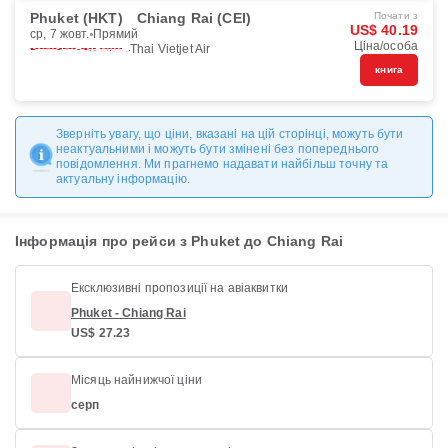
Phuket (HKT)
Chiang Rai (CEI)
Почати з
US$ 40.19
ср, 7 жовт.
Прямий
Ціна/особа
Thai Vietjet Air
книга
Зверніть увагу, що ціни, вказані на цій сторінці, можуть бути
неактуальними і можуть бути змінені без попереднього
повідомлення. Ми прагнемо надавати найбільш точну та
актуальну інформацію.
Інформація про рейси з Phuket до Chiang Rai
Ексклюзивні пропозиції на авіаквитки
Phuket - Chiang Rai
US$ 27.23
Місяць найнижчої ціни
серп