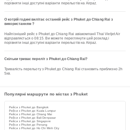
порівняти інші доступні варіанти перельотів на Airpaz.
О котрій годині вилітає останній рейс з Phuket до Chiang Rai з
використанням ?
Найпізніший рейс з Phuket до Chiang Rai авіакомпанії Thai Vietjet Air
відправляється о 08:15. Ви можете переглянути цей розклад і
порівняти інші доступні варіанти перельотів на Airpaz.
Скільки триває переліт з Phuket до Chiang Rai?
Тривалість перельоту з Phuket до Chiang Rai становить приблизно 2h
5хв.
Популярні маршрути по містах з Phuket
Рейси з Phuket до Bangkok
Рейси з Phuket до Kuala Lumpur
Рейси з Phuket до Chiang Mai
Рейси з Phuket до Bali Denpasar
Рейси з Phuket до Singapore
Рейси з Phuket до Penang
Рейси з Phuket до Ho Chi Minh City