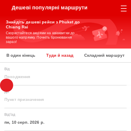
Дешеві популярні маршрути
Знайдіть дешеві рейси з Phuket до
Chiang Rai
Скористайтеся акціями на авіаквитки до
вашого напрямку. Почніть бронювання
зараз!
В один кінець
Туди й назад
Складний маршрут
Від
Походження
До
Пункт призначення
Від'їзд
пн, 10 серп. 2026 р.