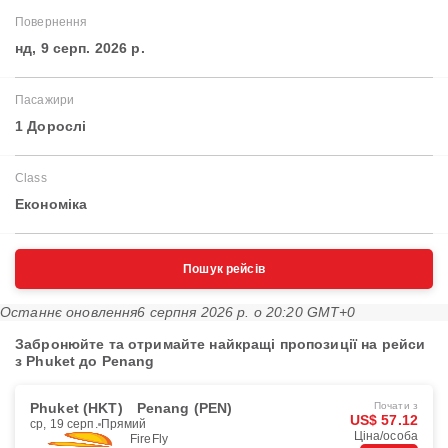
Повернення
нд, 9 серп. 2026 р.
Пасажири
1 Дорослі
Class
Економіка
Пошук рейсів
Останнє оновлення
6 серпня 2026 р. о 20:20 GMT+0
Забронюйте та отримайте найкращі пропозиції на рейси
з Phuket до Penang
Phuket (HKT)
Penang (PEN)
Почати з
US$ 57.12
ср, 19 серп.
Прямий
Ціна/особа
FireFly