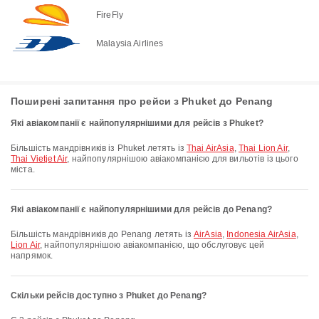
FireFly
Malaysia Airlines
Поширені запитання про рейси з Phuket до Penang
Які авіакомпанії є найпопулярнішими для рейсів з Phuket?
Більшість мандрівників із Phuket летять із
Thai AirAsia
,
Thai Lion Air
,
Thai Vietjet Air
, найпопулярнішою авіакомпанією для вильотів із цього
міста.
Які авіакомпанії є найпопулярнішими для рейсів до Penang?
Більшість мандрівників до Penang летять із
AirAsia
,
Indonesia AirAsia
,
Lion Air
, найпопулярнішою авіакомпанією, що обслуговує цей
напрямок.
Скільки рейсів доступно з Phuket до Penang?