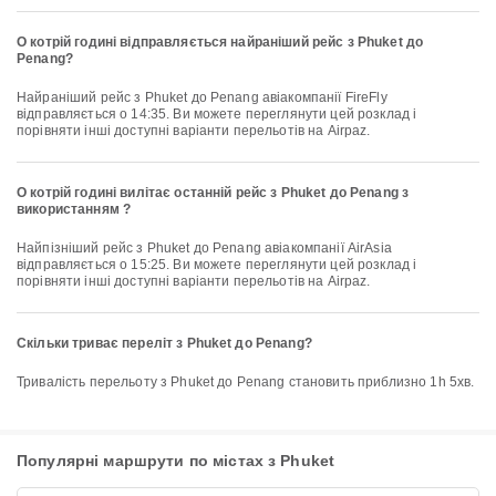
О котрій годині відправляється найраніший рейс з Phuket до
Penang?
Найраніший рейс з Phuket до Penang авіакомпанії FireFly
відправляється о 14:35. Ви можете переглянути цей розклад і
порівняти інші доступні варіанти перельотів на Airpaz.
О котрій годині вилітає останній рейс з Phuket до Penang з
використанням ?
Найпізніший рейс з Phuket до Penang авіакомпанії AirAsia
відправляється о 15:25. Ви можете переглянути цей розклад і
порівняти інші доступні варіанти перельотів на Airpaz.
Скільки триває переліт з Phuket до Penang?
Тривалість перельоту з Phuket до Penang становить приблизно 1h 5хв.
Популярні маршрути по містах з Phuket