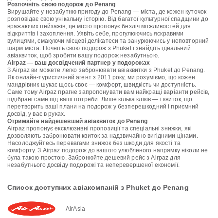
Розпочніть свою подорож до Penang
Вирушайте у незабутню пригоду до Penang — міста, де кожен куточок
розповідає свою унікальну історію. Від багатої культурної спадщини до
вражаючих пейзажів, це місто пропонує безліч можливостей для
відкриттів і захоплення. Уявіть себе, прогулюючись яскравими
вулицями, смакуючи місцеві делікатеси та занурюючись у неповторний
шарм міста. Почніть свою подорож з Phuket і знайдіть ідеальний
авіаквиток, щоб зробити вашу подорож незабутньою.
Airpaz — ваш досвідчений партнер у подорожах
З Airpaz ви можете легко забронювати авіаквитки з Phuket до Penang.
Як онлайн-туристичний агент з 2011 року, ми розуміємо, що кожен
мандрівник шукає щось своє — комфорт, швидкість чи доступність.
Саме тому Airpaz прагне запропонувати вам найкращі варіанти рейсів,
підібрані саме під ваші потреби. Лише кілька кліків — і квиток, що
перетворить ваші плани на подорож у безперешкодний і приємний
досвід, у вас в руках.
Отримайте найдешевший авіаквиток до Penang
Airpaz пропонує ексклюзивні пропозиції та спеціальні знижки, які
дозволяють забронювати квиток за надзвичайно вигідними цінами.
Насолоджуйтесь перевагами знижок без шкоди для якості та
комфорту. З Airpaz подорож до вашого улюбленого напрямку ніколи не
була такою простою. Забронюйте дешевий рейс з Airpaz для
незабутнього досвіду подорожі та неперевершеної економії.
Список доступних авіакомпаній з Phuket до Penang
AirAsia