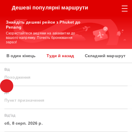
Дешеві популярні маршрути
Знайдіть дешеві рейси з Phuket до
Penang
Скористайтеся акціями на авіаквитки до
вашого напрямку. Почніть бронювання
зараз!
В один кінець
Туди й назад
Складний маршрут
Від
Походження
До
Пункт призначення
Від'їзд
сб, 8 серп. 2026 р.