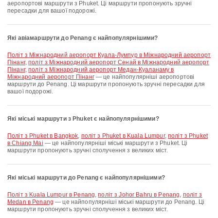
аеропортові маршрути з Phuket. Ці маршрути пропонують зручні
пересадки для вашої подорожі.
Які авіамаршрути до Penang є найпопулярнішими?
політ з Міжнародний аеропорт Куала-Лумпур в Міжнародний аеропорт
Пінанг
,
політ з Міжнародний аеропорт Сенай в Міжнародний аеропорт
Пінанг
,
політ з Міжнародний аеропорт Медан-Куаланаму в
Міжнародний аеропорт Пінанг
— це найпопулярніші аеропортові
маршрути до Penang. Ці маршрути пропонують зручні пересадки для
вашої подорожі.
Які міські маршрути з Phuket є найпопулярнішими?
політ з Phuket в Bangkok
,
політ з Phuket в Kuala Lumpur
,
політ з Phuket
в Chiang Mai
— це найпопулярніші міські маршрути з Phuket. Ці
маршрути пропонують зручні сполучення з великих міст.
Які міські маршрути до Penang є найпопулярнішими?
політ з Kuala Lumpur в Penang
,
політ з Johor Bahru в Penang
,
політ з
Medan в Penang
— це найпопулярніші міські маршрути до Penang. Ці
маршрути пропонують зручні сполучення з великих міст.