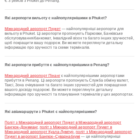
Є 3 рейсів з Phuket до Penang.
Які аеропорти вильоту є найпопулярнішими в Phuket?
Міжнародний аеропорт Пхукет
— найпопулярніші аеропорти для
вильоту в Phuket. Ці аеропорти пропонують Парковки, Банківське
обслуговування/банкомат, Інвалідний візок та багато інших зручностей,
щоб покращити вашу подорож. Ви можете переглянути детальну
інформацію про зручності та схеми терміналів.
Які аеропорти прибуття є найпопулярнішими в Penang?
Міжнародний аеропорт Пінанг
є найпопулярнішими аеропортами
прибуття в Penang. Ці аеропорти пропонують Служба обміну валют,
Таксі, Зона очікування та багато інших зручностей для покращення
вашого досвіду подорожі. Ви можете переглянути детальну
інформацію про зручності та планування терміналів у цих аеропортах.
Які авіамаршрути з Phuket є найпопулярнішими?
політ з Міжнародний аеропорт Пхукет в Міжнародний аеропорт
Бангкок–Донмианг
,
політ з Міжнародний аеропорт Пхукет в
Міжнародний аеропорт Куала-Лумпур
,
політ з Міжнародний аеропорт
Пхукет в аеропорт Бангкок–Суварнабхумі
— це найпопулярніші