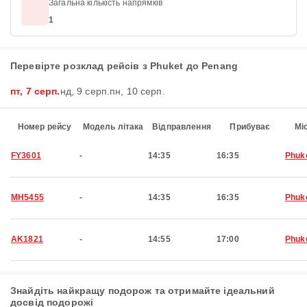
Загальна кількість напрямків
1
Перевірте розклад рейсів з Phuket до Penang
пт, 7 серп.
нд, 9 серп.
пн, 10 серп.
Номер рейсу
Модель літака
Відправлення
Прибуває
Мі
FY3601
-
14:35
16:35
Phuk
MH5455
-
14:35
16:35
Phuk
AK1821
-
14:55
17:00
Phuk
Знайдіть найкращу подорож та отримайте ідеальний
досвід подорожі