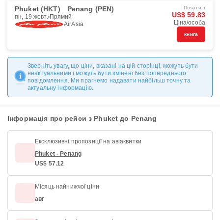
Phuket (HKT)
Penang (PEN)
Почати з
US$ 59.83
пн, 19 жовт.
Прямий
Ціна/особа
AirAsia
книга
Зверніть увагу, що ціни, вказані на цій сторінці, можуть бути
неактуальними і можуть бути змінені без попереднього
повідомлення. Ми прагнемо надавати найбільш точну та
актуальну інформацію.
Інформація про рейси з Phuket до Penang
Ексклюзивні пропозиції на авіаквитки
Phuket - Penang
US$ 57.12
Місяць найнижчої ціни
авг