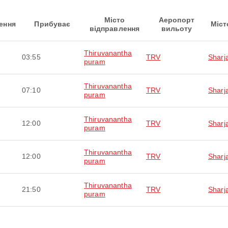
Місто
Аеропорт
ення
Прибуває
Міст
відправлення
вильоту
Thiruvanantha
03:55
TRV
Sharj
puram
Thiruvanantha
07:10
TRV
Sharj
puram
Thiruvanantha
12:00
TRV
Sharj
puram
Thiruvanantha
12:00
TRV
Sharj
puram
Thiruvanantha
21:50
TRV
Sharj
puram