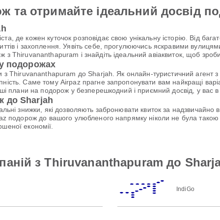
ж та отримайте ідеальний досвід п
ah
та, де кожен куточок розповідає свою унікальну історію. Від бага
риттів і захоплення. Уявіть себе, прогулюючись яскравими вулицям
ж з Thiruvananthapuram і знайдіть ідеальний авіаквиток, щоб зро
 у подорожах
и з Thiruvananthapuram до Sharjah. Як онлайн-туристичний агент з
ність. Саме тому Airpaz прагне запропонувати вам найкращі варіан
аші плани на подорож у безперешкодний і приємний досвід, у вас в
 до Sharjah
ціальні знижки, які дозволяють забронювати квиток за надзвичайно
rpaz подорож до вашого улюбленого напрямку ніколи не була тако
ршеної економії.
аній з Thiruvananthapuram до Sharj
IndiGo