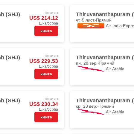
Почати з
ah (SHJ)
Thiruvananthapuram 
US$ 214.12
чт, 5 лист.
Прямий
Ціна/особа
Air India Expr
книга
Почати з
ah (SHJ)
Thiruvananthapuram 
US$ 229.53
пн, 28 вер.
Прямий
Ціна/особа
Air Arabia
книга
Почати з
ah (SHJ)
Thiruvananthapuram 
US$ 230.34
ср, 23 вер.
Прямий
Ціна/особа
Air Arabia
книга