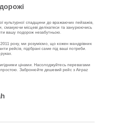
одорожі
тої культурної спадщини до вражаючих пейзажів,
и, смакуючи місцеві делікатеси та занурюючись
бити вашу подорож незабутньою.
 2011 року, ми розуміємо, що кожен мандрівник
ти рейсів, підібрані саме під ваші потреби.
 руках.
 вигідними цінами. Насолоджуйтесь перевагами
ю простою. Забронюйте дешевий рейс з Airpaz
ah