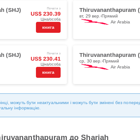
Почати з
ah (SHJ)
Thiruvananthapuram 
US$ 230.39
вт, 29 вер.
Прямий
Ціна/особа
Air Arabia
книга
Почати з
ah (SHJ)
Thiruvananthapuram 
US$ 230.41
ср, 30 вер.
Прямий
Ціна/особа
Air Arabia
книга
торінці, можуть бути неактуальними і можуть бути змінені без попе
уальну інформацію.
iruvananthapuram до Sharjah