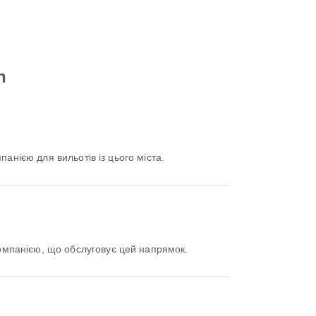
h
анією для вильотів із цього міста.
омпанією, що обслуговує цей напрямок.