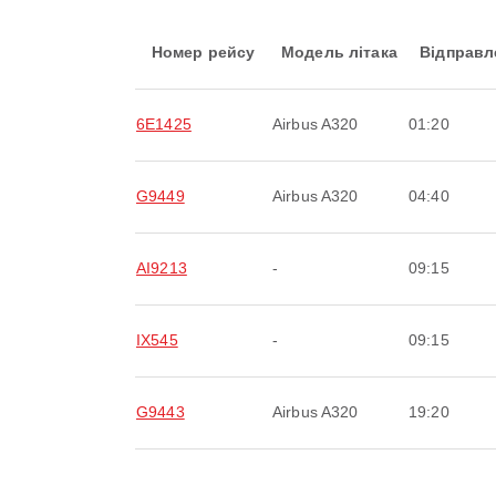
Номер рейсу
Модель літака
Відправл
6E1425
Airbus A320
01:20
G9449
Airbus A320
04:40
AI9213
-
09:15
IX545
-
09:15
G9443
Airbus A320
19:20