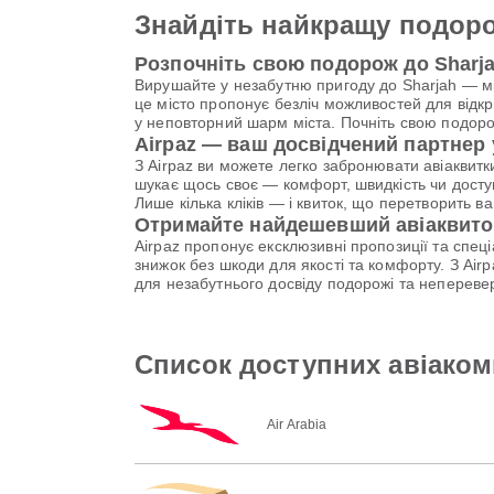
Знайдіть найкращу подоро
Розпочніть свою подорож до Sharj
Вирушайте у незабутню пригоду до Sharjah — міс
це місто пропонує безліч можливостей для відк
у неповторний шарм міста. Почніть свою подоро
Airpaz — ваш досвідчений партнер
З Airpaz ви можете легко забронювати авіаквитк
шукає щось своє — комфорт, швидкість чи доступ
Лише кілька кліків — і квиток, що перетворить в
Отримайте найдешевший авіаквиток
Airpaz пропонує ексклюзивні пропозиції та спе
знижок без шкоди для якості та комфорту. З Ai
для незабутнього досвіду подорожі та непереве
Список доступних авіакомп
Air Arabia