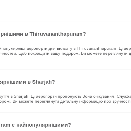
ярнішими в Thiruvananthapuram?
популярніші аеропорти для вильоту в Thiruvananthapuram. Ці аер
зручностей, щоб покращити вашу подорож. Ви можете переглянути 
лярнішими в Sharjah?
тя в Sharjah. Ці аеропорти пропонують Зона очікування, Служба 
рожі. Ви можете переглянути детальну інформацію про зручності 
puram є найпопулярнішими?