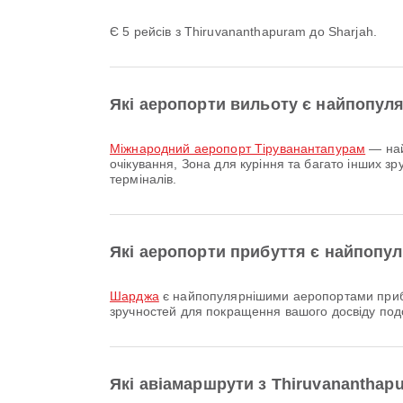
Є 5 рейсів з Thiruvananthapuram до Sharjah.
Які аеропорти вильоту є найпопул
Міжнародний аеропорт Тіруванантапурам
— най
очікування, Зона для куріння та багато інших 
терміналів.
Які аеропорти прибуття є найпопу
Шарджа
є найпопулярнішими аеропортами прибут
зручностей для покращення вашого досвіду подо
Які авіамаршрути з Thiruvanantha