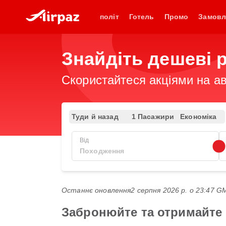
політ
Готель
Промо
Замовл
Знайдіть дешеві р
Скористайтеся акціями на ав
Туди й назад
1 Пасажири
Економіка
Від
Останнє оновлення
2 серпня 2026 р. о 23:47 
Забронюйте та отримайте н