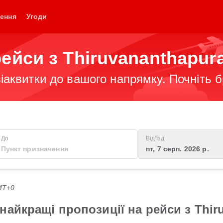
ення
Угоди
ейси з Thiruvananthapur
іаквитки до вашого напрямку. Почніть 
До
Від'їзд
пт, 7 серп. 2026 р.
GMT+0
айкращі пропозиції на рейси з Thir