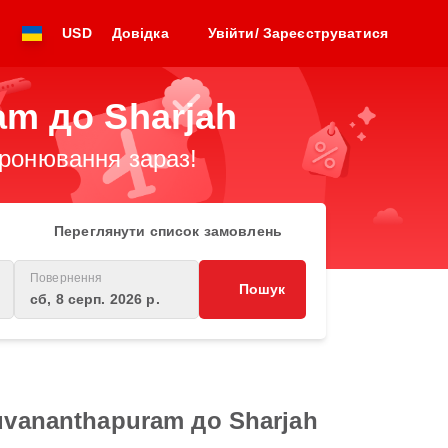
USD
Довідка
Увійти/ Зареєструватися
am до Sharjah
бронювання зараз!
Переглянути список замовлень
Повернення
Пошук
сб, 8 серп. 2026 р.
uvananthapuram до Sharjah