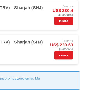
Почати з
(TRV)
Sharjah (SHJ)
US$ 230.4
Ціна/особа
книга
Почати з
(TRV)
Sharjah (SHJ)
US$ 230.63
Ціна/особа
книга
реднього повідомлення. Ми