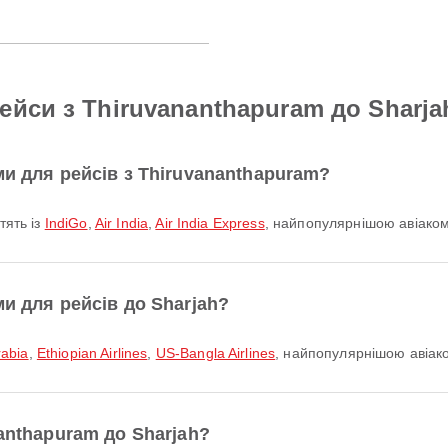
ейси з Thiruvananthapuram до Sharja
ми для рейсів з Thiruvananthapuram?
тять із
IndiGo
,
Air India
,
Air India Express
, найпопулярнішою авіакомп
и для рейсів до Sharjah?
rabia
,
Ethiopian Airlines
,
US-Bangla Airlines
, найпопулярнішою авіак
anthapuram до Sharjah?