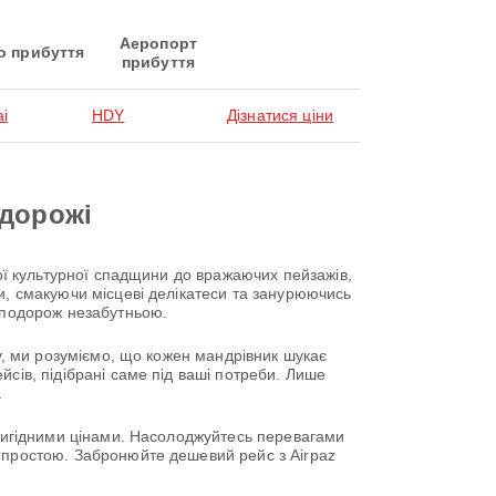
Аеропорт
о прибуття
прибуття
ai
HDY
Дізнатися ціни
одорожі
тої культурної спадщини до вражаючих пейзажів,
и, смакуючи місцеві делікатеси та занурюючись
у подорож незабутньою.
ку, ми розуміємо, що кожен мандрівник шукає
сів, підібрані саме під ваші потреби. Лише
.
 вигідними цінами. Насолоджуйтесь перевагами
ю простою. Забронюйте дешевий рейс з Airpaz