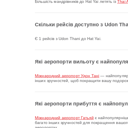
Більшість мандрівників до Hat Yai летять із
Thai 
Скільки рейсів доступно з Udon Tha
Є 1 рейсів з Udon Thani до Hat Yai.
Які аеропорти вильоту є найпопул
Міжнародний аеропорт Удон Тані
— найпопулярні
інших зручностей, щоб покращити вашу подорож.
Які аеропорти прибуття є найпопул
Міжнародний аеропорт Гатьяй
є найпопулярніши
багато інших зручностей для покращення вашого
аеропортах.