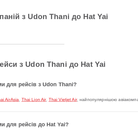
аній з Udon Thani до Hat Yai
йси з Udon Thani до Hat Yai
ми для рейсів з Udon Thani?
ai AirAsia
,
Thai Lion Air
,
Thai Vietjet Air
, найпопулярнішою авіакомпан
и для рейсів до Hat Yai?