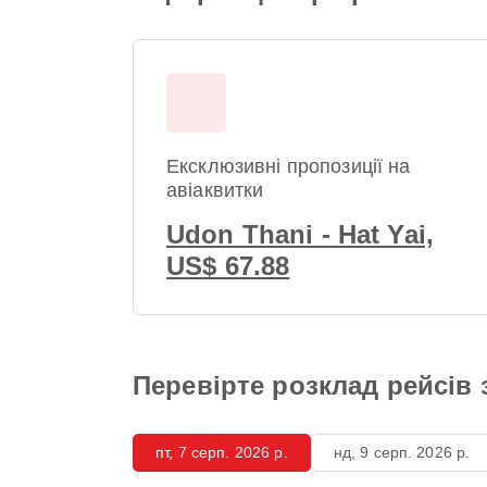
Ексклюзивні пропозиції на
авіаквитки
Udon Thani - Hat Yai,
US$ 67.88
Перевірте розклад рейсів з
пт, 7 серп. 2026 р.
нд, 9 серп. 2026 р.