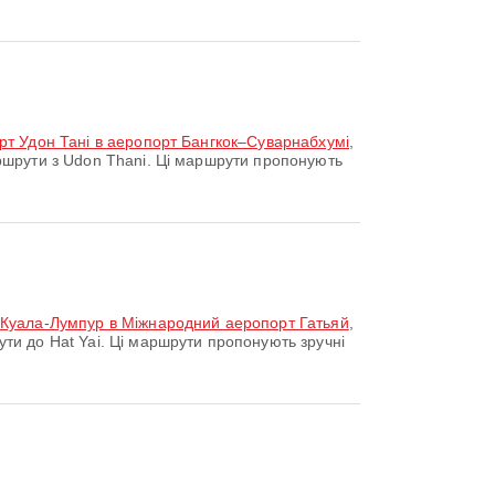
рт Удон Тані в аеропорт Бангкок–Суварнабхумі
,
шрути з Udon Thani. Ці маршрути пропонують
 Куала-Лумпур в Міжнародний аеропорт Гатьяй
,
и до Hat Yai. Ці маршрути пропонують зручні