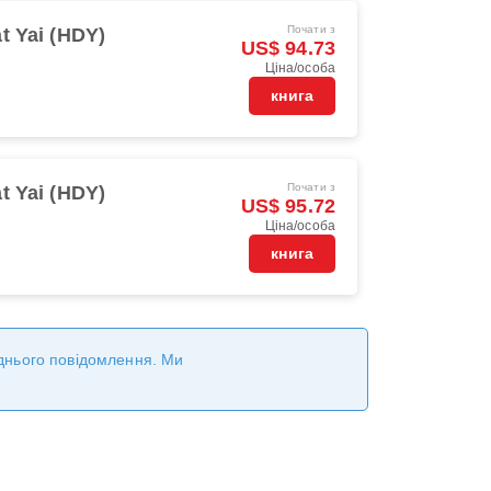
Почати з
t Yai (HDY)
US$ 94.73
Ціна/особа
книга
Почати з
t Yai (HDY)
US$ 95.72
Ціна/особа
книга
реднього повідомлення. Ми