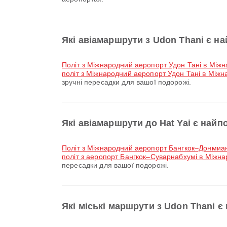
Які авіамаршрути з Udon Thani є 
політ з Міжнародний аеропорт Удон Тані в Мі
політ з Міжнародний аеропорт Удон Тані в Міжн
зручні пересадки для вашої подорожі.
Які авіамаршрути до Hat Yai є най
політ з Міжнародний аеропорт Бангкок–Донмиа
політ з аеропорт Бангкок–Суварнабхумі в Міжн
пересадки для вашої подорожі.
Які міські маршрути з Udon Thani 