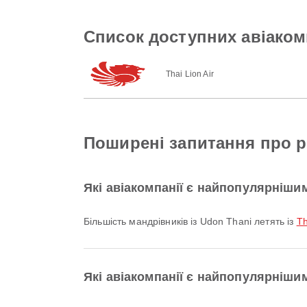
Список доступних авіакомп
Thai Lion Air
Поширені запитання про ре
Які авіакомпанії є найпопулярніши
Більшість мандрівників із Udon Thani летять із
Th
Які авіакомпанії є найпопулярнішим