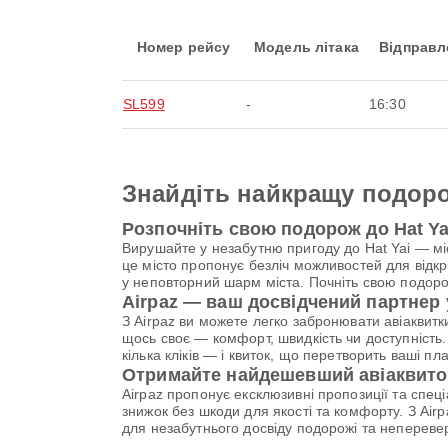
Номер рейсу
Модель літака
Відправл
SL599
-
16:30
Знайдіть найкращу подоро
Розпочніть свою подорож до Hat Ya
Вирушайте у незабутню пригоду до Hat Yai — міс
це місто пропонує безліч можливостей для відк
у неповторний шарм міста. Почніть свою подоро
Airpaz — ваш досвідчений партнер
З Airpaz ви можете легко забронювати авіаквитк
щось своє — комфорт, швидкість чи доступність.
кілька кліків — і квиток, що перетворить ваші п
Отримайте найдешевший авіаквиток
Airpaz пропонує ексклюзивні пропозиції та спе
знижок без шкоди для якості та комфорту. З Ai
для незабутнього досвіду подорожі та непереве