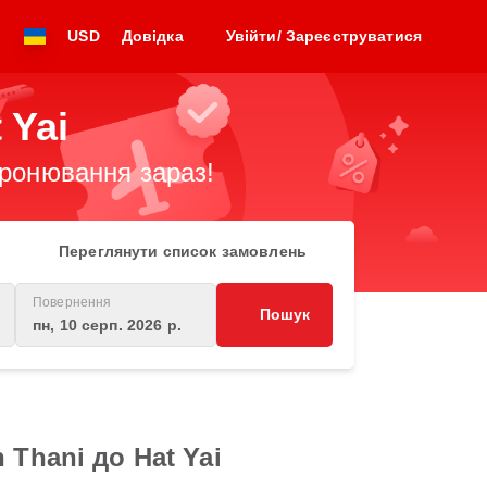
USD
Довідка
Увійти/ Зареєструватися
 Yai
бронювання зараз!
Переглянути список замовлень
Повернення
Пошук
пн, 10 серп. 2026 р.
Thani до Hat Yai