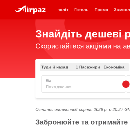
політ
Готель
Промо
Замовл
Знайдіть дешеві р
Скористайтеся акціями на ав
Туди й назад
1 Пасажири
Економіка
Від
Останнє оновлення
6 серпня 2026 р. о 20:27 
Забронюйте та отримайте н