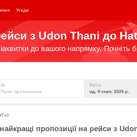
ення
Угоди
ейси з Udon Thani до Hat
іаквитки до вашого напрямку. Почніть 
До
Від'їзд
нд, 9 серп. 2026 р.
GMT+0
айкращі пропозиції на рейси з Udon 