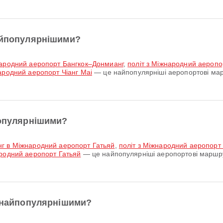
найпопулярнішими?
жнародний аеропорт Бангкок–Донмианг
,
політ з Міжнародний аеропо
ародний аеропорт Чіанг Маі
— це найпопулярніші аеропортові мар
популярнішими?
нг в Міжнародний аеропорт Гатьяй
,
політ з Міжнародний аеропорт
ародний аеропорт Гатьяй
— це найпопулярніші аеропортові маршрут
є найпопулярнішими?