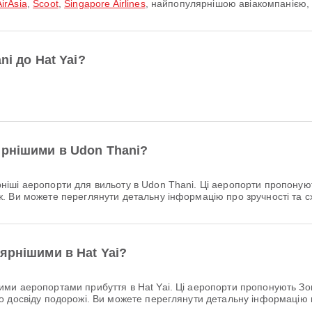
AirAsia
,
Scoot
,
Singapore Airlines
, найпопулярнішою авіакомпанією,
ni до Hat Yai?
ярнішими в Udon Thani?
ші аеропорти для вильоту в Udon Thani. Ці аеропорти пропонують
 Ви можете переглянути детальну інформацію про зручності та с
ярнішими в Hat Yai?
ми аеропортами прибуття в Hat Yai. Ці аеропорти пропонують Зона
 досвіду подорожі. Ви можете переглянути детальну інформацію п