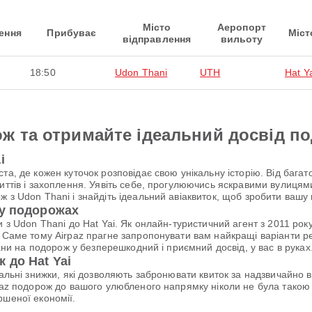
Місто
Аеропорт
ення
Прибуває
Міст
відправлення
вильоту
18:50
Udon Thani
UTH
Hat Y
ж та отримайте ідеальний досвід п
i
та, де кожен куточок розповідає свою унікальну історію. Від бага
риттів і захоплення. Уявіть себе, прогулюючись яскравими вулицям
ж з Udon Thani і знайдіть ідеальний авіаквиток, щоб зробити ваш
 у подорожах
и з Udon Thani до Hat Yai. Як онлайн-туристичний агент з 2011 ро
 Саме тому Airpaz прагне запропонувати вам найкращі варіанти рей
лани на подорож у безперешкодний і приємний досвід, у вас в руках
 до Hat Yai
ціальні знижки, які дозволяють забронювати квиток за надзвичайно
rpaz подорож до вашого улюбленого напрямку ніколи не була тако
ршеної економії.