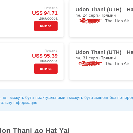
Почати з
Udon Thani (UTH)
Ha
US$ 94.71
пн, 24 серп.
Прямий
Ціна/особа
Thai Lion Air
книга
Почати з
Udon Thani (UTH)
Ha
US$ 95.39
пн, 31 серп.
Прямий
Ціна/особа
Thai Lion Air
книга
торінці, можуть бути неактуальними і можуть бути змінені без попе
уальну інформацію.
on Thani до Hat Yai