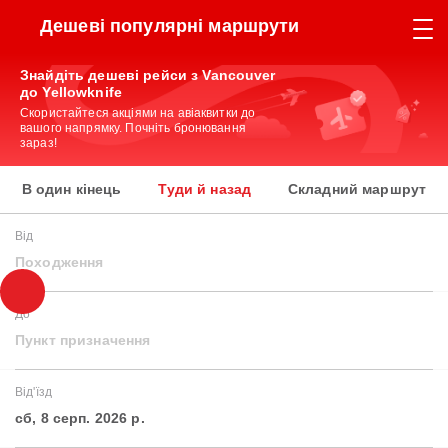
Дешеві популярні маршрути
Знайдіть дешеві рейси з Vancouver
до Yellowknife
Скористайтеся акціями на авіаквитки до
вашого напрямку. Почніть бронювання
зараз!
В один кінець
Туди й назад
Складний маршрут
Від
Походження
До
Пункт призначення
Від'їзд
сб, 8 серп. 2026 р.