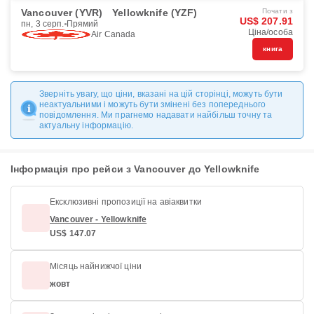
Vancouver (YVR)
Yellowknife (YZF)
Почати з
US$ 207.91
пн, 3 серп.
Прямий
Ціна/особа
Air Canada
книга
Зверніть увагу, що ціни, вказані на цій сторінці, можуть бути
неактуальними і можуть бути змінені без попереднього
повідомлення. Ми прагнемо надавати найбільш точну та
актуальну інформацію.
Інформація про рейси з Vancouver до Yellowknife
Ексклюзивні пропозиції на авіаквитки
Vancouver - Yellowknife
US$ 147.07
Місяць найнижчої ціни
жовт