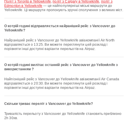
політ з Toronto в Yellowknife
,
політ з Calgary в Yellowknife
,
політ з
Edmonton в Yellowknife
— це найпопулярніші міські маршрути до
Yellowknife. Ці маршрути пропонують зручні сполучення з великих міст.
О котрій годині відправляється найраніший рейс з Vancouver до
Yellowknife?
Найраніший рейс з Vancouver до Yellowknife авіакомпанії Air North
відправляється о 13:25. Ви можете переглянути цей розклад і
порівняти інші доступні варіанти перельотів на Airpaz.
О котрій годині вилітає останній рейс з Vancouver до Yellowknife з
використанням ?
Найпізніший рейс з Vancouver до Yellowknife авіакомпанії Air Canada
відправляється о 20:30. Ви можете переглянути цей розклад і
порівняти інші доступні варіанти перельотів на Airpaz.
Скільки триває переліт з Vancouver до Yellowknife?
Тривалість перельоту з Vancouver до Yellowknife становить приблизно
2h 30хв.