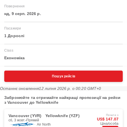
Повернення
нд, 9 серп. 2026 р.
Пасажири
1 Дорослі
Class
Економіка
Пошук рейсів
Останнє оновлення
12 липня 2026 р. о 00:20 GMT+0
Забронюйте та отримайте найкращі пропозиції на рейси
з Vancouver до Yellowknife
Vancouver (YVR)
Yellowknife (YZF)
Почати з
US$ 147.07
сб, 3 жовт.
Прямий
Ціна/особа
Air North