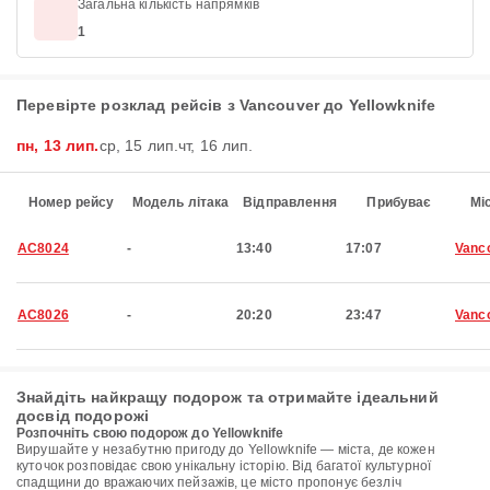
Загальна кількість напрямків
1
Перевірте розклад рейсів з Vancouver до Yellowknife
пн, 13 лип.
ср, 15 лип.
чт, 16 лип.
Номер рейсу
Модель літака
Відправлення
Прибуває
Мі
AC8024
-
13:40
17:07
Vanc
AC8026
-
20:20
23:47
Vanc
Знайдіть найкращу подорож та отримайте ідеальний
досвід подорожі
Розпочніть свою подорож до Yellowknife
Вирушайте у незабутню пригоду до Yellowknife — міста, де кожен
куточок розповідає свою унікальну історію. Від багатої культурної
спадщини до вражаючих пейзажів, це місто пропонує безліч