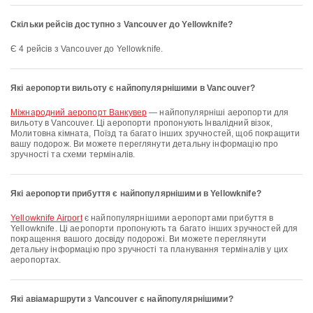
Скільки рейсів доступно з Vancouver до Yellowknife?
Є 4 рейсів з Vancouver до Yellowknife.
Які аеропорти вильоту є найпопулярнішими в Vancouver?
Міжнародний аеропорт Ванкувер
— найпопулярніші аеропорти для
вильоту в Vancouver. Ці аеропорти пропонують Інвалідний візок,
Молитовна кімната, Поїзд та багато інших зручностей, щоб покращити
вашу подорож. Ви можете переглянути детальну інформацію про
зручності та схеми терміналів.
Які аеропорти прибуття є найпопулярнішими в Yellowknife?
Yellowknife Airport
є найпопулярнішими аеропортами прибуття в
Yellowknife. Ці аеропорти пропонують та багато інших зручностей для
покращення вашого досвіду подорожі. Ви можете переглянути
детальну інформацію про зручності та планування терміналів у цих
аеропортах.
Які авіамаршрути з Vancouver є найпопулярнішими?