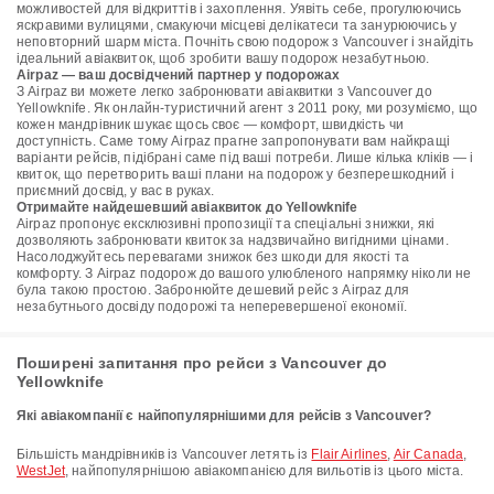
можливостей для відкриттів і захоплення. Уявіть себе, прогулюючись
яскравими вулицями, смакуючи місцеві делікатеси та занурюючись у
неповторний шарм міста. Почніть свою подорож з Vancouver і знайдіть
ідеальний авіаквиток, щоб зробити вашу подорож незабутньою.
Airpaz — ваш досвідчений партнер у подорожах
З Airpaz ви можете легко забронювати авіаквитки з Vancouver до
Yellowknife. Як онлайн-туристичний агент з 2011 року, ми розуміємо, що
кожен мандрівник шукає щось своє — комфорт, швидкість чи
доступність. Саме тому Airpaz прагне запропонувати вам найкращі
варіанти рейсів, підібрані саме під ваші потреби. Лише кілька кліків — і
квиток, що перетворить ваші плани на подорож у безперешкодний і
приємний досвід, у вас в руках.
Отримайте найдешевший авіаквиток до Yellowknife
Airpaz пропонує ексклюзивні пропозиції та спеціальні знижки, які
дозволяють забронювати квиток за надзвичайно вигідними цінами.
Насолоджуйтесь перевагами знижок без шкоди для якості та
комфорту. З Airpaz подорож до вашого улюбленого напрямку ніколи не
була такою простою. Забронюйте дешевий рейс з Airpaz для
незабутнього досвіду подорожі та неперевершеної економії.
Поширені запитання про рейси з Vancouver до
Yellowknife
Які авіакомпанії є найпопулярнішими для рейсів з Vancouver?
Більшість мандрівників із Vancouver летять із
Flair Airlines
,
Air Canada
,
WestJet
, найпопулярнішою авіакомпанією для вильотів із цього міста.