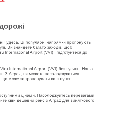
одорожі
одні чудеса. Ці популярні напрямки пропонують
упі. Ви знайдете багато заходів, щоб
International Airport (VVI) і підготуйтеся до
ru International Airport (VVI) без зусиль. Наша
и. З Airpaz, ви можете насолоджуватися
, що може запропонувати ваш пункт
 доступними цінами. Насолоджуйтесь перевагами
йте свій дешевий рейс з Airpaz для виняткового