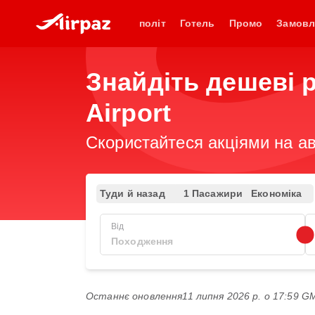
політ
Готель
Промо
Замовл
Знайдіть дешеві ре
Airport
Скористайтеся акціями на ав
Туди й назад
1 Пасажири
Економіка
Від
Останнє оновлення
11 липня 2026 р. о 17:59 