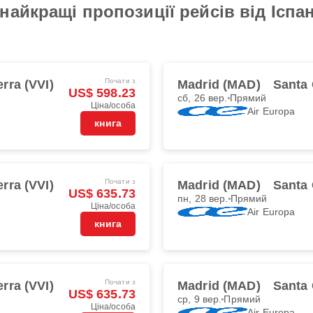
йкращі пропозиції рейсів від Іспанія
Почати з
erra (VVI)
Madrid (MAD)
Santa 
US$ 598.23
сб, 26 вер.
Прямий
Ціна/особа
Air Europa
книга
Почати з
erra (VVI)
Madrid (MAD)
Santa 
US$ 635.73
пн, 28 вер.
Прямий
Ціна/особа
Air Europa
книга
Почати з
erra (VVI)
Madrid (MAD)
Santa 
US$ 635.73
ср, 9 вер.
Прямий
Ціна/особа
Air Europa