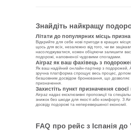
Знайдіть найкращу подоро
Літати до популярних місць призна
Відкрийте для себе нові пригоди в кращих місця
щось для всіх, незалежно від того, чи ви заціка
насолоджуватися, кожен обіцяючи залишити вас з т
подорожі, наповненої чудовими спогадами.
Airpaz як ваш фахівець з подороже
Як ваш надійний онлайн-партнер з подорожей, Air
зручна платформа спрощує весь процес, допомаг
безшовним досвідом бронювання, що дозволяє в
призначення.
Захистіть пункт призначення своєї 
Airpaz надає ексклюзивні пропозиції та спеціа
знижок без шкоди для якості або комфорту. З Ai
досвіду подорожі та неперевершеної економії.
FAQ про рейс з Іспанія до V