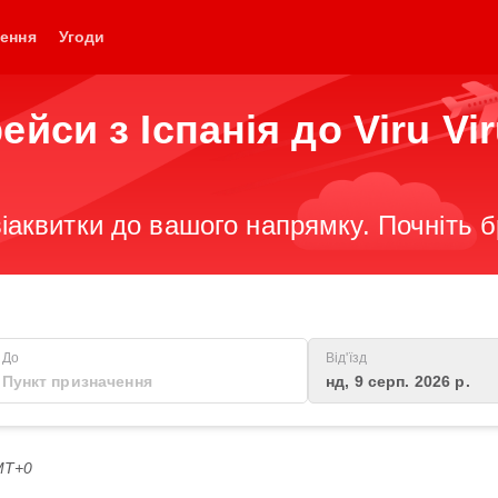
ення
Угоди
йси з Іспанія до Viru Vir
іаквитки до вашого напрямку. Почніть 
До
Від'їзд
нд, 9 серп. 2026 р.
GMT+0