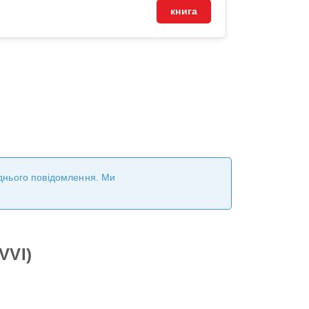
книга
реднього повідомлення. Ми
VVI)