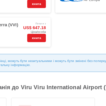
книга
Почати з
erra (VVI)
US$ 647.18
Ціна/особа
книга
торінці, можуть бути неактуальними і можуть бути змінені без попе
уальну інформацію.
ія до Viru Viru International Airport (