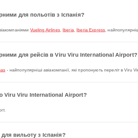
рними для польотів з Іспанія?
 авіакомпаніями
Vueling Airlines
,
Iberia
,
Iberia Express
, найпопулярніш
ними для рейсів в Viru Viru International Airport?
nas
- найпопулярніші авіакомпанії, які пропонують переліт в Viru Viru
Viru Viru International Airport?
ort.
для вильоту з Іспанія?