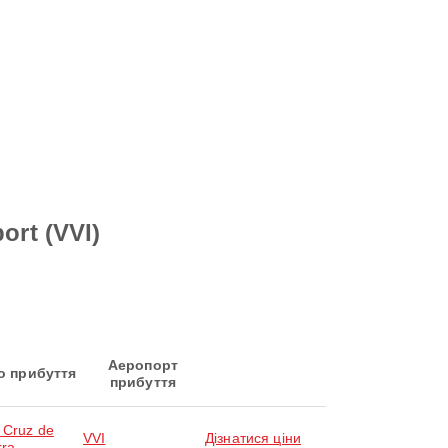
ort (VVI)
Аеропорт
о прибуття
прибуття
 Cruz de
VVI
Дізнатися ціни
rra