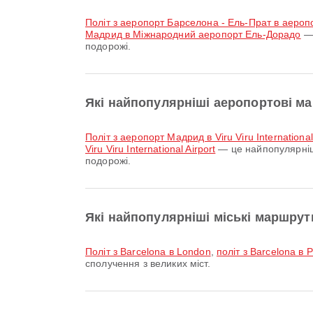
політ з аеропорт Барселона - Ель-Прат в аероп
Мадрид в Міжнародний аеропорт Ель-Дорадо
— 
подорожі.
Які найпопулярніші аеропортові марш
політ з аеропорт Мадрид в Viru Viru International
Viru Viru International Airport
— це найпопулярніші
подорожі.
Які найпопулярніші міські маршрути
політ з Barcelona в London
,
політ з Barcelona в P
сполучення з великих міст.