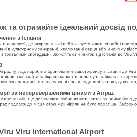
ж та отримайте ідеальний досвід п
чення з Іспанія
х подорожей, де яскраві міські пейзажі зустрічають спокійні прир
влені в культурному зануренні, хвилюванні серця або мирному відст
ривалими спогадами. Захистіть свій квиток від Іспанія до Viru Viru 
й
paz тут, щоб зробити бронювання вашого рейсу з Іспанія до Viru Vi
аючи вам знайти найкращі варіанти польоту в найкоротші термін
ам зосередитися на плануванні вашої подорожі та пошуку всього
мрії за неперевершеними цінами з Airpaz
льні пропозиції, що дозволяють забронювати квиток за неймовірно
rpaz подорож до місця своєї мрії ніколи не було простіше. Заброню
iru Viru International Airport