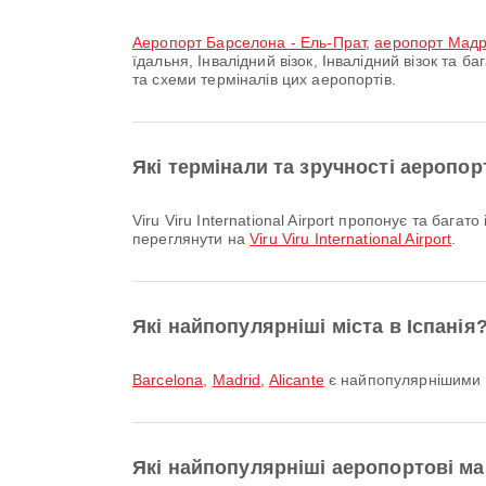
аеропорт Барселона - Ель-Прат
,
аеропорт Мад
їдальня, Інвалідний візок, Інвалідний візок та
та схеми терміналів цих аеропортів.
Які термінали та зручності аеропорту
Viru Viru International Airport пропонує та багато інших зручностей, щоб покращити вашу подорож. Детальну інформацію про зручності та плани терміналів можна
переглянути на
Viru Viru International Airport
.
Які найпопулярніші міста в Іспанія
Barcelona
,
Madrid
,
Alicante
є найпопулярнішими м
Які найпопулярніші аеропортові ма