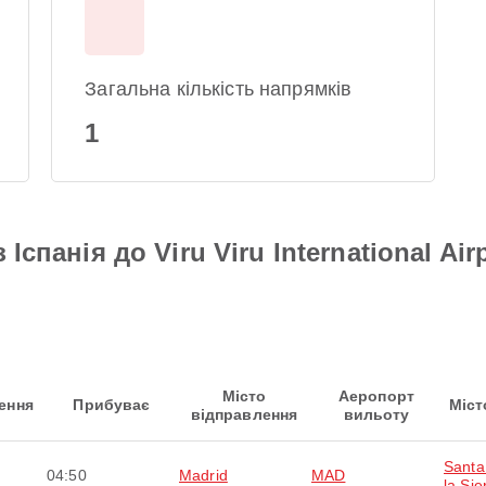
Загальна кількість напрямків
1
Іспанія до Viru Viru International Airp
Місто
Аеропорт
ення
Прибуває
Міст
відправлення
вильоту
Santa
04:50
Madrid
MAD
la Sie