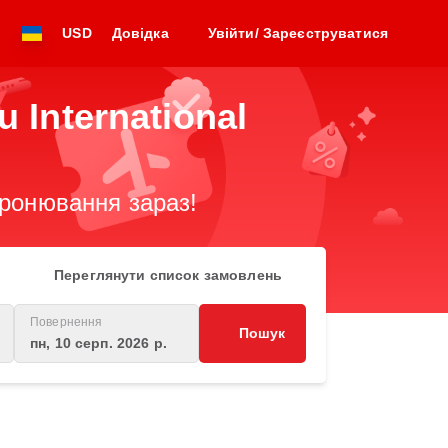
USD
Довідка
Увійти/ Зареєструватися
u International
бронювання зараз!
Переглянути список замовлень
Повернення
Пошук
пн, 10 серп. 2026 р.