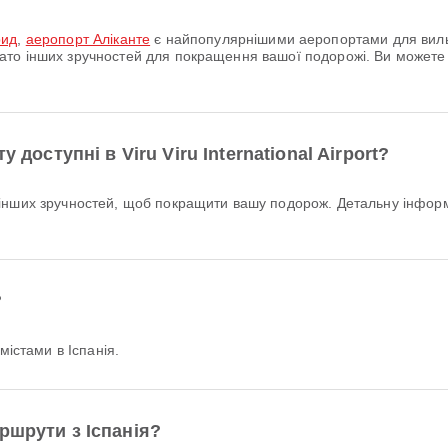
рид
,
аеропорт Аліканте
є найпопулярнішими аеропортами для вильо
 багато інших зручностей для покращення вашої подорожі. Ви може
 доступні в Viru Viru International Airport?
?
істами в Іспанія.
ршрути з Іспанія?