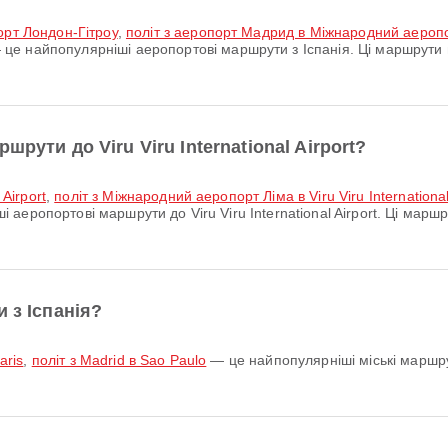
орт Лондон-Гітроу
,
політ з аеропорт Мадрид в Міжнародний аероп
це найпопулярніші аеропортові маршрути з Іспанія. Ці маршрути 
рути до Viru Viru International Airport?
 Airport
,
політ з Міжнародний аеропорт Ліма в Viru Viru International
 аеропортові маршрути до Viru Viru International Airport. Ці мар
 з Іспанія?
aris
,
політ з Madrid в Sao Paulo
— це найпопулярніші міські маршру