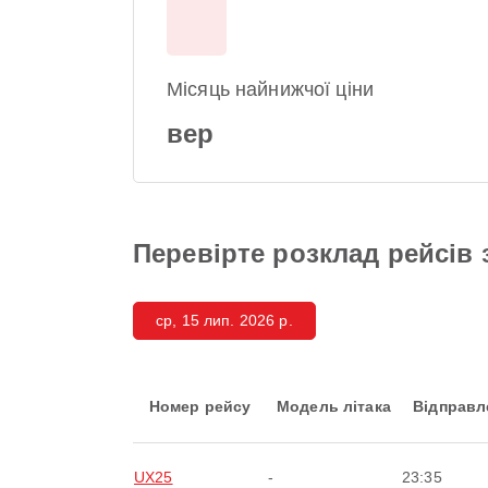
Місяць найнижчої ціни
вер
Перевірте розклад рейсів з 
ср, 15 лип. 2026 р.
Номер рейсу
Модель літака
Відправл
UX25
-
23:35