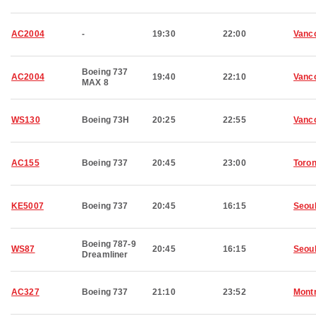
AC2004
-
19:30
22:00
Vanc
Boeing 737
AC2004
19:40
22:10
Vanc
MAX 8
WS130
Boeing 73H
20:25
22:55
Vanc
AC155
Boeing 737
20:45
23:00
Toron
KE5007
Boeing 737
20:45
16:15
Seou
Boeing 787-9
WS87
20:45
16:15
Seou
Dreamliner
AC327
Boeing 737
21:10
23:52
Montr