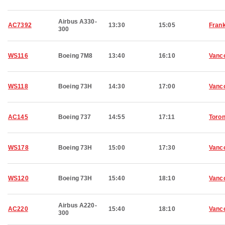
Airbus A330-
AC7392
13:30
15:05
Frank
300
WS116
Boeing 7M8
13:40
16:10
Vanc
WS118
Boeing 73H
14:30
17:00
Vanc
AC145
Boeing 737
14:55
17:11
Toron
WS178
Boeing 73H
15:00
17:30
Vanc
WS120
Boeing 73H
15:40
18:10
Vanc
Airbus A220-
AC220
15:40
18:10
Vanc
300