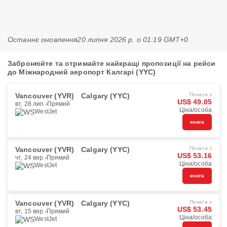
Останнє оновлення
20 липня 2026 р. о 01:19 GMT+0
Забронюйте та отримайте найкращі пропозиції на рейси
до Міжнародний аеропорт Калгарі (YYC)
Vancouver (YVR)
Calgary (YYC)
Почати з
US$ 49.05
вт, 28 лип.
Прямий
Ціна/особа
WestJet
книга
Vancouver (YVR)
Calgary (YYC)
Почати з
US$ 53.16
чт, 24 вер.
Прямий
Ціна/особа
WestJet
книга
Vancouver (YVR)
Calgary (YYC)
Почати з
US$ 53.45
вт, 15 вер.
Прямий
Ціна/особа
WestJet