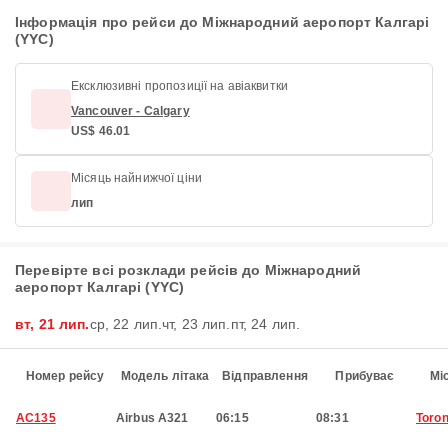
Інформація про рейси до Міжнародний аеропорт Калгарі
(YYC)
Ексклюзивні пропозиції на авіаквитки
Vancouver - Calgary
US$ 46.01
Місяць найнижчої ціни
лип
Перевірте всі розклади рейсів до Міжнародний
аеропорт Калгарі (YYC)
вт, 21 лип.
ср, 22 лип.
чт, 23 лип.
пт, 24 лип.
Номер рейсу
Модель літака
Відправлення
Прибуває
Мі
AC135
Airbus A321
06:15
08:31
Toron