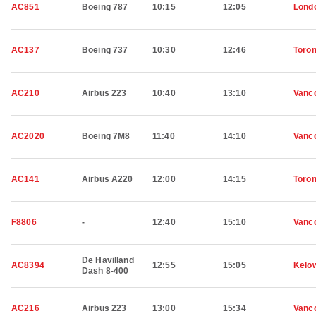
AC851
Boeing 787
10:15
12:05
Lond
AC137
Boeing 737
10:30
12:46
Toron
AC210
Airbus 223
10:40
13:10
Vanc
AC2020
Boeing 7M8
11:40
14:10
Vanc
AC141
Airbus A220
12:00
14:15
Toron
F8806
-
12:40
15:10
Vanc
De Havilland
AC8394
12:55
15:05
Kelo
Dash 8-400
AC216
Airbus 223
13:00
15:34
Vanc