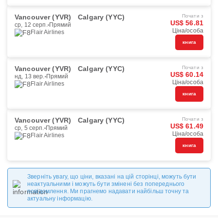
Vancouver (YVR)
Calgary (YYC)
Почати з
US$ 56.81
ср, 12 серп.
Прямий
Ціна/особа
Flair Airlines
книга
Vancouver (YVR)
Calgary (YYC)
Почати з
US$ 60.14
нд, 13 вер.
Прямий
Ціна/особа
Flair Airlines
книга
Vancouver (YVR)
Calgary (YYC)
Почати з
US$ 61.49
ср, 5 серп.
Прямий
Ціна/особа
Flair Airlines
книга
Зверніть увагу, що ціни, вказані на цій сторінці, можуть бути
неактуальними і можуть бути змінені без попереднього
повідомлення. Ми прагнемо надавати найбільш точну та
актуальну інформацію.