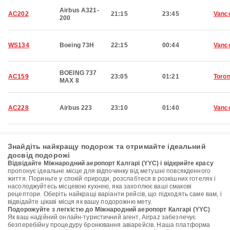
Airbus A321-
AC202
21:15
23:45
Vanc
200
WS134
Boeing 73H
22:15
00:44
Vanc
BOEING 737
AC159
23:05
01:21
Toron
MAX 8
AC228
Airbus 223
23:10
01:40
Vanc
Знайдіть найкращу подорож та отримайте ідеальний
досвід подорожі
Відвідайте Міжнародний аеропорт Калгарі (YYC) і відкрийте красу
пропонує ідеальне місце для відпочинку від метушні повсякденного
життя. Пориньте у спокій природи, розслабтеся в розкішних готелях і
насолоджуйтесь місцевою кухнею, яка захоплює ваші смакові
рецептори. Оберіть найкращі варіанти рейсів, що підходять саме вам, і
відвідайте цікаві місця як вашу подорожню мету.
Подорожуйте з легкістю до Міжнародний аеропорт Калгарі (YYC)
Як ваш надійний онлайн-туристичний агент, Airpaz забезпечує
безперебійну процедуру бронювання авіарейсів. Наша платформа