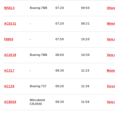
WS613
Boeing 7M8
07:20
09:50
Otta
AC8331
-
07:20
08:31
Winn
F8800
-
07:50
10:20
Vanc
AC2018
Boeing 7M8
08:00
10:30
Vanc
AC317
-
08:30
11:10
Montr
AC139
Boeing 737
09:20
11:36
Toron
Mitsubishi
AC8064
09:30
11:58
Vanc
CRJ900