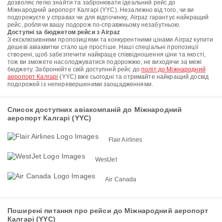
дозволяє легко знайти та забронювати ідеальний рейс до
Міжнародний аеропорт Калгарі (YYC). Незалежно від того, чи ви
подорожуєте у справах чи для відпочинку, Airpaz гарантує найкращий
рейс, роблячи вашу подорож по-справжньому незабутньою.
Доступні за бюджетом рейси з Airpaz
З ексклюзивними пропозиціями та конкурентними цінами Airpaz купити
дешеві авіаквитки стало ще простіше. Наші спеціальні пропозиції
створені, щоб забезпечити найкраще співвідношення ціни та якості,
тож ви зможете насолоджуватися подорожжю, не виходячи за межі
бюджету. Забронюйте свій доступний рейс до
політ до Міжнародний
аеропорт Калгарі
(YYC) вже сьогодні та отримайте найкращий досвід
подорожей із неперевершеними заощадженнями.
Список доступних авіакомпаній до Міжнародний
аеропорт Калгарі (YYC)
Flair Airlines
WestJet
Air Canada
Поширені питання про рейси до Міжнародний аеропорт
Калгарі (YYC)