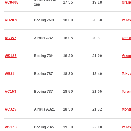
Airbus A220-
AC8408
17:55
19:18
Grand
300
AC2028
Boeing 7M8
18:00
20:30
Vanc
AC357
Airbus A321
18:05
20:31
Otta
WS126
Boeing 73H
18:30
21:00
Vanc
WS81
Boeing 787
18:30
12:40
Toky
AC153
Boeing 737
18:50
21:05
Toron
AC325
Airbus A321
18:50
21:32
Montr
WS128
Boeing 73W
19:30
22:00
Vanc