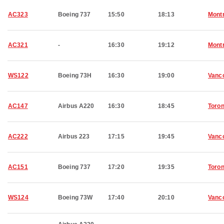
AC323
Boeing 737
15:50
18:13
Montr
AC321
-
16:30
19:12
Montr
WS122
Boeing 73H
16:30
19:00
Vanc
AC147
Airbus A220
16:30
18:45
Toron
AC222
Airbus 223
17:15
19:45
Vanc
AC151
Boeing 737
17:20
19:35
Toron
WS124
Boeing 73W
17:40
20:10
Vanc