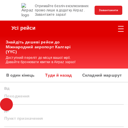
Отримайте безліч ексклюзивних
промо лише в додатку Airpaz .
Завантажити
Завантажте зараз!
Усі рейси
Знайдіть дешеві рейси до
Міжнародний аеропорт Калгарі
(YYC)
Доступний переліт до місця вашої мрії.
Давайте бронювати квитки в Airpaz зараз!
В один кінець
Туди й назад
Складний маршрут
Від
Походження
До
Пункт призначення