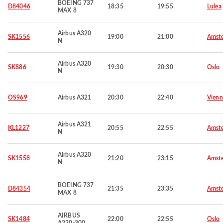
BOEING 737
D84046
18:35
19:55
Lulea
MAX 8
Airbus A320
SK1556
19:00
21:00
Amst
N
Airbus A320
SK886
19:30
20:30
Oslo
N
OS969
Airbus A321
20:30
22:40
Vienn
Airbus A321
KL1227
20:55
22:55
Amst
N
Airbus A320
SK1558
21:20
23:15
Amst
N
BOEING 737
D84354
21:35
23:35
Amst
MAX 8
AIRBUS
SK1484
22:00
22:55
Oslo