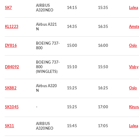
AIRBUS
SK7
14:15
15:35
Lulea
A320NEO
Airbus A321
KL1223
14:35
16:35
Amst
N
BOEING 737-
DY816
15:00
16:00
Oslo
800
BOEING 737-
D84092
800
15:10
15:50
Visby
(WINGLETS)
Airbus A320
SK882
15:25
16:25
Oslo
N
SK1045
-
15:25
17:00
Kirun
AIRBUS
SK11
15:45
17:05
Lulea
A320NEO