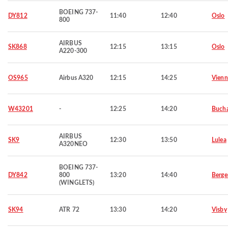
BOEING 737-
DY812
11:40
12:40
Oslo
800
AIRBUS
SK868
12:15
13:15
Oslo
A220-300
OS965
Airbus A320
12:15
14:25
Vienn
W43201
-
12:25
14:20
Bucha
AIRBUS
SK9
12:30
13:50
Lulea
A320NEO
BOEING 737-
DY842
800
13:20
14:40
Berge
(WINGLETS)
SK94
ATR 72
13:30
14:20
Visby