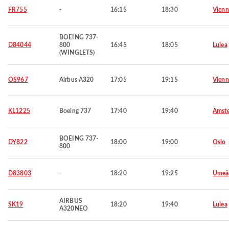
FR755
-
16:15
18:30
Vienn
BOEING 737-
D84044
800
16:45
18:05
Lulea
(WINGLETS)
OS967
Airbus A320
17:05
19:15
Vienn
KL1225
Boeing 737
17:40
19:40
Amst
BOEING 737-
DY822
18:00
19:00
Oslo
800
D83803
-
18:20
19:25
Umeå
AIRBUS
SK19
18:20
19:40
Lulea
A320NEO