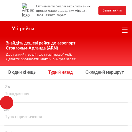
Отримайте безліч ексклюзивних
промо лише в додатку Airpaz .
Завантажити
Завантажте зараз!
Усі рейси
Знайдіть дешеві рейси до аеропорт
Стокгольм-Арланда (ARN)
Доступний переліт до місця вашої мрії.
Давайте бронювати квитки в Airpaz зараз!
В один кінець
Туди й назад
Складний маршрут
Від
Походження
До
Пункт призначення