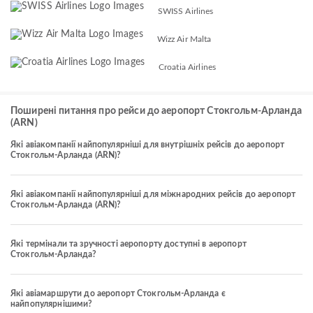
SWISS Airlines
Wizz Air Malta
Croatia Airlines
Поширені питання про рейси до аеропорт Стокгольм-Арланда
(ARN)
Які авіакомпанії найпопулярніші для внутрішніх рейсів до аеропорт
Стокгольм-Арланда (ARN)?
Які авіакомпанії найпопулярніші для міжнародних рейсів до аеропорт
Стокгольм-Арланда (ARN)?
Які термінали та зручності аеропорту доступні в аеропорт
Стокгольм-Арланда?
Які авіамаршрути до аеропорт Стокгольм-Арланда є
найпопулярнішими?