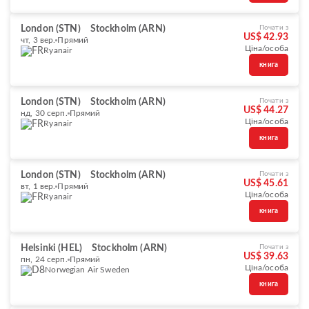
London (STN)
Stockholm (ARN)
Почати з
US$ 42.93
чт, 3 вер.
Прямий
Ціна/особа
Ryanair
книга
London (STN)
Stockholm (ARN)
Почати з
US$ 44.27
нд, 30 серп.
Прямий
Ціна/особа
Ryanair
книга
London (STN)
Stockholm (ARN)
Почати з
US$ 45.61
вт, 1 вер.
Прямий
Ціна/особа
Ryanair
книга
Helsinki (HEL)
Stockholm (ARN)
Почати з
US$ 39.63
пн, 24 серп.
Прямий
Ціна/особа
Norwegian Air Sweden
книга