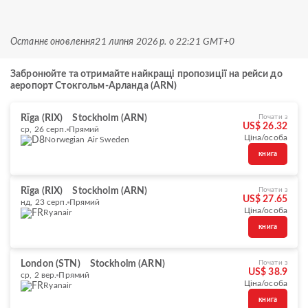
Останнє оновлення
21 липня 2026 р. о 22:21 GMT+0
Забронюйте та отримайте найкращі пропозиції на рейси до
аеропорт Стокгольм-Арланда (ARN)
Rīga (RIX)
Stockholm (ARN)
Почати з
US$ 26.32
ср, 26 серп.
Прямий
Ціна/особа
Norwegian Air Sweden
книга
Rīga (RIX)
Stockholm (ARN)
Почати з
US$ 27.65
нд, 23 серп.
Прямий
Ціна/особа
Ryanair
книга
London (STN)
Stockholm (ARN)
Почати з
US$ 38.9
ср, 2 вер.
Прямий
Ціна/особа
Ryanair
книга