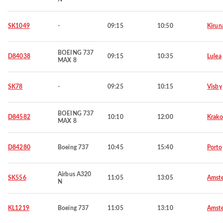
SK1049
-
09:15
10:50
Kirun
BOEING 737
D84038
09:15
10:35
Lulea
MAX 8
SK78
-
09:25
10:15
Visby
BOEING 737
D84582
10:10
12:00
Krak
MAX 8
D84280
Boeing 737
10:45
15:40
Porto
Airbus A320
SK556
11:05
13:05
Amst
N
KL1219
Boeing 737
11:05
13:10
Amst