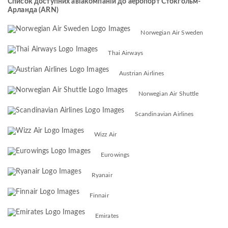
Список доступних авіакомпаній до аеропорт Стокгольм-
Арланда (ARN)
Norwegian Air Sweden
Thai Airways
Austrian Airlines
Norwegian Air Shuttle
Scandinavian Airlines
Wizz Air
Eurowings
Ryanair
Finnair
Emirates