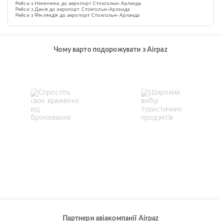
Рейси з Німеччина до аеропорт Стокгольм-Арланда
Рейси з Данія до аеропорт Стокгольм-Арланда
Рейси з Фінляндія до аеропорт Стокгольм-Арланда
Чому варто подорожувати з Airpaz
Партнери авіакомпанії Airpaz