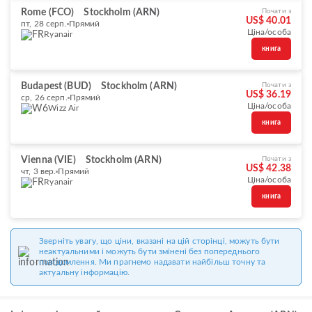
Rome (FCO)
Stockholm (ARN)
Почати з
US$ 40.01
пт, 28 серп.
Прямий
Ціна/особа
Ryanair
книга
Budapest (BUD)
Stockholm (ARN)
Почати з
US$ 36.19
ср, 26 серп.
Прямий
Ціна/особа
Wizz Air
книга
Vienna (VIE)
Stockholm (ARN)
Почати з
US$ 42.38
чт, 3 вер.
Прямий
Ціна/особа
Ryanair
книга
Зверніть увагу, що ціни, вказані на цій сторінці, можуть бути
неактуальними і можуть бути змінені без попереднього
повідомлення. Ми прагнемо надавати найбільш точну та
актуальну інформацію.