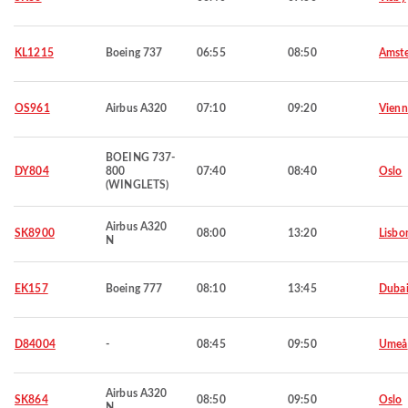
KL1215
Boeing 737
06:55
08:50
Amst
OS961
Airbus A320
07:10
09:20
Vienn
BOEING 737-
DY804
800
07:40
08:40
Oslo
(WINGLETS)
Airbus A320
SK8900
08:00
13:20
Lisbo
N
EK157
Boeing 777
08:10
13:45
Duba
D84004
-
08:45
09:50
Umeå
Airbus A320
SK864
08:50
09:50
Oslo
N