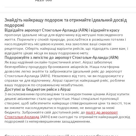
A220-300
Знайдіть найкращу подорож та отримайте ідеальний досвід
подорожі
Відвідайте аеропорт Стокгольм-Арланда (ARN) і відкрийте красу
пропонує ідеальне місце для відпочинку від метушні повсякденного
життя. Пориньте у спокій природи, розслабтеся в розкішних готелях і
насолоджуйтесь місцевою кухнею, яка захоплює ваші смакові
рецептори. Оберіть найкращі варіанти рейсів, що підходять саме вам, і
відвідайте цікаві місця як вашу подорожню мету.
Подорожуйте з легкістю до аеропорт Стокгольм-Арланда (ARN)
Як ваш надійний онлайн-туристичний агент, Airpaz забезпечує
безперебійну процедуру бронювання авіарейсів. Наша платформа
дозволяє легко знайти та забронювати ідеальний рейс до аеропорт
Стокгольм-Арланда (ARN). Незалежно від того, чи ви подорожуєте у
справах чи для відпочинку, Airpaz гарантує найкращий рейс, роблячи
вашу подорож по-справжньому незабутньою.
Доступні за бюджетом рейси з Airpaz
З ексклюзивними пропозиціями та конкурентними цінами Airpaz купити
дешеві авіаквитки стало ще простіше. Наші спеціальні пропозиції
створені, щоб забезпечити найкраще співвідношення ціни та якості, тож
ви зможете насолоджуватися подорожжю, не виходячи за межі
бюджету. Забронюйте свій доступний рейс до
політ до аеропорт
Стокгольм-Арланда
(ARN) вже сьогодні та отримайте найкращий досвід
подорожей із неперевершеними заощадженнями.