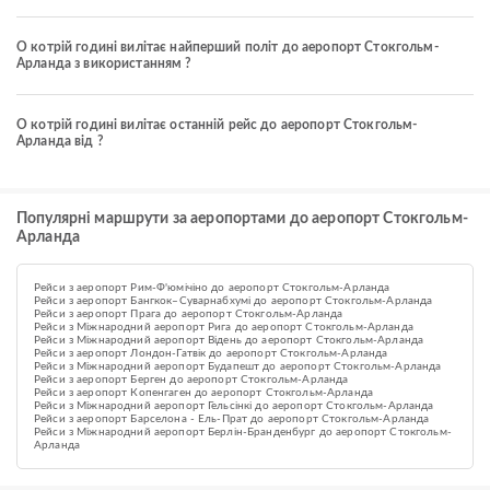
О котрій годині вилітає найперший політ до аеропорт Стокгольм-
Арланда з використанням ?
О котрій годині вилітає останній рейс до аеропорт Стокгольм-
Арланда від ?
Популярні маршрути за аеропортами до аеропорт Стокгольм-
Арланда
Рейси з аеропорт Рим-Ф'юмічіно до аеропорт Стокгольм-Арланда
Рейси з аеропорт Бангкок–Суварнабхумі до аеропорт Стокгольм-Арланда
Рейси з аеропорт Прага до аеропорт Стокгольм-Арланда
Рейси з Міжнародний аеропорт Рига до аеропорт Стокгольм-Арланда
Рейси з Міжнародний аеропорт Відень до аеропорт Стокгольм-Арланда
Рейси з аеропорт Лондон-Гатвік до аеропорт Стокгольм-Арланда
Рейси з Міжнародний аеропорт Будапешт до аеропорт Стокгольм-Арланда
Рейси з аеропорт Берген до аеропорт Стокгольм-Арланда
Рейси з аеропорт Копенгаген до аеропорт Стокгольм-Арланда
Рейси з Міжнародний аеропорт Гельсінкі до аеропорт Стокгольм-Арланда
Рейси з аеропорт Барселона - Ель-Прат до аеропорт Стокгольм-Арланда
Рейси з Міжнародний аеропорт Берлін-Бранденбург до аеропорт Стокгольм-
Арланда