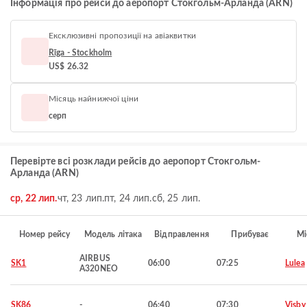
Інформація про рейси до аеропорт Стокгольм-Арланда (ARN)
Ексклюзивні пропозиції на авіаквитки
Rīga - Stockholm
US$ 26.32
Місяць найнижчої ціни
серп
Перевірте всі розклади рейсів до аеропорт Стокгольм-
Арланда (ARN)
ср, 22 лип.
чт, 23 лип.
пт, 24 лип.
сб, 25 лип.
Номер рейсу
Модель літака
Відправлення
Прибуває
Мі
AIRBUS
SK1
06:00
07:25
Lulea
A320NEO
SK86
-
06:40
07:30
Visby