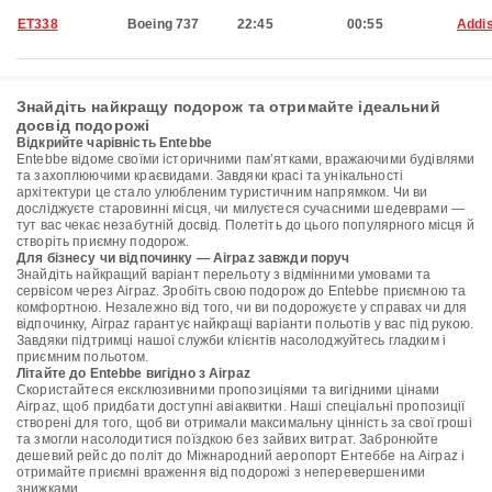
ET338
Boeing 737
22:45
00:55
Addi
Знайдіть найкращу подорож та отримайте ідеальний
досвід подорожі
Відкрийте чарівність Entebbe
Entebbe відоме своїми історичними пам’ятками, вражаючими будівлями
та захоплюючими краєвидами. Завдяки красі та унікальності
архітектури це стало улюбленим туристичним напрямком. Чи ви
досліджуєте старовинні місця, чи милуєтеся сучасними шедеврами —
тут вас чекає незабутній досвід. Полетіть до цього популярного місця й
створіть приємну подорож.
Для бізнесу чи відпочинку — Airpaz завжди поруч
Знайдіть найкращий варіант перельоту з відмінними умовами та
сервісом через Airpaz. Зробіть свою подорож до Entebbe приємною та
комфортною. Незалежно від того, чи ви подорожуєте у справах чи для
відпочинку, Airpaz гарантує найкращі варіанти польотів у вас під рукою.
Завдяки підтримці нашої служби клієнтів насолоджуйтесь гладким і
приємним польотом.
Літайте до Entebbe вигідно з Airpaz
Скористайтеся ексклюзивними пропозиціями та вигідними цінами
Airpaz, щоб придбати доступні авіаквитки. Наші спеціальні пропозиції
створені для того, щоб ви отримали максимальну цінність за свої гроші
та змогли насолодитися поїздкою без зайвих витрат. Забронюйте
дешевий рейс до політ до Міжнародний аеропорт Ентеббе на Airpaz і
отримайте приємні враження від подорожі з неперевершеними
знижками.