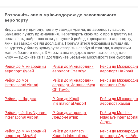
Розпочніть свою мрію-подорож до захоплюючого
аеропорту
Вирушайте у пригоду, про яку завжди мріяли, до аеропорту вашого
бажаного пункту призначення. Перетворіть свою мрію про відпустку на
реальність, забронювавши доступний рейс до прекрасного аеропорту,
який ви завжди хотіли дослідити. Прогуляйтеся яскравими вулицями,
зануртесь у багату культуру та створіть незабутні спогади, відчуваючи
магію обраного місця. З Airpaz ваша подорож починається з одного
кліку — відкрийте світ і досліджуйте безмежні можливості вже сьогодні!
Рейси до Міжнародний
Рейси до Міжнародний
Рейси до Міжнародн
аеропорт Дубай
аеропорт Стамбул
аеропорт Найробі
Рейси до Moi
Рейси до Міжнародний
Рейси до Міжнародн
International Airport
аеропорт Йоганнесбург
аеропорт Ріяд
ОР Тамбо
Рейси до Шарджа
Рейси до Kigali
Рейси до Міжнародн
International Airport
аеропорт Хамад
Рейси до Julius Nyerere
Рейси до аеропорт
Рейси до Melchior
International Airport
Лондон-Гатвік
Ndadaye Internationa
Airport
Рейси до Міжнародний
Рейси до Kenneth
Рейси до Міжнародн
аеропорт Мумбаї
Kaunda International
аеропорт Аддис-Абе