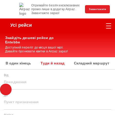
Отримайте безліч ексклюзивних
промо лише в додатку Airpaz .
Завантажити
Завантажте зараз!
Усі рейси
Знайдіть дешеві рейси до
Entebbe
Доступний переліт до місця вашої мрії.
Давайте бронювати квитки в Airpaz зараз!
В один кінець
Туди й назад
Складний маршрут
Від
Походження
До
Пункт призначення