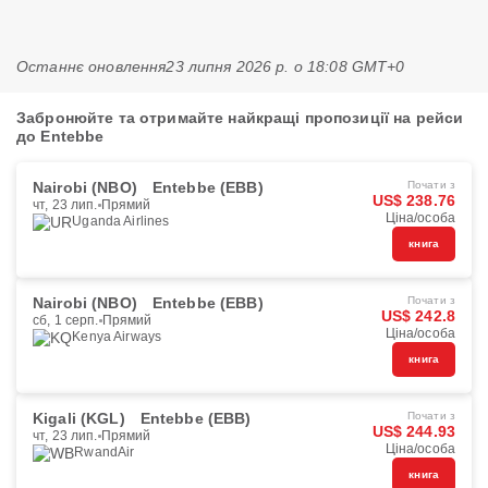
Останнє оновлення
23 липня 2026 р. о 18:08 GMT+0
Забронюйте та отримайте найкращі пропозиції на рейси
до Entebbe
Nairobi (NBO)
Entebbe (EBB)
Почати з
US$ 238.76
чт, 23 лип.
Прямий
Ціна/особа
Uganda Airlines
книга
Nairobi (NBO)
Entebbe (EBB)
Почати з
US$ 242.8
сб, 1 серп.
Прямий
Ціна/особа
Kenya Airways
книга
Kigali (KGL)
Entebbe (EBB)
Почати з
US$ 244.93
чт, 23 лип.
Прямий
Ціна/особа
RwandAir
книга