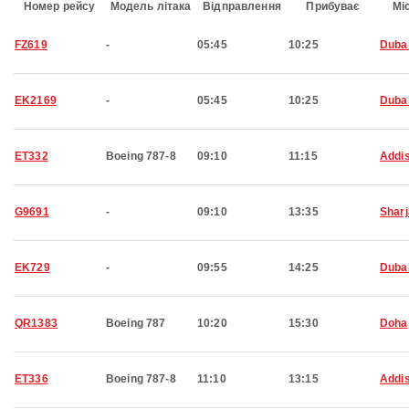
Номер рейсу
Модель літака
Відправлення
Прибуває
Мі
FZ619
-
05:45
10:25
Duba
EK2169
-
05:45
10:25
Duba
ET332
Boeing 787-8
09:10
11:15
Addi
G9691
-
09:10
13:35
Shar
EK729
-
09:55
14:25
Duba
QR1383
Boeing 787
10:20
15:30
Doha
ET336
Boeing 787-8
11:10
13:15
Addi