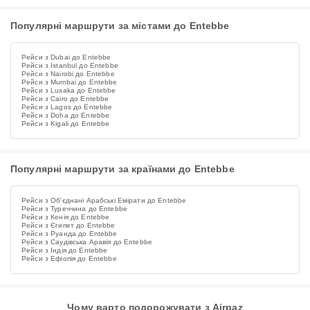
Популярні маршрути за містами до Entebbe
Рейси з Dubai до Entebbe
Рейси з Istanbul до Entebbe
Рейси з Nairobi до Entebbe
Рейси з Mumbai до Entebbe
Рейси з Lusaka до Entebbe
Рейси з Cairo до Entebbe
Рейси з Lagos до Entebbe
Рейси з Doha до Entebbe
Рейси з Kigali до Entebbe
Популярні маршрути за країнами до Entebbe
Рейси з Об'єднані Арабські Емірати до Entebbe
Рейси з Туреччина до Entebbe
Рейси з Кенія до Entebbe
Рейси з Єгипет до Entebbe
Рейси з Руанда до Entebbe
Рейси з Саудівська Аравія до Entebbe
Рейси з Індія до Entebbe
Рейси з Ефіопія до Entebbe
Чому варто подорожувати з Airpaz