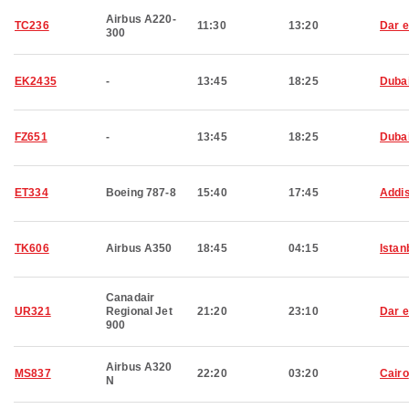
Airbus A220-
TC236
11:30
13:20
Dar 
300
EK2435
-
13:45
18:25
Duba
FZ651
-
13:45
18:25
Duba
ET334
Boeing 787-8
15:40
17:45
Addi
TK606
Airbus A350
18:45
04:15
Istan
Canadair
UR321
Regional Jet
21:20
23:10
Dar 
900
Airbus A320
MS837
22:20
03:20
Cairo
N