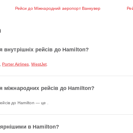
Рейси до Міжнародний аеропорт Ванкувер
Ре
n
я внутрішніх рейсів до Hamilton?
,
Porter Airlines
,
WestJet
.
ля міжнародних рейсів до Hamilton?
ейсів до Hamilton — це .
лярнішими в Hamilton?