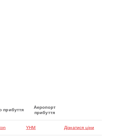
Аеропорт
о прибуття
прибуття
ton
YHM
Дізнатися ціни