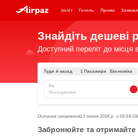
політ
Готель
Промо
Замовл
Знайдіть дешеві 
Доступний переліт до місця в
Туди й назад
1 Пасажири
Економіка
Від
Останнє оновлення
13 липня 2026 р. о 05:59 
Забронюйте та отримайте 