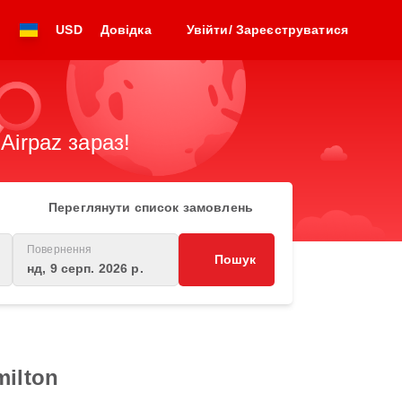
USD
Довідка
Увійти/ Зареєструватися
Airpaz зараз!
Переглянути список замовлень
Повернення
Пошук
нд, 9 серп. 2026 р.
ilton