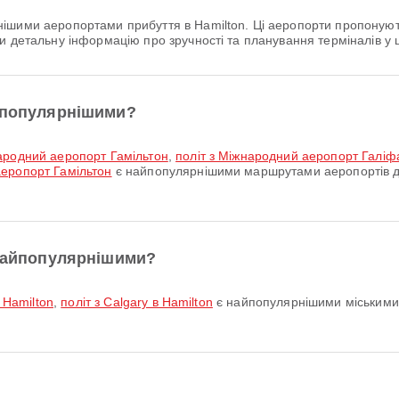
ішими аеропортами прибуття в Hamilton. Ці аеропорти пропонуют
и детальну інформацію про зручності та планування терміналів у 
айпопулярнішими?
народний аеропорт Гамільтон
,
політ з Міжнародний аеропорт Галіф
еропорт Гамільтон
є найпопулярнішими маршрутами аеропортів до
 найпопулярнішими?
 Hamilton
,
політ з Calgary в Hamilton
є найпопулярнішими міськими
?