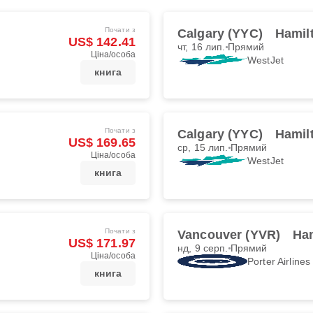
Почати з
Calgary (YYC)
Hamil
US$ 142.41
чт, 16 лип.
Прямий
Ціна/особа
WestJet
книга
Почати з
Calgary (YYC)
Hamil
US$ 169.65
ср, 15 лип.
Прямий
Ціна/особа
WestJet
книга
Почати з
Vancouver (YVR)
Ha
US$ 171.97
нд, 9 серп.
Прямий
Ціна/особа
Porter Airlines
книга