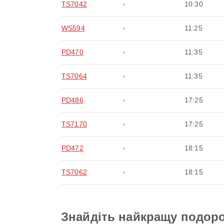
TS7042
-
10:30
WS594
-
11:25
PD470
-
11:35
TS7064
-
11:35
PD486
-
17:25
TS7170
-
17:25
PD472
-
18:15
TS7062
-
18:15
Знайдіть найкращу подоро