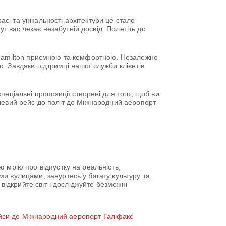
і та унікальності архітектури це стало
 вас чекає незабутній досвід. Полетіть до
о Hamilton приємною та комфортною. Незалежно
ою. Завдяки підтримці нашої служби клієнтів
еціальні пропозиції створені для того, щоб ви
ешевий рейс до політ до Міжнародний аеропорт
 мрію про відпустку на реальність,
и вулицями, зануртесь у багату культуру та
відкрийте світ і досліджуйте безмежні
йси до Міжнародний аеропорт Галіфакс