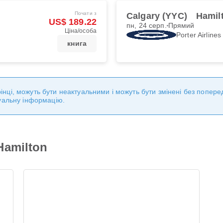
Почати з
Calgary (YYC)
Hamil
US$ 189.22
пн, 24 серп.
Прямий
Ціна/особа
Porter Airlines
книга
торінці, можуть бути неактуальними і можуть бути змінені без попе
уальну інформацію.
Hamilton