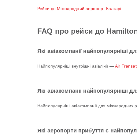
Рейси до Міжнародний аеропорт Калгарі
FAQ про рейси до Hamilto
Які авіакомпанії найпопулярніші дл
Найпопулярніші внутрішні авіалінії —
Air Transat
Які авіакомпанії найпопулярніші д
Найпопулярніші авіакомпанії для міжнародних р
Які аеропорти прибуття є найпопу