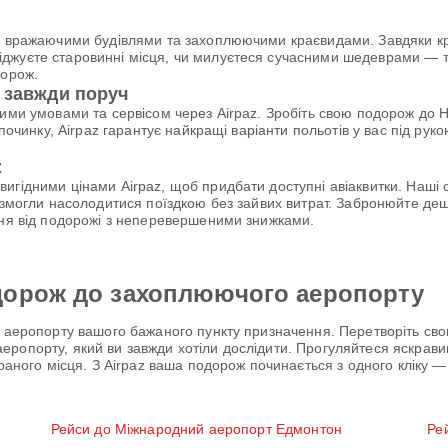
, вражаючими будівлями та захоплюючими краєвидами. Завдяки крас
жуєте старовинні місця, чи милуєтеся сучасними шедеврами — тут
дорож.
z завжди поруч
нними умовами та сервісом через Airpaz. Зробіть свою подорож д
дпочинку, Airpaz гарантує найкращі варіанти польотів у вас під рук
z
гідними цінами Airpaz, щоб придбати доступні авіаквитки. Наші сп
а змогли насолодитися поїздкою без зайвих витрат. Забронюйте д
ння від подорожі з неперевершеними знижками.
дорож до захоплюючого аеропорту
 аеропорту вашого бажаного пункту призначення. Перетворіть свою
ропорту, який ви завжди хотіли дослідити. Прогуляйтеся яскравим
раного місця. З Airpaz ваша подорож починається з одного кліку — 
Рейси до Міжнародний аеропорт Едмонтон
Ре