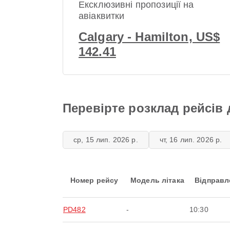
Ексклюзивні пропозиції на
авіаквитки
Calgary - Hamilton, US$
142.41
Перевірте розклад рейсів 
ср, 15 лип. 2026 р.
чт, 16 лип. 2026 р.
Номер рейсу
Модель літака
Відправл
PD482
-
10:30