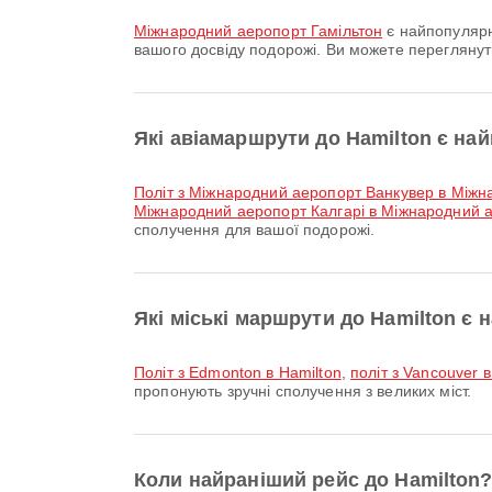
Міжнародний аеропорт Гамільтон
є найпопулярн
вашого досвіду подорожі. Ви можете переглянут
Які авіамаршрути до Hamilton є н
політ з Міжнародний аеропорт Ванкувер в Між
Міжнародний аеропорт Калгарі в Міжнародний а
сполучення для вашої подорожі.
Які міські маршрути до Hamilton є
політ з Edmonton в Hamilton
,
політ з Vancouver в
пропонують зручні сполучення з великих міст.
Коли найраніший рейс до Hamilton