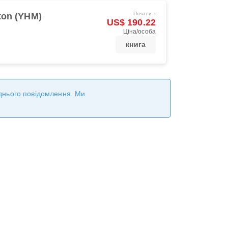
Почати з
ton (YHM)
US$ 190.22
Ціна/особа
книга
реднього повідомлення. Ми