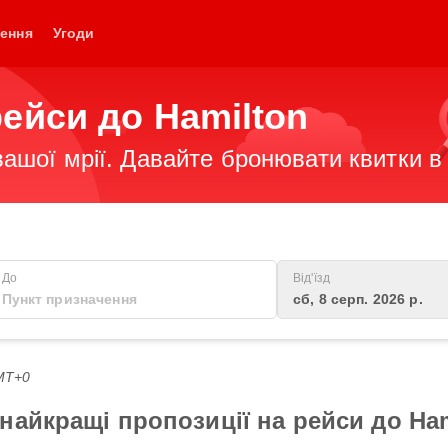
ення
Угоди
рейси до Hamilton
ашої мрії. Давайте бронювати квитки в 
До
Від'їзд
сб, 8 серп. 2026 р.
GMT+0
найкращі пропозиції на рейси до Ham