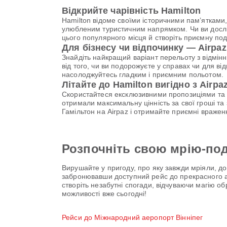
Відкрийте чарівність Hamilton
Hamilton відоме своїми історичними пам’ятками
улюбленим туристичним напрямком. Чи ви дослід
цього популярного місця й створіть приємну по
Для бізнесу чи відпочинку — Airpa
Знайдіть найкращий варіант перельоту з відмі
від того, чи ви подорожуєте у справах чи для ві
насолоджуйтесь гладким і приємним польотом.
Літайте до Hamilton вигідно з Airpa
Скористайтеся ексклюзивними пропозиціями та ви
отримали максимальну цінність за свої гроші т
Гамільтон на Airpaz і отримайте приємні враже
Розпочніть свою мрію-по
Вирушайте у пригоду, про яку завжди мріяли, до
забронювавши доступний рейс до прекрасного ае
створіть незабутні спогади, відчуваючи магію об
можливості вже сьогодні!
Рейси до Міжнародний аеропорт Вінніпег