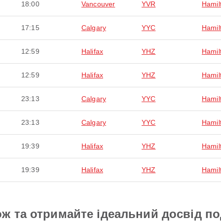
18:00
Vancouver
YVR
Hamil
17:15
Calgary
YYC
Hamil
12:59
Halifax
YHZ
Hamil
12:59
Halifax
YHZ
Hamil
23:13
Calgary
YYC
Hamil
23:13
Calgary
YYC
Hamil
19:39
Halifax
YHZ
Hamil
19:39
Halifax
YHZ
Hamil
ж та отримайте ідеальний досвід п