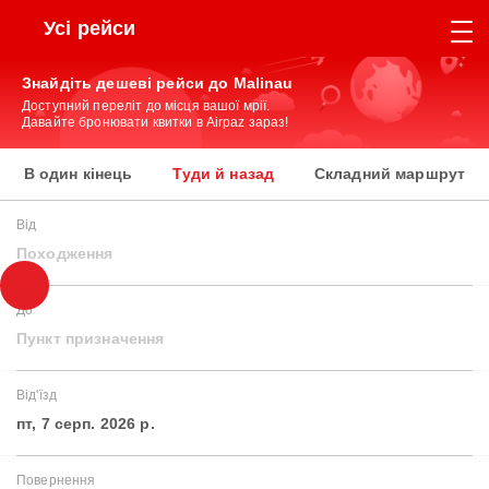
Усі рейси
Знайдіть дешеві рейси до Malinau
Доступний переліт до місця вашої мрії.
Давайте бронювати квитки в Airpaz зараз!
В один кінець
Туди й назад
Складний маршрут
Від
Походження
До
Пункт призначення
Від'їзд
пт, 7 серп. 2026 р.
Повернення