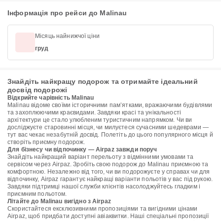
Інформація про рейси до Malinau
Місяць найнижчої ціни
груд
Знайдіть найкращу подорож та отримайте ідеальний
досвід подорожі
Відкрийте чарівність Malinau
Malinau відоме своїми історичними пам’ятками, вражаючими будівлями
та захоплюючими краєвидами. Завдяки красі та унікальності
архітектури це стало улюбленим туристичним напрямком. Чи ви
досліджуєте старовинні місця, чи милуєтеся сучасними шедеврами —
тут вас чекає незабутній досвід. Полетіть до цього популярного місця й
створіть приємну подорож.
Для бізнесу чи відпочинку — Airpaz завжди поруч
Знайдіть найкращий варіант перельоту з відмінними умовами та
сервісом через Airpaz. Зробіть свою подорож до Malinau приємною та
комфортною. Незалежно від того, чи ви подорожуєте у справах чи для
відпочинку, Airpaz гарантує найкращі варіанти польотів у вас під рукою.
Завдяки підтримці нашої служби клієнтів насолоджуйтесь гладким і
приємним польотом.
Літайте до Malinau вигідно з Airpaz
Скористайтеся ексклюзивними пропозиціями та вигідними цінами
Airpaz, щоб придбати доступні авіаквитки. Наші спеціальні пропозиції