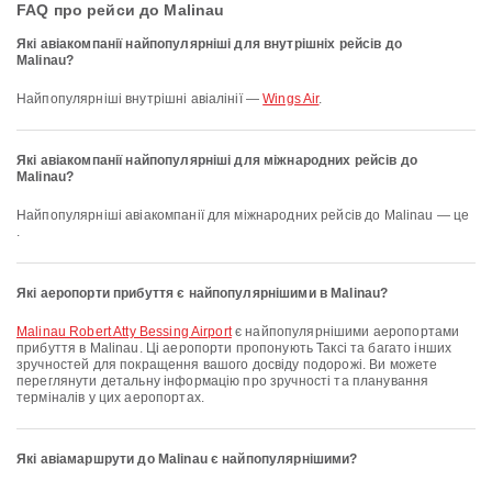
FAQ про рейси до Malinau
Які авіакомпанії найпопулярніші для внутрішніх рейсів до
Malinau?
Найпопулярніші внутрішні авіалінії —
Wings Air
.
Які авіакомпанії найпопулярніші для міжнародних рейсів до
Malinau?
Найпопулярніші авіакомпанії для міжнародних рейсів до Malinau — це
.
Які аеропорти прибуття є найпопулярнішими в Malinau?
Malinau Robert Atty Bessing Airport
є найпопулярнішими аеропортами
прибуття в Malinau. Ці аеропорти пропонують Таксі та багато інших
зручностей для покращення вашого досвіду подорожі. Ви можете
переглянути детальну інформацію про зручності та планування
терміналів у цих аеропортах.
Які авіамаршрути до Malinau є найпопулярнішими?