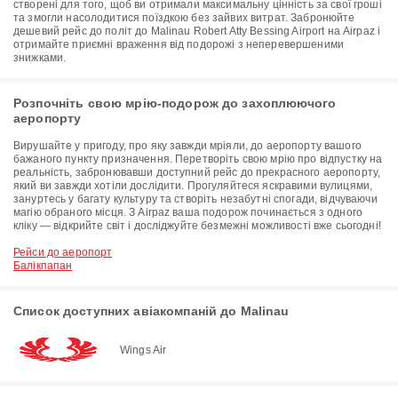
створені для того, щоб ви отримали максимальну цінність за свої гроші
та змогли насолодитися поїздкою без зайвих витрат. Забронюйте
дешевий рейс до політ до Malinau Robert Atty Bessing Airport на Airpaz і
отримайте приємні враження від подорожі з неперевершеними
знижками.
Розпочніть свою мрію-подорож до захоплюючого
аеропорту
Вирушайте у пригоду, про яку завжди мріяли, до аеропорту вашого
бажаного пункту призначення. Перетворіть свою мрію про відпустку на
реальність, забронювавши доступний рейс до прекрасного аеропорту,
який ви завжди хотіли дослідити. Прогуляйтеся яскравими вулицями,
зануртесь у багату культуру та створіть незабутні спогади, відчуваючи
магію обраного місця. З Airpaz ваша подорож починається з одного
кліку — відкрийте світ і досліджуйте безмежні можливості вже сьогодні!
Рейси до аеропорт
Балікпапан
Список доступних авіакомпаній до Malinau
Wings Air