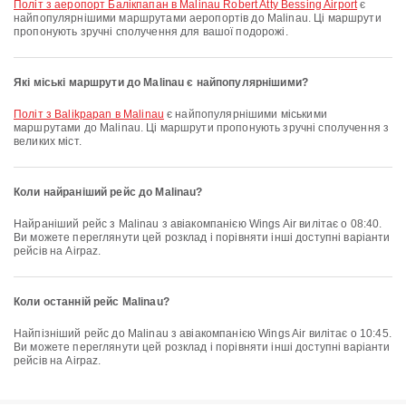
політ з аеропорт Балікпапан в Malinau Robert Atty Bessing Airport
є
найпопулярнішими маршрутами аеропортів до Malinau. Ці маршрути
пропонують зручні сполучення для вашої подорожі.
Які міські маршрути до Malinau є найпопулярнішими?
політ з Balikpapan в Malinau
є найпопулярнішими міськими
маршрутами до Malinau. Ці маршрути пропонують зручні сполучення з
великих міст.
Коли найраніший рейс до Malinau?
Найраніший рейс з Malinau з авіакомпанією Wings Air вилітає о 08:40.
Ви можете переглянути цей розклад і порівняти інші доступні варіанти
рейсів на Airpaz.
Коли останній рейс Malinau?
Найпізніший рейс до Malinau з авіакомпанією Wings Air вилітає о 10:45.
Ви можете переглянути цей розклад і порівняти інші доступні варіанти
рейсів на Airpaz.