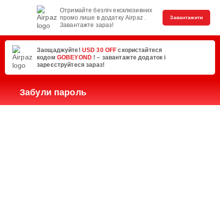
Отримайте безліч ексклюзивних
промо лише в додатку Airpaz .
Завантажити
Завантажте зараз!
Заощаджуйте!
USD 30 OFF
скористайтеся
кодом
GOBEYOND
! – завантажте додаток і
зареєструйтеся зараз!
Забули пароль