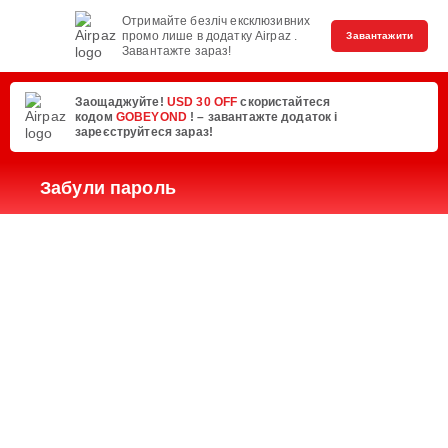
Отримайте безліч ексклюзивних
промо лише в додатку Airpaz .
Завантажити
Завантажте зараз!
Заощаджуйте!
USD 30 OFF
скористайтеся
кодом
GOBEYOND
! – завантажте додаток і
зареєструйтеся зараз!
Забули пароль