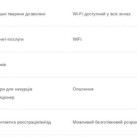
шні тварини дозволені
Wi-Fi доступний у всіх зонах
нет-послуги
WiFi
ків
ри для некурців
Опалення
иціонер
нтактна реєстрація/виїзд
Можливий безготівковий розра