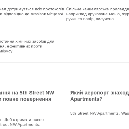
ал дотримується всіх протоколів
Спільне канцелярське приладдя
и відповідно до вказівок місцевої
наприклад друковане меню, жур
ручки та папір, вилучено
стання хімічних засобів для
ня, ефективних проти
вірусу
ння на 5th Street NW
Який аеропорт знаход
ти повне повернення
Apartments?
5th Street NW Apartments, Wa
ія. Щоб отримати повне
Street NW Apartments.