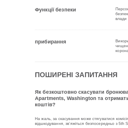
Персон
Функції безпеки
безпек
влади
Викори
прибирання
чищен
корона
ПОШИРЕНІ ЗАПИТАННЯ
Як безкоштовно скасувати бронюва
Apartments, Washington та отрима
коштів?
На жаль, за скасування може стягуватися коміс
відшкодування, зв’яжіться безпосередньо з 5th 