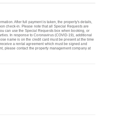
ation. After full payment is taken, the property's details,
upon check-in. Please note that all Special Requests are
. You can use the Special Requests box when booking, or
parties. In response to Coronavirus (COVID-19), additional
hose name is on the credit card must be present at the time
ll receive a rental agreement which must be signed and
ment, please contact the property management company at