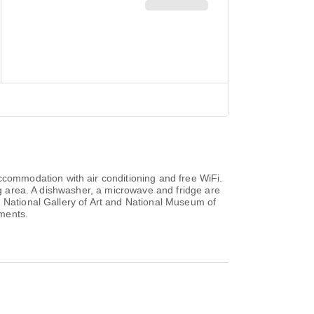
ommodation with air conditioning and free WiFi.
ing area. A dishwasher, a microwave and fridge are
, National Gallery of Art and National Museum of
tments.