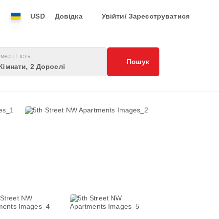
USD
Довідка
Увійти/ Зареєструватися
мер і Гість
Пошук
Кімнати, 2 Дорослі