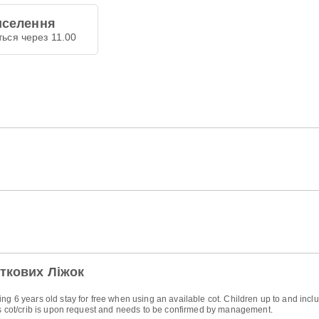
иселення
ться через 11.00
ткових Ліжок
ng 6 years old stay for free when using an available cot. Children up to and inclu
d's cot/crib is upon request and needs to be confirmed by management.