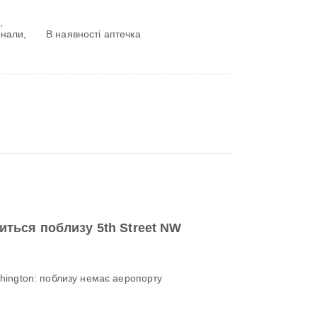
,
нали,
В наявності аптечка
иться поблизу 5th Street NW
shington: поблизу немає аеропорту