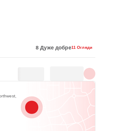
Показати всі фотографії
8 Дуже добре
11 Огляди
orthwest,