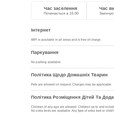
Час заселення
Час в
Починається в 15.00
Закінчує
Інтернет
WiFi is available in all areas and is free of charge.
Паркування
No parking available.
Політика Щодо Домашніх Тварин
Pets are allowed on request. Charges may be applicable.
Політика Розміщення Дітей Та Дода
Children of any age are allowed. Children up to and includi
No extra beds are available. Any type of extra bed or chil