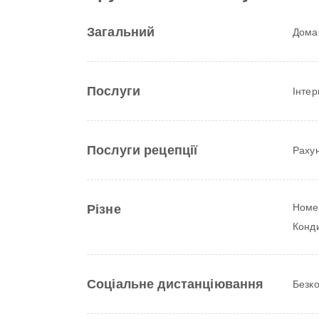
Загальний
Дома
Послуги
Інтер
Послуги рецепції
Рахун
Номе
Різне
Конд
Соціальне дистанціювання
Безко