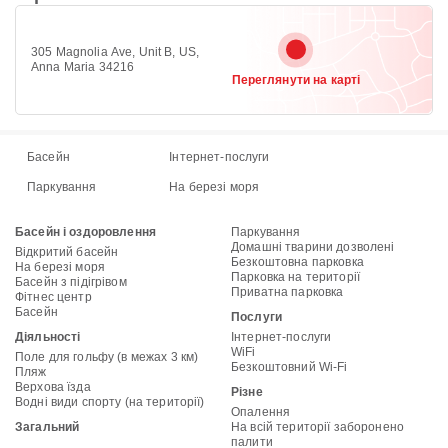
305 Magnolia Ave, Unit B, US,
Anna Maria 34216
Переглянути на карті
Басейн
Інтернет-послуги
Паркування
На березі моря
Басейн і оздоровлення
Паркування
Домашні тварини дозволені
Відкритий басейн
Безкоштовна парковка
На березі моря
Парковка на території
Басейн з підігрівом
Приватна парковка
Фітнес центр
Басейн
Послуги
Діяльності
Інтернет-послуги
WiFi
Поле для гольфу (в межах 3 км)
Безкоштовний Wi-Fi
Пляж
Верхова їзда
Різне
Водні види спорту (на території)
Опалення
Загальний
На всій території заборонено
палити