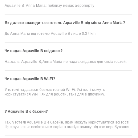
Aquaville B, Anna Maria: поблизу немає аеропорту
Як далеко знаходиться готель Aquaville B від міста Anna Maria?
До Anna Maria від готелю Aquaville B лише 0.37 km
Чи надає Aquaville B сніданок?
На жаль, Aquaville B, Anna Maria не надає сніданок для своїх гостей.
Чи надає Aquaville B Wi-Fi?
У готелі надається безкоштовний Wi-Fi. Усі гості можуть
користуватися Wi-Fi як для роботи, так і для відпочинку.
У Aquaville B є басейн?
Так, у готелі Aquaville B є басейн, яким можуть користуватися всі гості.
Ця зручність є освіжаючим варіантом відпочинку під час перебування.