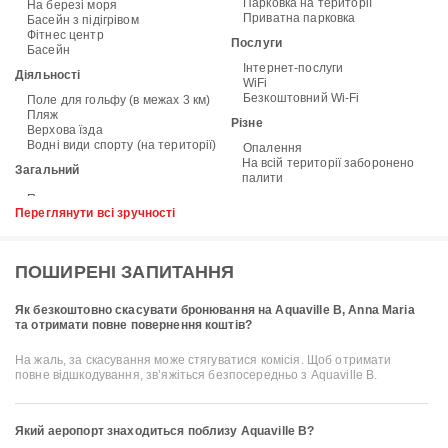
Парковка на території
На березі моря
Приватна парковка
Басейн з підігрівом
Фітнес центр
Послуги
Басейн
Інтернет-послуги
Діяльності
WiFi
Безкоштовний Wi-Fi
Поле для гольфу (в межах 3 км)
Пляж
Різне
Верхова їзда
Водні види спорту (на території)
Опалення
На всій території заборонено
Загальний
палити
Переглянути всі зручності
ПОШИРЕНІ ЗАПИТАННЯ
Як безкоштовно скасувати бронювання на Aquaville B, Anna Maria
та отримати повне повернення коштів?
На жаль, за скасування може стягуватися комісія. Щоб отримати
повне відшкодування, зв’яжіться безпосередньо з Aquaville B.
Який аеропорт знаходиться поблизу Aquaville B?