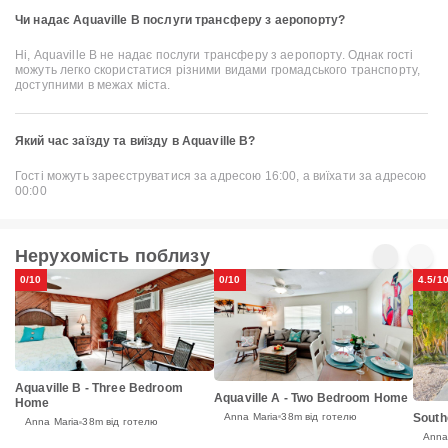
Чи надає Aquaville B послуги трансферу з аеропорту?
Ні, Aquaville B не надає послуги трансферу з аеропорту. Однак гості
можуть легко скористатися різними видами громадського транспорту,
доступними в межах міста.
Який час заїзду та виїзду в Aquaville B?
Гості можуть зареєструватися за адресою 16:00, а виїхати за адресою
00:00
Нерухомість поблизу
0/10
0/10
4.5/1
Aquaville B - Three Bedroom
Aquaville A - Two Bedroom Home
Home
Anna Maria
38m від готелю
South
Anna Maria
38m від готелю
Anna