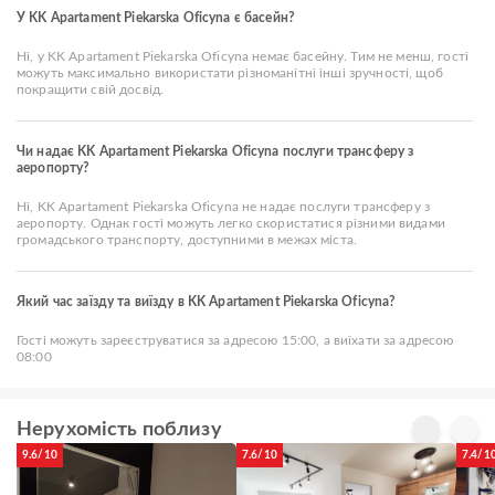
У KK Apartament Piekarska Oficyna є басейн?
Ні, у KK Apartament Piekarska Oficyna немає басейну. Тим не менш, гості
можуть максимально використати різноманітні інші зручності, щоб
покращити свій досвід.
Чи надає KK Apartament Piekarska Oficyna послуги трансферу з
аеропорту?
Ні, KK Apartament Piekarska Oficyna не надає послуги трансферу з
аеропорту. Однак гості можуть легко скористатися різними видами
громадського транспорту, доступними в межах міста.
Який час заїзду та виїзду в KK Apartament Piekarska Oficyna?
Гості можуть зареєструватися за адресою 15:00, а виїхати за адресою
08:00
Нерухомість поблизу
9.6/10
7.6/10
7.4/1