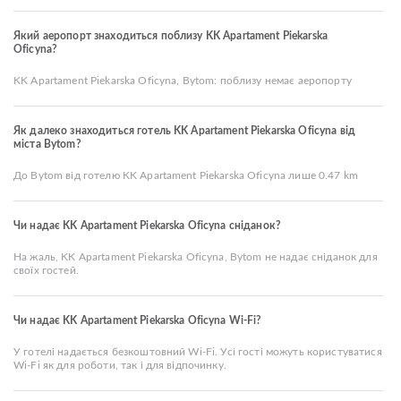
Який аеропорт знаходиться поблизу KK Apartament Piekarska
Oficyna?
KK Apartament Piekarska Oficyna, Bytom: поблизу немає аеропорту
Як далеко знаходиться готель KK Apartament Piekarska Oficyna від
міста Bytom?
До Bytom від готелю KK Apartament Piekarska Oficyna лише 0.47 km
Чи надає KK Apartament Piekarska Oficyna сніданок?
На жаль, KK Apartament Piekarska Oficyna, Bytom не надає сніданок для
своїх гостей.
Чи надає KK Apartament Piekarska Oficyna Wi-Fi?
У готелі надається безкоштовний Wi-Fi. Усі гості можуть користуватися
Wi-Fi як для роботи, так і для відпочинку.