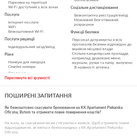
Вогнегасники
Парковка на території
Wi-Fi доступний у всіх зонах
Соціальне дистанціювання
Послуги
Безконтактна реєстрація/виїзд
Можливий безготівковий
Інтернет-послуги
розрахунок
WiFi
Безкоштовний Wi-Fi
Функції безпеки
Послуги рецепції
Персонал дотримується всіх
протоколів безпеки відповідно до
Індивідуальний заїзд/виїзд
вказівок місцевої влади
Спільне канцелярське приладдя,
Різне
наприклад друковане меню,
Номери для некурців
журнали, ручки та папір, вилучено
Сімейні номери
В наявності аптечка
Переглянути всі зручності
ПОШИРЕНІ ЗАПИТАННЯ
Як безкоштовно скасувати бронювання на KK Apartament Piekarska
Oficyna, Bytom та отримати повне повернення коштів?
На жаль, за скасування може стягуватися комісія. Щоб отримати повне
відшкодування, зв’яжіться безпосередньо з KK Apartament Piekarska
Oficyna.