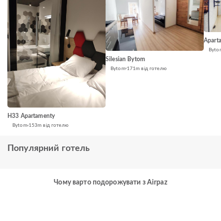
Apart
Byto
Silesian Bytom
Bytom
171m від готелю
H33 Apartamenty
Bytom
153m від готелю
Популярний готель
Чому варто подорожувати з Airpaz