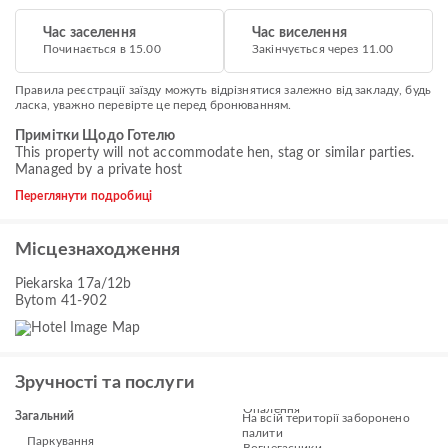
Час заселення
Час виселення
Починається в 15.00
Закінчується через 11.00
Правила реєстрації заїзду можуть відрізнятися залежно від закладу, будь
ласка, уважно перевірте це перед бронюванням.
Примітки Щодо Готелю
This property will not accommodate hen, stag or similar parties.
Managed by a private host
Переглянути подробиці
Місцезнаходження
Piekarska 17a/12b
Bytom 41-902
Зручності та послуги
Опалення
Загальний
На всій території заборонено
палити
Паркування