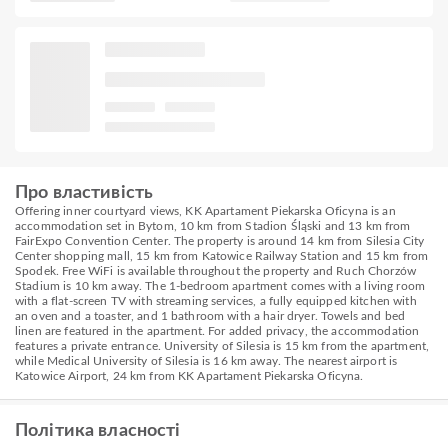
Про властивість
Offering inner courtyard views, KK Apartament Piekarska Oficyna is an
accommodation set in Bytom, 10 km from Stadion Śląski and 13 km from
FairExpo Convention Center. The property is around 14 km from Silesia City
Center shopping mall, 15 km from Katowice Railway Station and 15 km from
Spodek. Free WiFi is available throughout the property and Ruch Chorzów
Stadium is 10 km away. The 1-bedroom apartment comes with a living room
with a flat-screen TV with streaming services, a fully equipped kitchen with
an oven and a toaster, and 1 bathroom with a hair dryer. Towels and bed
linen are featured in the apartment. For added privacy, the accommodation
features a private entrance. University of Silesia is 15 km from the apartment,
while Medical University of Silesia is 16 km away. The nearest airport is
Katowice Airport, 24 km from KK Apartament Piekarska Oficyna.
Політика власності