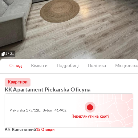
1 / 21
Огляд
Кімнати
Подробиці
Політика
Місцезнах
Квартири
KK Apartament Piekarska Oficyna
Piekarska 17a/12b, Bytom 41-902
Переглянути на карті
9.5 Винятковий
15 Огляди