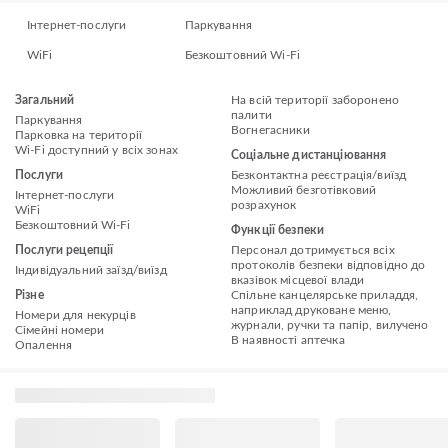
Інтернет-послуги
Паркування
WiFi
Безкоштовний Wi-Fi
Загальний
На всій території заборонено
палити
Паркування
Вогнегасники
Парковка на території
Wi-Fi доступний у всіх зонах
Соціальне дистанціювання
Послуги
Безконтактна реєстрація/виїзд
Можливий безготівковий
Інтернет-послуги
розрахунок
WiFi
Безкоштовний Wi-Fi
Функції безпеки
Послуги рецепції
Персонал дотримується всіх
протоколів безпеки відповідно до
Індивідуальний заїзд/виїзд
вказівок місцевої влади
Різне
Спільне канцелярське приладдя,
наприклад друковане меню,
Номери для некурців
журнали, ручки та папір, вилучено
Сімейні номери
В наявності аптечка
Опалення