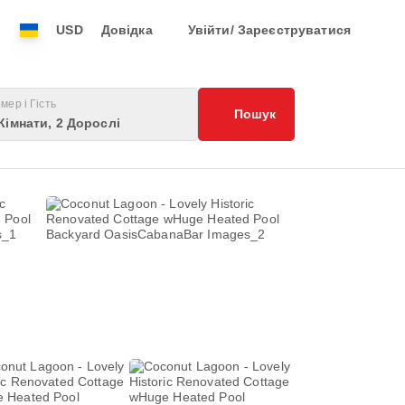
USD
Довідка
Увійти/ Зареєструватися
мер і Гість
Пошук
Кімнати, 2 Дорослі