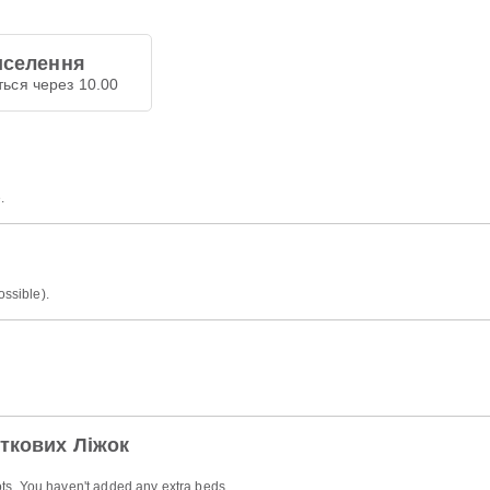
иселення
ться через 10.00
.
ossible).
ткових Ліжок
ts. You haven't added any extra beds.