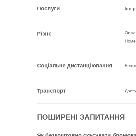
Послуги
Інтер
Опал
Різне
Номе
Соціальне дистанціювання
Безко
Транспорт
Дост
ПОШИРЕНІ ЗАПИТАННЯ
Як безкоштовно скасувати бронюва