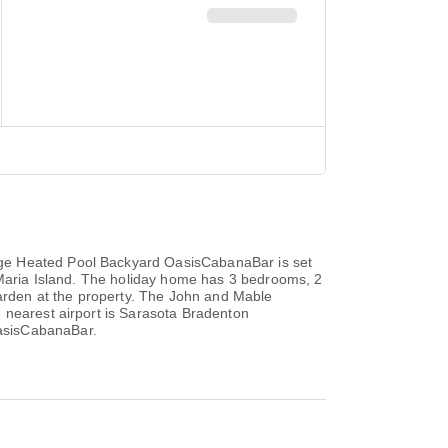
uge Heated Pool Backyard OasisCabanaBar is set
a Maria Island. The holiday home has 3 bedrooms, 2
garden at the property. The John and Mable
 nearest airport is Sarasota Bradenton
OasisCabanaBar.