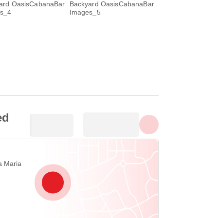
Показати всі фотографії
ed
a Maria