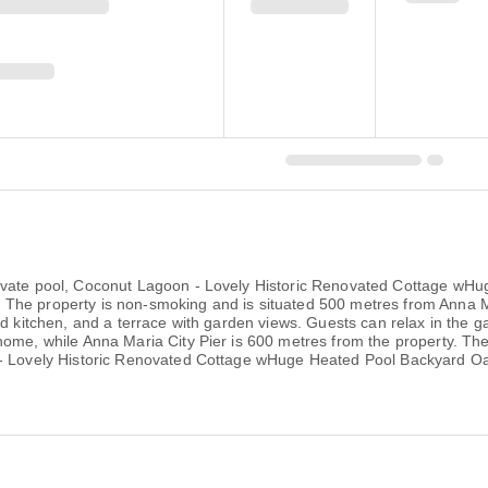
rivate pool, Coconut Lagoon - Lovely Historic Renovated Cottage wH
ests. The property is non-smoking and is situated 500 metres from Ann
ed kitchen, and a terrace with garden views. Guests can relax in the 
home, while Anna Maria City Pier is 600 metres from the property. The
n - Lovely Historic Renovated Cottage wHuge Heated Pool Backyard 