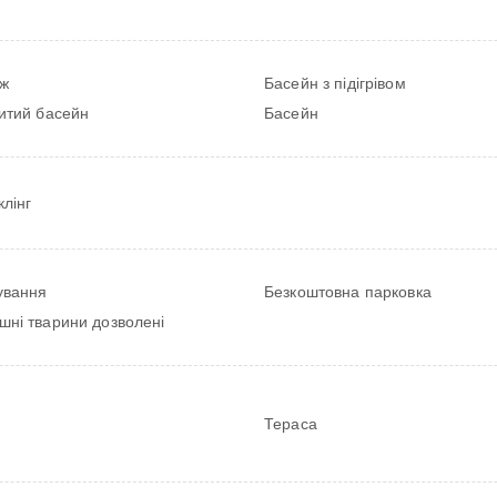
ж
Басейн з підігрівом
итий басейн
Басейн
лінг
ування
Безкоштовна парковка
шні тварини дозволені
Тераса