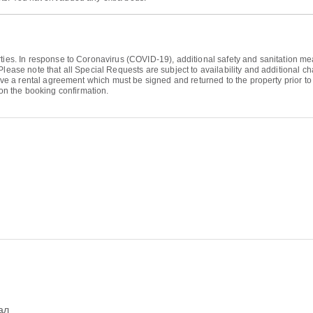
ties. In response to Coronavirus (COVID-19), additional safety and sanitation meas
Please note that all Special Requests are subject to availability and additional 
eive a rental agreement which must be signed and returned to the property prior to 
n the booking confirmation.
ал