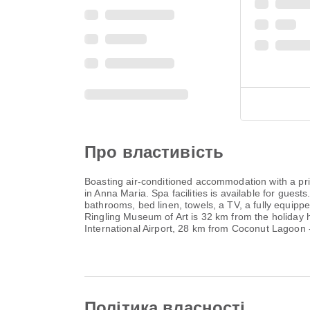
Про властивість
Boasting air-conditioned accommodation with a p
in Anna Maria. Spa facilities is available for gu
bathrooms, bed linen, towels, a TV, a fully equipp
Ringling Museum of Art is 32 km from the holiday 
International Airport, 28 km from Coconut Lagoo
Політика власності