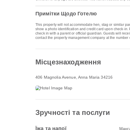
Примітки Щодо Готелю
This property will not accommodate hen, stag or similar par
show a photo identification and credit card upon check-in. 
check in with a parent or official guardian. Guests will rec
contact the property management company at the number o
Місцезнаходження
406 Magnolia Avenue
, Anna Maria 34216
Зручності та послуги
Їжа та напої
Манг