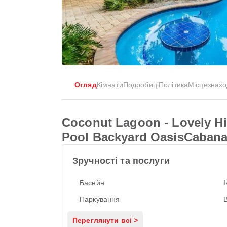
Огляд
Кімнати
Подробиці
Політика
Місцезнах
Coconut Lagoon - Lovely H
Pool Backyard OasisCaban
Зручності та послуги
Басейн
Паркування
Переглянути всі >