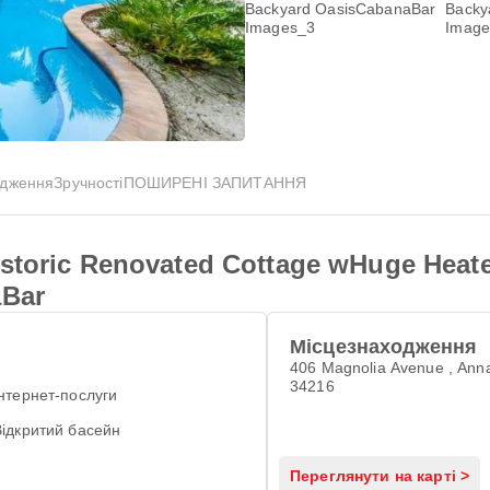
одження
Зручності
ПОШИРЕНІ ЗАПИТАННЯ
istoric Renovated Cottage wHuge Heat
aBar
Місцезнаходження
406 Magnolia Avenue , Ann
34216
Інтернет-послуги
Відкритий басейн
Переглянути на карті >