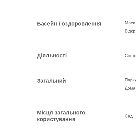
Маса
Басейн і оздоровлення
Відкр
Діяльності
Снорк
Парк
Загальний
Дома
Місця загального
Сад
користування