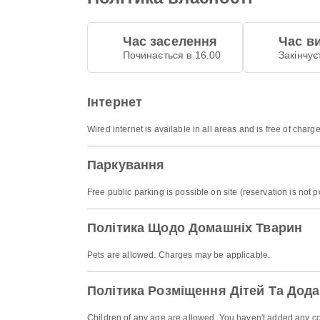
Час заселення
Час в
Починається в 16.00
Закінчує
Інтернет
Wired internet is available in all areas and is free of charge
Паркування
Free public parking is possible on site (reservation is not p
Політика Щодо Домашніх Тварин
Pets are allowed. Charges may be applicable.
Політика Розміщення Дітей Та Дода
Children of any age are allowed. You haven't added any co