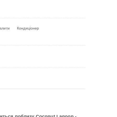
палити
Кондиціонер
иться поблизу Coconut Lagoon -