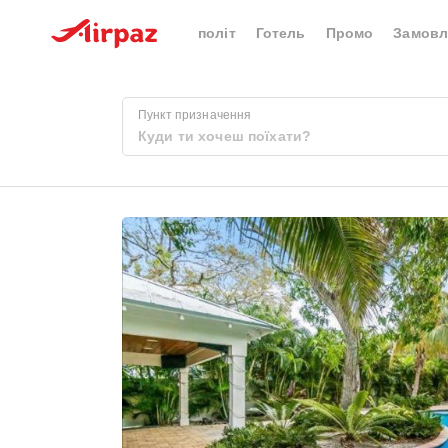
політ
Готель
Промо
Замовл
Пункт призначення