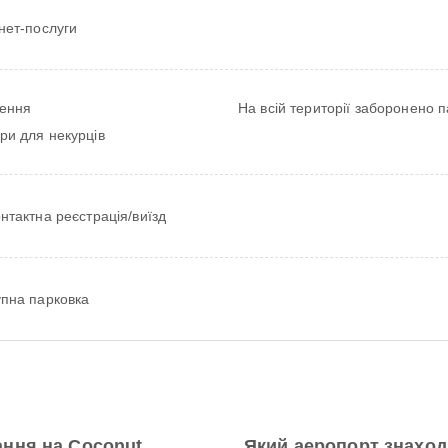
нет-послуги
ення
На всій території заборонено 
ри для некурців
нтактна реєстрація/виїзд
упна парковка
ння на Coconut
Який аеропорт знаход