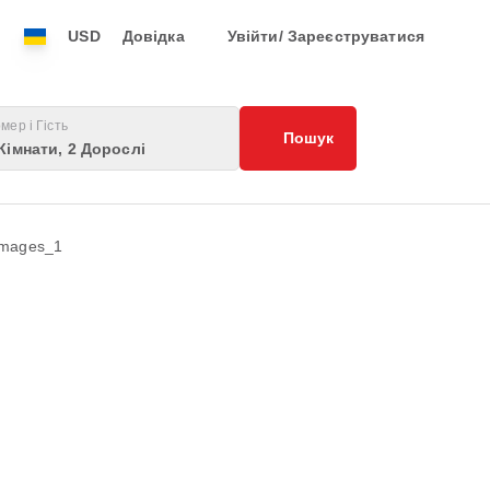
USD
Довідка
Увійти/ Зареєструватися
мер і Гість
Пошук
Кімнати, 2 Дорослі