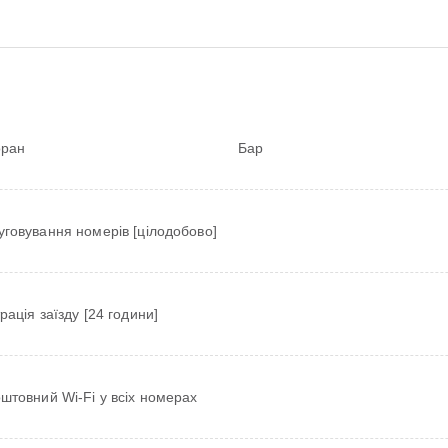
оран
Бар
говування номерів [цілодобово]
рація заїзду [24 години]
штовний Wi-Fi у всіх номерах