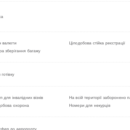
са
н валюти
Цілодобова стійка реєстрації
а зберігання багажу
 готівку
п для інвалідних візків
На всій території заборонено 
добова охорона
Номери для некурців
сфер до аеропорту