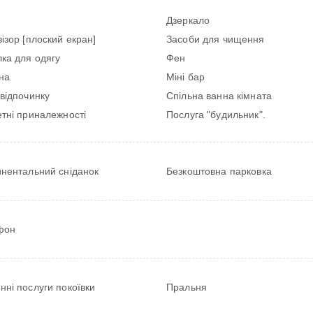
н
Дзеркало
ізор [плоский екран]
Засоби для чищення
ка для одягу
Фен
на
Міні бар
відпочинку
Спільна ванна кімната
тні приналежності
Послуга "будильник".
инентальний сніданок
Безкоштовна парковка
фон
ні послуги покоївки
Пральня