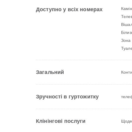
Камі
Доступно у всіх номерах
Телев
Вішал
Білиз
Зона 
Туале
Загальний
Конт
Зручності в гуртожитку
теле
Клінінгові послуги
Щоден