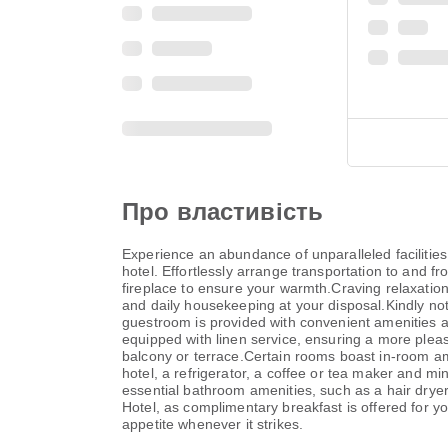
Про властивість
Experience an abundance of unparalleled faciliti
hotel. Effortlessly arrange transportation to and fr
fireplace to ensure your warmth.Craving relaxatio
and daily housekeeping at your disposal.Kindly note
guestroom is provided with convenient amenities an
equipped with linen service, ensuring a more ple
balcony or terrace.Certain rooms boast in-room am
hotel, a refrigerator, a coffee or tea maker and m
essential bathroom amenities, such as a hair dryer
Hotel, as complimentary breakfast is offered for yo
appetite whenever it strikes.