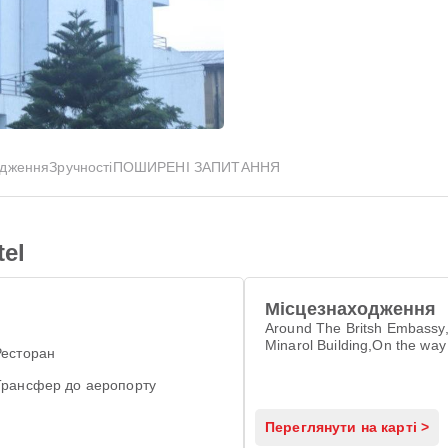
Показати всі фотографії
одження
Зручності
ПОШИРЕНІ ЗАПИТАННЯ
el
Місцезнаходження
Around The Britsh Embassy, 
Minarol Building,On the way
Ресторан
Meganagna, Piazza +251
Трансфер до аеропорту
Переглянути на карті >