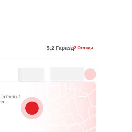
5.2 Гаразд
2 Огляди
In front of
 to