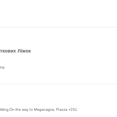
ткових Ліжок
ding
uilding,On the way to Meganagna
, Piazza +251