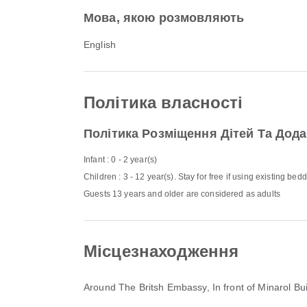
Мова, якою розмовляють
English
Політика власності
Політика Розміщення Дітей Та Дода
Infant : 0 - 2 year(s)
Children : 3 - 12 year(s). Stay for free if using existing bed
Guests 13 years and older are considered as adults
Місцезнаходження
Around The Britsh Embassy, In front of Minarol B