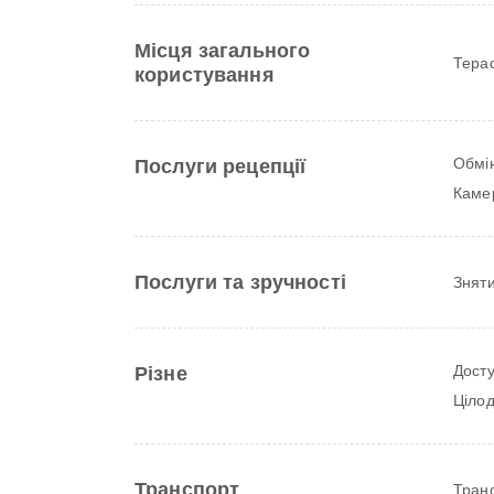
Місця загального
Тера
користування
Обмі
Послуги рецепції
Камер
Послуги та зручності
Зняти
Досту
Різне
Ціло
Транспорт
Тран