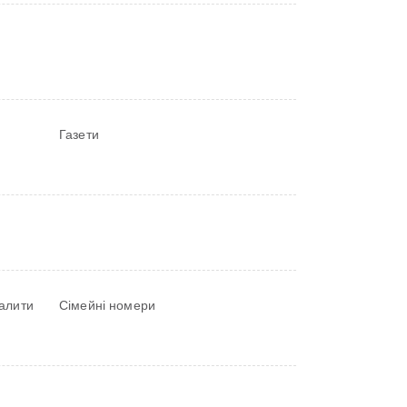
Газети
палити
Сімейні номери