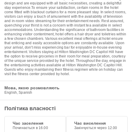
design and are equipped with all basic necessities, creating a delightful
stay experience.To ensure your satisfaction, certain rooms in the hotel
come fitted with blackout curtains for a more pleasant stay. In select rooms,
visitors can enjoy a touch of amusement with the availability of television
and in-room video streaming for their entertainment needs. Rest assured,
quenching your thirst is not a concern with instant tea available in select
accommodations. Understanding the significance of bathroom facilities in
enhancing visitor contentment, hotel offers a hair dryer and toiletries within
a few chosen chambers. Various excellent meal offerings at hotel ensure
that enticing and easily accessible options are constantly available. Upon
your arrival, don't miss experiencing bar for enjoyable in-house evening
entertainment. Visitors staying at Hilton Washington DC Capitol Hill have
the option to receive groceries in their room for meal preparation, courtesy
of the unique service provided by the hotel. Throughout the day, engage in
the entertaining activities available at Hilton Washington DC Capitol Hill.
Guests who enjoy maintaining their fitness regimen while on holiday can
visit the fitness center provided by hotel.
Мова, якою розмовляють
English, Spanish
Політика власності
Час заселення
Час виселення
Починається в 16.00
Закінчується через 12.00