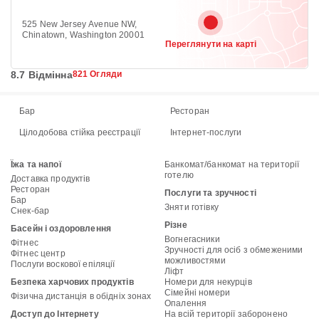
525 New Jersey Avenue NW,
Chinatown, Washington 20001
Переглянути на карті
8.7 Відмінна
821 Огляди
Бар
Ресторан
Цілодобова стійка реєстрації
Інтернет-послуги
Їжа та напої
Банкомат/банкомат на території
готелю
Доставка продуктів
Ресторан
Послуги та зручності
Бар
Зняти готівку
Снек-бар
Різне
Басейн і оздоровлення
Вогнегасники
Фітнес
Зручності для осіб з обмеженими
Фітнес центр
можливостями
Послуги воскової епіляції
Ліфт
Безпека харчових продуктів
Номери для некурців
Сімейні номери
Фізична дистанція в обідніх зонах
Опалення
Доступ до Інтернету
На всій території заборонено