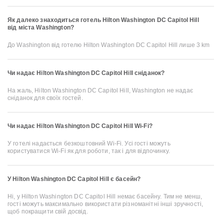
Як далеко знаходиться готель Hilton Washington DC Capitol Hill
від міста Washington?
До Washington від готелю Hilton Washington DC Capitol Hill лише 3 km
Чи надає Hilton Washington DC Capitol Hill сніданок?
На жаль, Hilton Washington DC Capitol Hill, Washington не надає
сніданок для своїх гостей.
Чи надає Hilton Washington DC Capitol Hill Wi-Fi?
У готелі надається безкоштовний Wi-Fi. Усі гості можуть
користуватися Wi-Fi як для роботи, так і для відпочинку.
У Hilton Washington DC Capitol Hill є басейн?
Ні, у Hilton Washington DC Capitol Hill немає басейну. Тим не менш,
гості можуть максимально використати різноманітні інші зручності,
щоб покращити свій досвід.