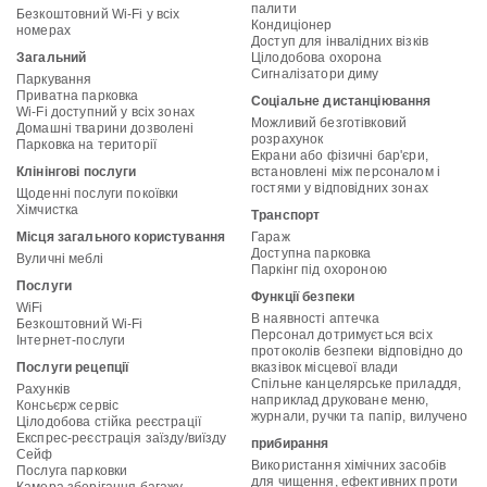
палити
Безкоштовний Wi-Fi у всіх
Кондиціонер
номерах
Доступ для інвалідних візків
Загальний
Цілодобова охорона
Сигналізатори диму
Паркування
Приватна парковка
Соціальне дистанціювання
Wi-Fi доступний у всіх зонах
Можливий безготівковий
Домашні тварини дозволені
розрахунок
Парковка на території
Екрани або фізичні бар'єри,
Клінінгові послуги
встановлені між персоналом і
гостями у відповідних зонах
Щоденні послуги покоївки
Хімчистка
Транспорт
Місця загального користування
Гараж
Доступна парковка
Вуличні меблі
Паркінг під охороною
Послуги
Функції безпеки
WiFi
В наявності аптечка
Безкоштовний Wi-Fi
Персонал дотримується всіх
Інтернет-послуги
протоколів безпеки відповідно до
Послуги рецепції
вказівок місцевої влади
Спільне канцелярське приладдя,
Рахунків
наприклад друковане меню,
Консьєрж сервіс
журнали, ручки та папір, вилучено
Цілодобова стійка реєстрації
Експрес-реєстрація заїзду/виїзду
прибирання
Сейф
Використання хімічних засобів
Послуга парковки
для чищення, ефективних проти
Камера зберігання багажу