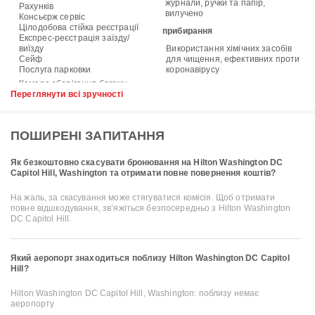
журнали, ручки та папір,
Рахунків
вилучено
Консьєрж сервіс
Цілодобова стійка реєстрації
прибирання
Експрес-реєстрація заїзду/
виїзду
Використання хімічних засобів
Сейф
для чищення, ефективних проти
Послуга парковки
коронавірусу
Переглянути всі зручності
ПОШИРЕНІ ЗАПИТАННЯ
Як безкоштовно скасувати бронювання на Hilton Washington DC
Capitol Hill, Washington та отримати повне повернення коштів?
На жаль, за скасування може стягуватися комісія. Щоб отримати
повне відшкодування, зв’яжіться безпосередньо з Hilton Washington
DC Capitol Hill.
Який аеропорт знаходиться поблизу Hilton Washington DC Capitol
Hill?
Hilton Washington DC Capitol Hill, Washington: поблизу немає
аеропорту