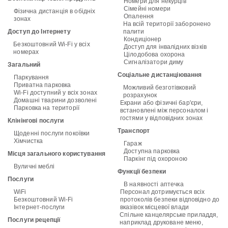
Номери для некурців
Сімейні номери
Фізична дистанція в обідніх
Опалення
зонах
На всій території заборонено
Доступ до Інтернету
палити
Кондиціонер
Безкоштовний Wi-Fi у всіх
Доступ для інвалідних візків
номерах
Цілодобова охорона
Сигналізатори диму
Загальний
Соціальне дистанціювання
Паркування
Приватна парковка
Можливий безготівковий
Wi-Fi доступний у всіх зонах
розрахунок
Домашні тварини дозволені
Екрани або фізичні бар'єри,
Парковка на території
встановлені між персоналом і
гостями у відповідних зонах
Клінінгові послуги
Транспорт
Щоденні послуги покоївки
Хімчистка
Гараж
Доступна парковка
Місця загального користування
Паркінг під охороною
Вуличні меблі
Функції безпеки
Послуги
В наявності аптечка
WiFi
Персонал дотримується всіх
Безкоштовний Wi-Fi
протоколів безпеки відповідно до
Інтернет-послуги
вказівок місцевої влади
Спільне канцелярське приладдя,
Послуги рецепції
наприклад друковане меню,