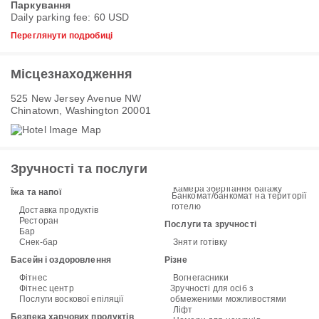
Паркування
Daily parking fee: 60 USD
Переглянути подробиці
Місцезнаходження
525 New Jersey Avenue NW
Chinatown, Washington 20001
Зручності та послуги
Камера зберігання багажу
Їжа та напої
Банкомат/банкомат на території
готелю
Доставка продуктів
Ресторан
Послуги та зручності
Бар
Снек-бар
Зняти готівку
Басейн і оздоровлення
Різне
Фітнес
Вогнегасники
Фітнес центр
Зручності для осіб з
Послуги воскової епіляції
обмеженими можливостями
Ліфт
Безпека харчових продуктів