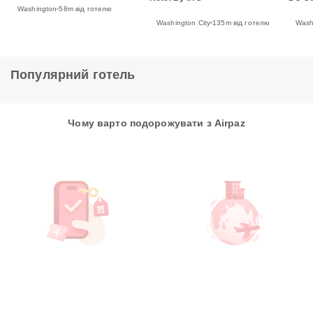
Washington
58m від готелю
Washington City
135m від готелю
Wash
Популярний готель
Чому варто подорожувати з Airpaz