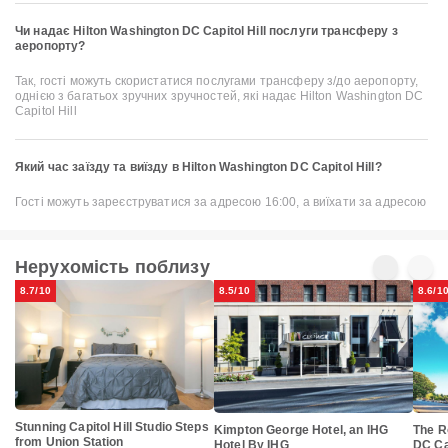
Чи надає Hilton Washington DC Capitol Hill послуги трансферу з
аеропорту?
Так, гості можуть скористатися послугами трансферу з/до аеропорту,
однією з багатьох зручних зручностей, які надає Hilton Washington DC
Capitol Hill
Який час заїзду та виїзду в Hilton Washington DC Capitol Hill?
Гості можуть зареєструватися за адресою 16:00, а виїхати за адресою
Нерухомість поблизу
8.7/10
8.5/10
8.6/1
Stunning Capitol Hill Studio Steps
Kimpton George Hotel, an IHG
The R
from Union Station
Hotel By IHG
DC Cap