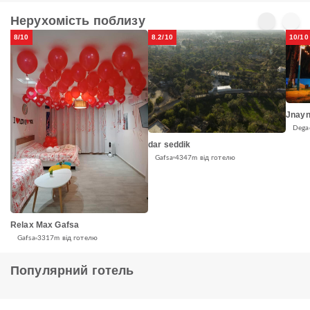
Нерухомість поблизу
8/10
8.2/10
10/10
Jnayn
Dega
dar seddik
Gafsa
4347m від готелю
Relax Max Gafsa
Gafsa
3317m від готелю
Популярний готель