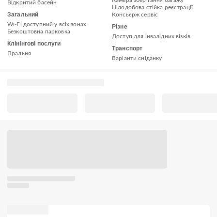
Відкритий басейн
Цілодобова стійка реєстрації
Загальний
Консьєрж сервіс
Wi-Fi доступний у всіх зонах
Різне
Безкоштовна парковка
Доступ для інвалідних візків
Клінінгові послуги
Транспорт
Пральня
Варіанти сніданку