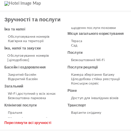
Зручності та послуги
Щоденні послуги покоївки
Їжа та напої
Місця загального користування
Обслуговування номерів
Кав'ярня на території
Тераса
Сад
Їжа, напої та закуски
Послуги
Обслуговування номерів
[цілодобово]
Безкоштовний Wi-Fi
Басейн і оздоровлення
Послуги рецепції
Закритий басейн
Камера зберігання багажу
Відкритий басейн
Цілодобова стійка реєстрації
Консьєрж сервіс
Загальний
Різне
Wi-Fi доступний у всіх зонах
Безкоштовна парковка
Доступ для інвалідних візків
Клінінгові послуги
Транспорт
Пральня
Варіанти сніданку
Переглянути всі зручності