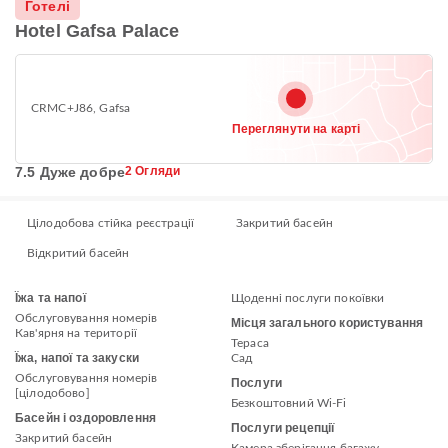
Готелі
Hotel Gafsa Palace
CRMC+J86, Gafsa
Переглянути на карті
7.5 Дуже добре
2 Огляди
Цілодобова стійка реєстрації
Закритий басейн
Відкритий басейн
Їжа та напої
Щоденні послуги покоївки
Обслуговування номерів
Місця загального користування
Кав'ярня на території
Тераса
Їжа, напої та закуски
Сад
Обслуговування номерів
Послуги
[цілодобово]
Безкоштовний Wi-Fi
Басейн і оздоровлення
Послуги рецепції
Закритий басейн
Камера зберігання багажу