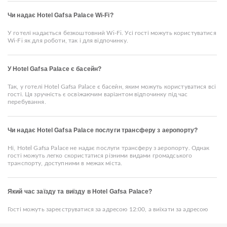
Чи надає Hotel Gafsa Palace Wi-Fi?
У готелі надається безкоштовний Wi-Fi. Усі гості можуть користуватися
Wi-Fi як для роботи, так і для відпочинку.
У Hotel Gafsa Palace є басейн?
Так, у готелі Hotel Gafsa Palace є басейн, яким можуть користуватися всі
гості. Ця зручність є освіжаючим варіантом відпочинку під час
перебування.
Чи надає Hotel Gafsa Palace послуги трансферу з аеропорту?
Ні, Hotel Gafsa Palace не надає послуги трансферу з аеропорту. Однак
гості можуть легко скористатися різними видами громадського
транспорту, доступними в межах міста.
Який час заїзду та виїзду в Hotel Gafsa Palace?
Гості можуть зареєструватися за адресою 12:00, а виїхати за адресою