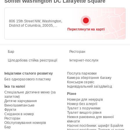
Sofitel Washington DC Lafayette Square
806 15th Street NW, Washington,
District of Columbia, 20005,
Переглянути на карті
Downtown DC, Washington 20005
Бар
Ресторан
Цілодобова стійка реєстрації
Інтернет-послуги
Ініціативи сталого розвитку
Послуга парковки
Камера зберігання багажу
Без одноразового пластику
Консьєрж сервіс
Їжа та напої
Індивідуальний заїзд/виїзд
Спеціальне дієтичне меню (за
Різне
запитом)
Номери для некурців
Дитяче харчування
Номер без алергії
Вино/шампанське
Туалет з поручнями
Фрукти
Туалет вищого рівня
Сніданок в номер
Нижня раковина для ванної
Ресторан
кімнати
Обслуговування номерів
Наочні посібники: шрифт Брайля
Бар