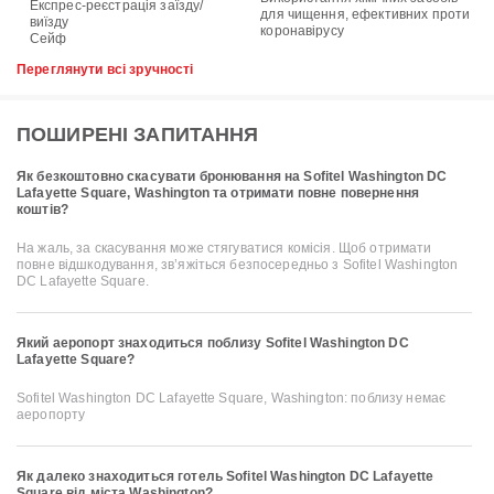
Експрес-реєстрація заїзду/
для чищення, ефективних проти
виїзду
коронавірусу
Сейф
Переглянути всі зручності
ПОШИРЕНІ ЗАПИТАННЯ
Як безкоштовно скасувати бронювання на Sofitel Washington DC
Lafayette Square, Washington та отримати повне повернення
коштів?
На жаль, за скасування може стягуватися комісія. Щоб отримати
повне відшкодування, зв’яжіться безпосередньо з Sofitel Washington
DC Lafayette Square.
Який аеропорт знаходиться поблизу Sofitel Washington DC
Lafayette Square?
Sofitel Washington DC Lafayette Square, Washington: поблизу немає
аеропорту
Як далеко знаходиться готель Sofitel Washington DC Lafayette
Square від міста Washington?