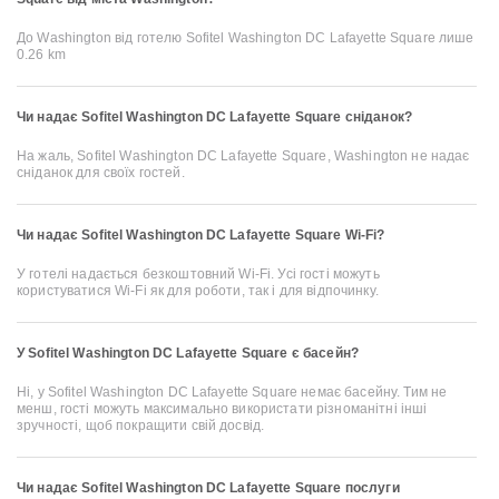
До Washington від готелю Sofitel Washington DC Lafayette Square лише
0.26 km
Чи надає Sofitel Washington DC Lafayette Square сніданок?
На жаль, Sofitel Washington DC Lafayette Square, Washington не надає
сніданок для своїх гостей.
Чи надає Sofitel Washington DC Lafayette Square Wi-Fi?
У готелі надається безкоштовний Wi-Fi. Усі гості можуть
користуватися Wi-Fi як для роботи, так і для відпочинку.
У Sofitel Washington DC Lafayette Square є басейн?
Ні, у Sofitel Washington DC Lafayette Square немає басейну. Тим не
менш, гості можуть максимально використати різноманітні інші
зручності, щоб покращити свій досвід.
Чи надає Sofitel Washington DC Lafayette Square послуги