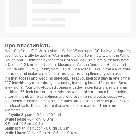
Про властивість
Near CityCenterDC With a stay at Sofitel Washington DC Lafayette Square,
you'll be centrally located in Washington, a short 5-minute walk from White
House and 11 minutes by foot from National Mall. This family-friendly hotel
is 0.7 mi (1.2 km) from National Museum of African American History and
Culture and 0.8 mi (1.2 km) from Capital One Arena. Take in the views from
a terrace and make use of amenities such as complimentary wireless
internet access and wedding services. Treat yourself to a stay in one of the
237 individually decorated guestrooms, featuring heated floors and Smart
televisions. Your pillowtop bed comes with down comforters and premium
bedding. 55-inch flat-screen televisions with cable programming provide
entertainment, while complimentary wireless internet access keeps you
connected. Conveniences include safes and desks, as well as phones with
free local calls. Distances are displayed to the nearest 0.1 mile and
kilometer.
Lafayette Square - 0.1 km / 0.1 mi
White House - 0.4 km / 0.3 mi
K Street - 0.5 km / 0.3 mi
Smithsonian Institution - 0.6 km / 0.3 mi
White House Visitor Center - 0.6 km / 0.4 mi