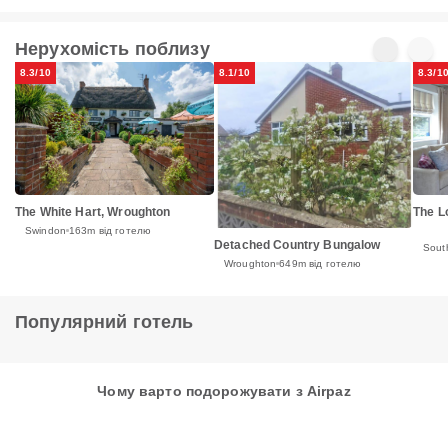
Нерухомість поблизу
8.3/10
8.1/10
8.3/1
The White Hart, Wroughton
The L
Swindon
163m від готелю
Detached Country Bungalow
Sout
Wroughton
649m від готелю
Популярний готель
Чому варто подорожувати з Airpaz