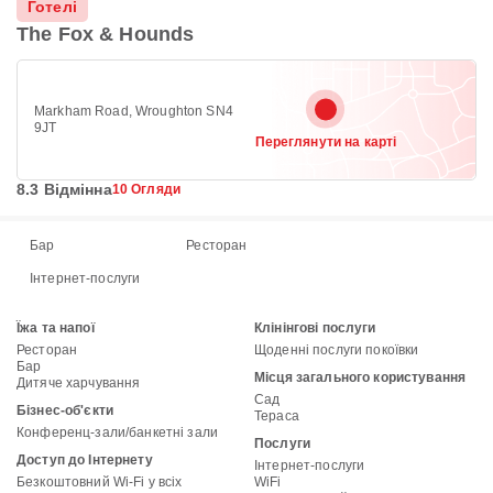
Готелі
The Fox & Hounds
Markham Road, Wroughton SN4
9JT
Переглянути на карті
8.3 Відмінна
10 Огляди
Бар
Ресторан
Інтернет-послуги
Їжа та напої
Клінінгові послуги
Ресторан
Щоденні послуги покоївки
Бар
Місця загального користування
Дитяче харчування
Сад
Бізнес-об'єкти
Тераса
Конференц-зали/банкетні зали
Послуги
Доступ до Інтернету
Інтернет-послуги
Безкоштовний Wi-Fi у всіх
WiFi