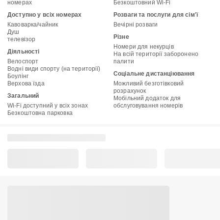
номерах
Безкоштовний Wi-Fi
Доступно у всіх номерах
Розваги та послуги для сім'ї
Кавоварка/чайник
Вечірні розваги
Душ
Різне
телевізор
Номери для некурців
Діяльності
На всій території заборонено
Велоспорт
палити
Водні види спорту (на території)
Соціальне дистанціювання
Боулінг
Верхова їзда
Можливий безготівковий
розрахунок
Загальний
Мобільний додаток для
Wi-Fi доступний у всіх зонах
обслуговування номерів
Безкоштовна парковка