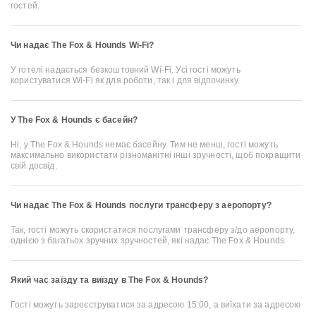
гостей.
Чи надає The Fox & Hounds Wi-Fi?
У готелі надається безкоштовний Wi-Fi. Усі гості можуть
користуватися Wi-Fi як для роботи, так і для відпочинку.
У The Fox & Hounds є басейн?
Ні, у The Fox & Hounds немає басейну. Тим не менш, гості можуть
максимально використати різноманітні інші зручності, щоб покращити
свій досвід.
Чи надає The Fox & Hounds послуги трансферу з аеропорту?
Так, гості можуть скористатися послугами трансферу з/до аеропорту,
однією з багатьох зручних зручностей, які надає The Fox & Hounds
Який час заїзду та виїзду в The Fox & Hounds?
Гості можуть зареєструватися за адресою 15:00, а виїхати за адресою