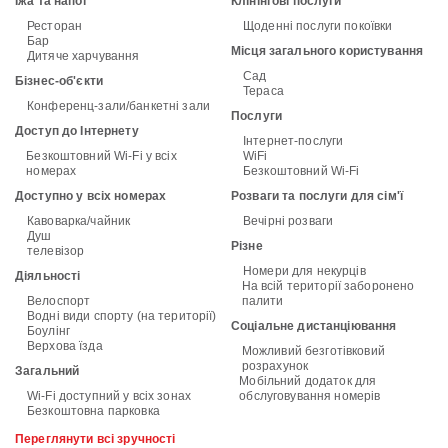
Їжа та напої
Клінінгові послуги
Ресторан
Щоденні послуги покоївки
Бар
Місця загального користування
Дитяче харчування
Сад
Бізнес-об'єкти
Тераса
Конференц-зали/банкетні зали
Послуги
Доступ до Інтернету
Інтернет-послуги
Безкоштовний Wi-Fi у всіх
WiFi
номерах
Безкоштовний Wi-Fi
Доступно у всіх номерах
Розваги та послуги для сім'ї
Кавоварка/чайник
Вечірні розваги
Душ
Різне
телевізор
Номери для некурців
Діяльності
На всій території заборонено
Велоспорт
палити
Водні види спорту (на території)
Соціальне дистанціювання
Боулінг
Верхова їзда
Можливий безготівковий
розрахунок
Загальний
Мобільний додаток для
Wi-Fi доступний у всіх зонах
обслуговування номерів
Безкоштовна парковка
Переглянути всі зручності