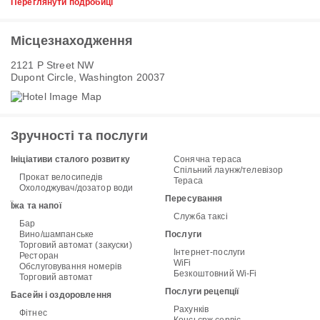
Переглянути подробиці
Місцезнаходження
2121 P Street NW
Dupont Circle, Washington 20037
Зручності та послуги
Ініціативи сталого розвитку
Сонячна тераса
Спільний лаунж/телевізор
Прокат велосипедів
Тераса
Охолоджувач/дозатор води
Пересування
Їжа та напої
Служба таксі
Бар
Вино/шампанське
Послуги
Торговий автомат (закуски)
Інтернет-послуги
Ресторан
WiFi
Обслуговування номерів
Безкоштовний Wi-Fi
Торговий автомат
Послуги рецепції
Басейн і оздоровлення
Рахунків
Фітнес