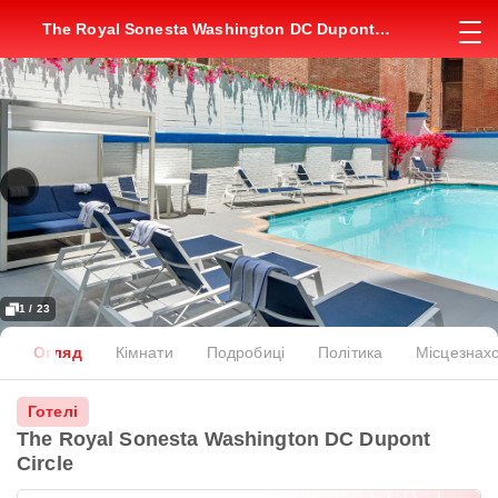
The Royal Sonesta Washington DC Dupont
Circle
1 / 23
Огляд
Кімнати
Подробиці
Політика
Місцезнах
Готелі
The Royal Sonesta Washington DC Dupont
Circle