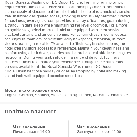
Royal Sonesta Washington DC Dupont Circle. For minor or impromptu
requirements, the convenience stores can promptly cater to them without
the necessity of stepping out from the hotel. The hotel is completely smoke-
free. In limited designated zones, smoking is exclusively permitted.Crafted
for coziness, every guestroom provides an array of features, guaranteeing
a tranquil night's sleep while maintaining the level of comfort. For a more
enjoyable stay, select rooms at hotel are equipped with linen service,
blackout curtains and air conditioning. For certain chosen rooms, guests
can enjoy in-room amusement like daily newspaper, television, in-room
video streaming and cable TV as a part of their stay.In select rooms, the
hotel offers visitors access to a refrigerator. Maintain your cleanliness and
comfort using a hair dryer, toiletries and bathrobes available in select guest
restrooms. During your visit, indulge in a range of delightful culinary
choices at hotel to enhance your experience. Indulge in the numerous
pursuits available at The Royal Sonesta Washington DC Dupont
Circle.Eliminate those holiday calories by stopping by hotel and making
use of their well-equipped exercise amenities.
Мова, якою розмовляють
English, German, Spanish, Arabic, Tagalog, French, Korean, Vietnamese
Політика власності
Час заселення
Час виселення
Починається в 16.00
Закінчується через 11.00