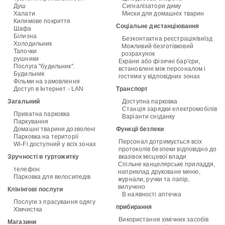
Душ
Сигналізатори диму
Халати
Миски для домашніх тварин
Килимове покриття
Соціальне дистанціювання
Шафа
Білизна
Безконтактна реєстрація/виїзд
Холодильник
Можливий безготівковий
Тапочки
розрахунок
рушники
Екрани або фізичні бар'єри,
Послуга "будильник".
встановлені між персоналом і
Будильник
гостями у відповідних зонах
Фільми на замовлення
Доступ в Інтернет - LAN
Транспорт
Загальний
Доступна парковка
Станція зарядки електромобілів
Приватна парковка
Варіанти сніданку
Паркування
Домашні тварини дозволені
Функції безпеки
Парковка на території
Персонал дотримується всіх
Wi-Fi доступний у всіх зонах
протоколів безпеки відповідно до
Зручності в гуртожитку
вказівок місцевої влади
Спільне канцелярське приладдя,
телефон
наприклад друковане меню,
Парковка для велосипедів
журнали, ручки та папір,
вилучено
Клінінгові послуги
В наявності аптечка
Послуги з прасування одягу
прибирання
Хімчистка
Використання хімічних засобів
Магазини