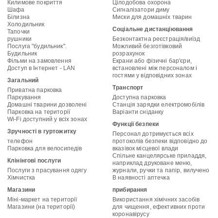
Килимове покриття
Цілодобова охорона
Шафа
Сигналізатори диму
Білизна
Миски для домашніх тварин
Холодильник
Соціальне дистанціювання
Тапочки
рушники
Безконтактна реєстрація/виїзд
Послуга "будильник".
Можливий безготівковий
Будильник
розрахунок
Фільми на замовлення
Екрани або фізичні бар'єри,
Доступ в Інтернет - LAN
встановлені між персоналом і
гостями у відповідних зонах
Загальний
Транспорт
Приватна парковка
Паркування
Доступна парковка
Домашні тварини дозволені
Станція зарядки електромобілів
Парковка на території
Варіанти сніданку
Wi-Fi доступний у всіх зонах
Функції безпеки
Зручності в гуртожитку
Персонал дотримується всіх
телефон
протоколів безпеки відповідно до
Парковка для велосипедів
вказівок місцевої влади
Спільне канцелярське приладдя,
Клінінгові послуги
наприклад друковане меню,
Послуги з прасування одягу
журнали, ручки та папір, вилучено
Хімчистка
В наявності аптечка
Магазини
прибирання
Міні-маркет на території
Використання хімічних засобів
Магазини (на території)
для чищення, ефективних проти
коронавірусу