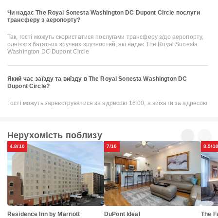
Чи надає The Royal Sonesta Washington DC Dupont Circle послуги
трансферу з аеропорту?
Так, гості можуть скористатися послугами трансферу з/до аеропорту,
однією з багатьох зручних зручностей, які надає The Royal Sonesta
Washington DC Dupont Circle
Який час заїзду та виїзду в The Royal Sonesta Washington DC
Dupont Circle?
Гості можуть зареєструватися за адресою 16:00, а виїхати за адресою
Нерухомість поблизу
4.8/10
7/10
8.5/1
Residence Inn by Marriott
DuPont Ideal
The F