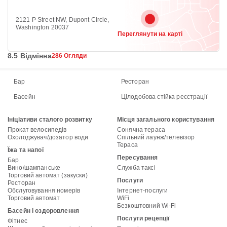
2121 P Street NW, Dupont Circle,
Washington 20037
Переглянути на карті
8.5 Відмінна
286 Огляди
Бар
Ресторан
Басейн
Цілодобова стійка реєстрації
Ініціативи сталого розвитку
Місця загального користування
Прокат велосипедів
Сонячна тераса
Охолоджувач/дозатор води
Спільний лаунж/телевізор
Тераса
Їжа та напої
Пересування
Бар
Вино/шампанське
Служба таксі
Торговий автомат (закуски)
Послуги
Ресторан
Обслуговування номерів
Інтернет-послуги
Торговий автомат
WiFi
Безкоштовний Wi-Fi
Басейн і оздоровлення
Послуги рецепції
Фітнес