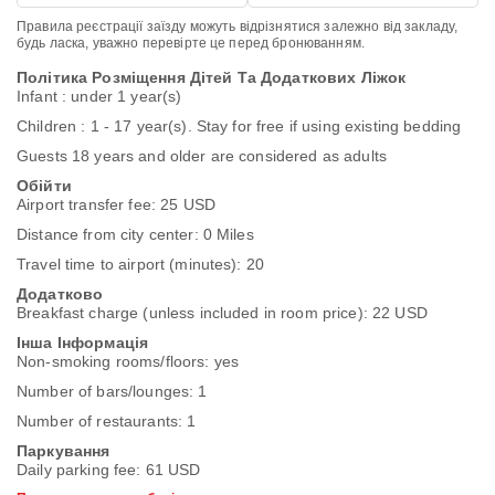
Правила реєстрації заїзду можуть відрізнятися залежно від закладу,
будь ласка, уважно перевірте це перед бронюванням.
Політика Розміщення Дітей Та Додаткових Ліжок
Infant : under 1 year(s)
Children : 1 - 17 year(s). Stay for free if using existing bedding
Guests 18 years and older are considered as adults
Обійти
Airport transfer fee: 25 USD
Distance from city center: 0 Miles
Travel time to airport (minutes): 20
Додатково
Breakfast charge (unless included in room price): 22 USD
Інша Інформація
Non-smoking rooms/floors: yes
Number of bars/lounges: 1
Number of restaurants: 1
Паркування
Daily parking fee: 61 USD