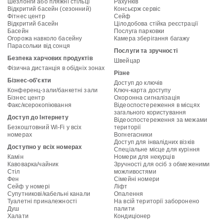
Шезлонги або пляжні стільці
Рахунків
Відкритий басейн (сезонний)
Консьєрж сервіс
Фітнес центр
Сейф
Відкритий басейн
Цілодобова стійка реєстрації
Басейн
Послуга парковки
Огорожа навколо басейну
Камера зберігання багажу
Парасольки від сонця
Послуги та зручності
Безпека харчових продуктів
Швейцар
Фізична дистанція в обідніх зонах
Різне
Бізнес-об'єкти
Доступ до ключів
Конференц-зали/банкетні зали
Ключ-карта доступу
Бізнес центр
Охоронна сигналізація
Факс/ксерокопіювання
Відеоспостереження в місцях
загального користування
Доступ до Інтернету
Відеоспостереження за межами
Безкоштовний Wi-Fi у всіх
території
номерах
Вогнегасники
Доступ для інвалідних візків
Доступно у всіх номерах
Спеціальне місце для куріння
Камін
Номери для некурців
Кавоварка/чайник
Зручності для осіб з обмеженими
Стіл
можливостями
Фен
Сімейні номери
Сейф у номері
Ліфт
Супутникові/кабельні канали
Опалення
Туалетні приналежності
На всій території заборонено
Душ
палити
Халати
Кондиціонер