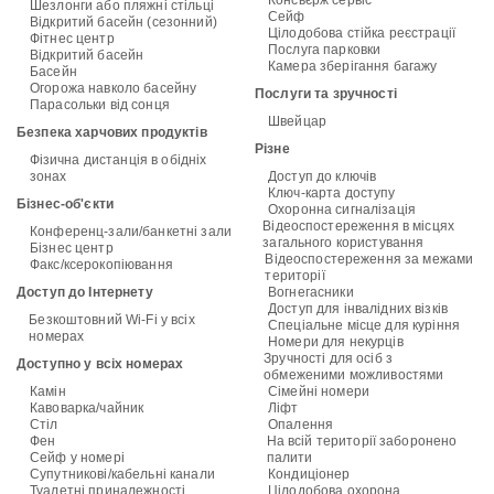
Консьєрж сервіс
Шезлонги або пляжні стільці
Сейф
Відкритий басейн (сезонний)
Цілодобова стійка реєстрації
Фітнес центр
Послуга парковки
Відкритий басейн
Камера зберігання багажу
Басейн
Огорожа навколо басейну
Послуги та зручності
Парасольки від сонця
Швейцар
Безпека харчових продуктів
Різне
Фізична дистанція в обідніх
зонах
Доступ до ключів
Ключ-карта доступу
Бізнес-об'єкти
Охоронна сигналізація
Відеоспостереження в місцях
Конференц-зали/банкетні зали
загального користування
Бізнес центр
Відеоспостереження за межами
Факс/ксерокопіювання
території
Доступ до Інтернету
Вогнегасники
Доступ для інвалідних візків
Безкоштовний Wi-Fi у всіх
Спеціальне місце для куріння
номерах
Номери для некурців
Зручності для осіб з
Доступно у всіх номерах
обмеженими можливостями
Камін
Сімейні номери
Кавоварка/чайник
Ліфт
Стіл
Опалення
Фен
На всій території заборонено
Сейф у номері
палити
Супутникові/кабельні канали
Кондиціонер
Туалетні приналежності
Цілодобова охорона