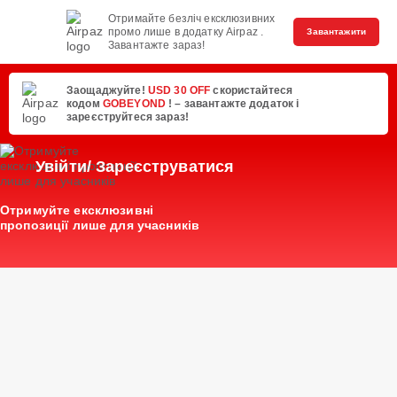
Отримайте безліч ексклюзивних
промо лише в додатку Airpaz .
Завантажити
Завантажте зараз!
Заощаджуйте!
USD 30 OFF
скористайтеся
кодом
GOBEYOND
! – завантажте додаток і
зареєструйтеся зараз!
Увійти/ Зареєструватися
Отримуйте ексклюзивні
пропозиції лише для учасників