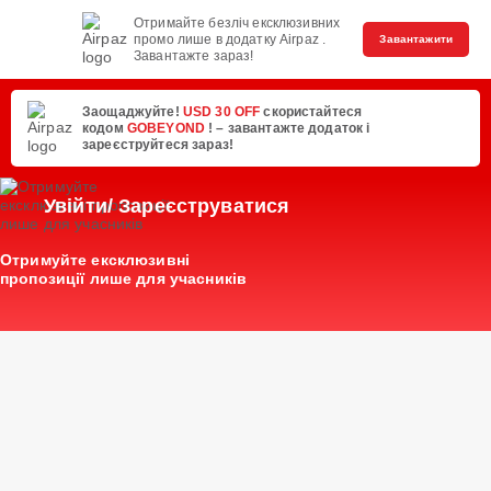
Отримайте безліч ексклюзивних
промо лише в додатку Airpaz .
Завантажити
Завантажте зараз!
Заощаджуйте!
USD 30 OFF
скористайтеся
кодом
GOBEYOND
! – завантажте додаток і
зареєструйтеся зараз!
Увійти/ Зареєструватися
Отримуйте ексклюзивні
пропозиції лише для учасників