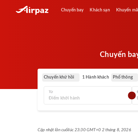
Chuyến bay
Khách sạn
Khuyến mã
Chuyến bay
Chuyến khứ hồi
Phổ thông
1 Hành khách
Từ
Cập nhật lần cuối
lúc 23:30 GMT+0 2 tháng 8, 2026