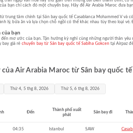
g tràn ngập văn hóa hay thư giãn trên những bãi biển thanh bình, có mộ
g của bạn chỉ cách đó một chuyến bay. Hãy để Air Arabia Maroc đưa bạ
từ trung tâm chính tại Sân bay quốc tế Casablanca Mohammed V và có t
 hành lý, bữa ăn và lựa chọn chỗ ngồi có thể khác nhau tùy theo loại v
m của bạn
ểm đến mơ ước của bạn. Tận hưởng kỳ nghỉ cùng những người thân yêu m
y bay giá rẻ
chuyến bay từ Sân bay quốc tế Sabiha Gokcen
tại Airpaz để
y của Air Arabia Maroc từ Sân bay quốc t
Thứ 4, 5 thg 8, 2026
Thứ 5, 6 thg 8, 2026
Thành phố xuất
nh
Đến
Sân bay đi
Thà
phát
04:35
Istanbul
SAW
Casab