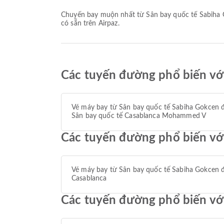
Chuyến bay muộn nhất từ Sân bay quốc tế Sabiha Gokcen với Air Arabia Maroc khởi hành lúc 02:00. Bạn có thể xem lịch trình này và so sánh các lựa chọn chuyến bay khác
có sẵn trên Airpaz.
Các tuyến đường phổ biến với
Vé máy bay từ Sân bay quốc tế Sabiha Gokcen 
Sân bay quốc tế Casablanca Mohammed V
Các tuyến đường phổ biến với
Vé máy bay từ Sân bay quốc tế Sabiha Gokcen 
Casablanca
Các tuyến đường phổ biến với