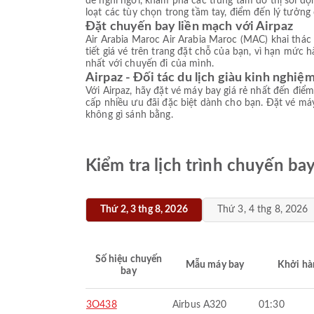
để nghỉ ngơi, khám phá các trung tâm đô thị sôi độn
loạt các tùy chọn trong tầm tay, điểm đến lý tưởn
Đặt chuyến bay liền mạch với Airpaz
Air Arabia Maroc Air Arabia Maroc (MAC) khai thác 
tiết giá vé trên trang đặt chỗ của bạn, vì hạn mức
nhất với chuyến đi của mình.
Airpaz - Đối tác du lịch giàu kinh nghiệ
Với Airpaz, hãy đặt vé máy bay giá rẻ nhất đến đi
cấp nhiều ưu đãi đặc biệt dành cho bạn. Đặt vé má
không gì sánh bằng.
Kiểm tra lịch trình chuyến ba
Thứ 2, 3 thg 8, 2026
Thứ 3, 4 thg 8, 2026
Số hiệu chuyến
Mẫu máy bay
Khởi hà
bay
3O438
Airbus A320
01:30