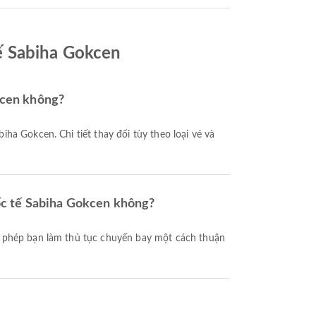
ế Sabiha Gokcen
kcen không?
uốc tế Sabiha Gokcen không?