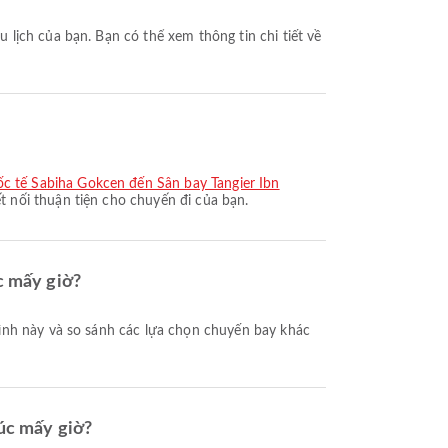
c tế Sabiha Gokcen đến Sân bay Tangier Ibn
 nối thuận tiện cho chuyến đi của bạn.
c mấy giờ?
úc mấy giờ?