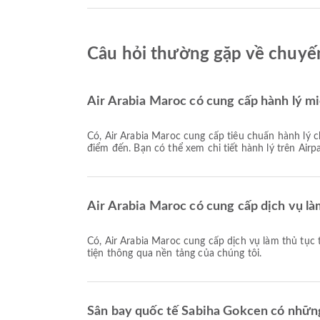
Câu hỏi thường gặp về chuyến
Air Arabia Maroc có cung cấp hành lý m
Có, Air Arabia Maroc cung cấp tiêu chuẩn hành lý cho các chuyến bay Nội địa & Quốc tế khởi hành từ Sân bay quốc tế Sabiha Gokcen. Chi tiết thay đổi tùy theo loại vé và
điểm đến. Bạn có thể xem chi tiết hành lý trên Airpa
Air Arabia Maroc có cung cấp dịch vụ l
Có, Air Arabia Maroc cung cấp dịch vụ làm thủ tục trực tuyến cho các chuyến bay từ Sân bay quốc tế Sabiha Gokcen, cho phép bạn làm thủ tục chuyến bay một cách thuận
tiện thông qua nền tảng của chúng tôi.
Sân bay quốc tế Sabiha Gokcen có những 