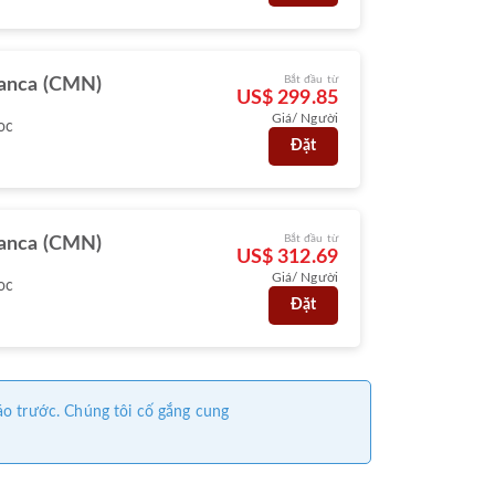
Bắt đầu từ
anca (CMN)
US$ 299.85
Giá/ Người
oc
Đặt
Bắt đầu từ
anca (CMN)
US$ 312.69
Giá/ Người
oc
Đặt
áo trước. Chúng tôi cố gắng cung