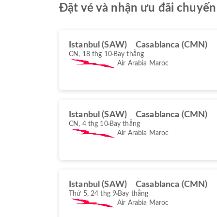
Đặt vé và nhận ưu đãi chuyến
Istanbul (SAW)
Casablanca (CMN)
CN, 18 thg 10
Bay thẳng
Air Arabia Maroc
Istanbul (SAW)
Casablanca (CMN)
CN, 4 thg 10
Bay thẳng
Air Arabia Maroc
Istanbul (SAW)
Casablanca (CMN)
Thứ 5, 24 thg 9
Bay thẳng
Air Arabia Maroc