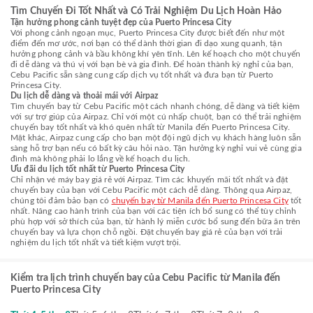
Tìm Chuyến Đi Tốt Nhất và Có Trải Nghiệm Du Lịch Hoàn Hảo
Tận hưởng phong cảnh tuyệt đẹp của Puerto Princesa City
Với phong cảnh ngoạn mục, Puerto Princesa City được biết đến như một
điểm đến mơ ước, nơi bạn có thể dành thời gian đi dạo xung quanh, tận
hưởng phong cảnh và bầu không khí yên tĩnh. Lên kế hoạch cho một chuyến
đi dễ dàng và thú vị với bạn bè và gia đình. Để hoàn thành kỳ nghỉ của bạn,
Cebu Pacific sẵn sàng cung cấp dịch vụ tốt nhất và đưa bạn từ Puerto
Princesa City.
Du lịch dễ dàng và thoải mái với Airpaz
Tìm chuyến bay từ Cebu Pacific một cách nhanh chóng, dễ dàng và tiết kiệm
với sự trợ giúp của Airpaz. Chỉ với một cú nhấp chuột, bạn có thể trải nghiệm
chuyến bay tốt nhất và khó quên nhất từ Manila đến Puerto Princesa City.
Mặt khác, Airpaz cung cấp cho bạn một đội ngũ dịch vụ khách hàng luôn sẵn
sàng hỗ trợ bạn nếu có bất kỳ câu hỏi nào. Tận hưởng kỳ nghỉ vui vẻ cùng gia
đình mà không phải lo lắng về kế hoạch du lịch.
Ưu đãi du lịch tốt nhất từ Puerto Princesa City
Chỉ nhận vé máy bay giá rẻ với Airpaz. Tìm các khuyến mãi tốt nhất và đặt
chuyến bay của bạn với Cebu Pacific một cách dễ dàng. Thông qua Airpaz,
chúng tôi đảm bảo bạn có
chuyến bay từ Manila đến Puerto Princesa City
tốt
nhất. Nâng cao hành trình của bạn với các tiện ích bổ sung có thể tùy chỉnh
phù hợp với sở thích của bạn, từ hành lý miễn cước bổ sung đến bữa ăn trên
chuyến bay và lựa chọn chỗ ngồi. Đặt chuyến bay giá rẻ của bạn với trải
nghiệm du lịch tốt nhất và tiết kiệm vượt trội.
Kiểm tra lịch trình chuyến bay của Cebu Pacific từ Manila đến
Puerto Princesa City