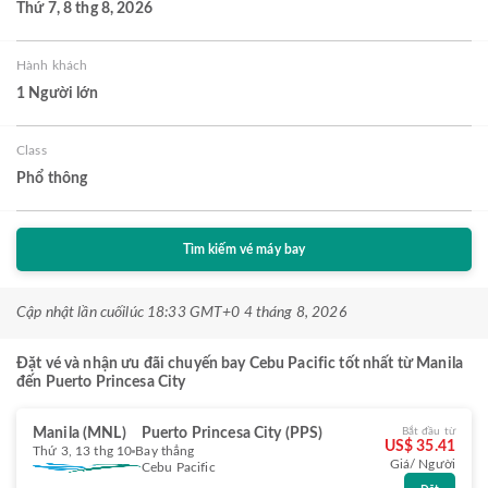
Thứ 7, 8 thg 8, 2026
Hành khách
1 Người lớn
Class
Phổ thông
Tìm kiếm vé máy bay
Cập nhật lần cuối
lúc 18:33 GMT+0 4 tháng 8, 2026
Đặt vé và nhận ưu đãi chuyến bay Cebu Pacific tốt nhất từ Manila
đến Puerto Princesa City
Manila (MNL)
Puerto Princesa City (PPS)
Bắt đầu từ
US$ 35.41
Thứ 3, 13 thg 10
Bay thẳng
Giá/ Người
Cebu Pacific