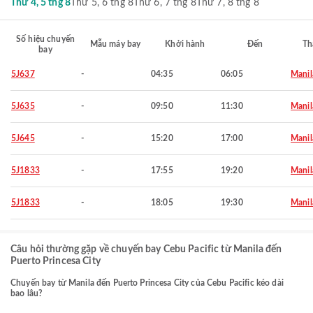
Thứ 4, 5 thg 8
Thứ 5, 6 thg 8
Thứ 6, 7 thg 8
Thứ 7, 8 thg 8
Số hiệu chuyến
Mẫu máy bay
Khởi hành
Đến
Th
bay
5J637
-
04:35
06:05
Manil
5J635
-
09:50
11:30
Manil
5J645
-
15:20
17:00
Manil
5J1833
-
17:55
19:20
Manil
5J1833
-
18:05
19:30
Manil
Câu hỏi thường gặp về chuyến bay Cebu Pacific từ Manila đến
Puerto Princesa City
Chuyến bay từ Manila đến Puerto Princesa City của Cebu Pacific kéo dài
bao lâu?