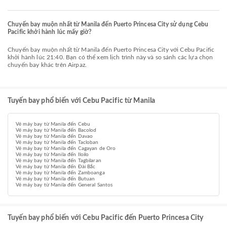
Chuyến bay muộn nhất từ Manila đến Puerto Princesa City sử dụng Cebu
Pacific khởi hành lúc mấy giờ?
Chuyến bay muộn nhất từ Manila đến Puerto Princesa City với Cebu Pacific
khởi hành lúc 21:40. Bạn có thể xem lịch trình này và so sánh các lựa chọn
chuyến bay khác trên Airpaz.
Tuyến bay phổ biến với Cebu Pacific từ Manila
Vé máy bay từ Manila đến Cebu
Vé máy bay từ Manila đến Bacolod
Vé máy bay từ Manila đến Davao
Vé máy bay từ Manila đến Tacloban
Vé máy bay từ Manila đến Cagayan de Oro
Vé máy bay từ Manila đến Iloilo
Vé máy bay từ Manila đến Tagbilaran
Vé máy bay từ Manila đến Đài Bắc
Vé máy bay từ Manila đến Zamboanga
Vé máy bay từ Manila đến Butuan
Vé máy bay từ Manila đến General Santos
Tuyến bay phổ biến với Cebu Pacific đến Puerto Princesa City