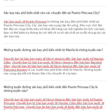
Sân bay nào phổ biến nhất cho các chuyến đến tại Puerto Princesa City?
Sân bay quốc tế Puerto Princesa
là những sân bay đến phổ biến nhất tại
Puerto Princesa City. Các sân bay này cung cấp Ăn uống, Khu vực chờ đợi,
Bãi đậu xe cùng nhiều tiện ích khác để nâng cao trải nghiệm du lịch của bạn.
Bạn có thể kiểm tra thông tin chi tiết về cơ sở vật chất và sơ đồ nhà ga tại các
sân bay này.
Những tuyến đường sân bay phổ biến nhất từ Manila là những tuyến nào?
chuyến bay từ Sân bay quốc tế Ninoy Aquino đến Sân bay quốc tế Mactan
Cebu
,
chuyến bay từ Sân bay quốc tế Ninoy Aquino đến Sân bay Bacolod
Silay
,
chuyến bay từ Sân bay quốc tế Ninoy Aquino đến Sân bay quốc tế
Francisco Bangoy
là các tuyến bay phổ biến nhất từ Manila. Những tuyến
này cung cấp kết nối thuận tiện cho chuyến đi của bạn.
Những tuyến đường sân bay phổ biến nhất đến Puerto Princesa City là
những tuyến nào?
chuyến bay từ Sân bay quốc tế Ninoy Aquino đến Sân bay quốc tế Puerto
Princesa
,
chuyến bay từ Sân bay quốc tế Mactan Cebu đến Sân bay quốc tế
Puerto Princesa
,
chuyến bay từ Sân bay quốc tế Iloilo đến Sân bay quốc tế