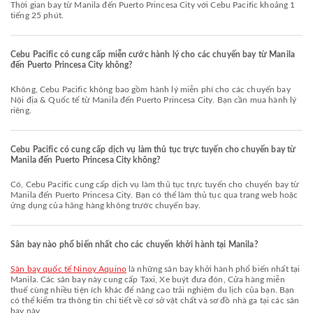
Thời gian bay từ Manila đến Puerto Princesa City với Cebu Pacific khoảng 1
tiếng 25 phút.
Cebu Pacific có cung cấp miễn cước hành lý cho các chuyến bay từ Manila
đến Puerto Princesa City không?
Không, Cebu Pacific không bao gồm hành lý miễn phí cho các chuyến bay
Nội địa & Quốc tế từ Manila đến Puerto Princesa City. Bạn cần mua hành lý
riêng.
Cebu Pacific có cung cấp dịch vụ làm thủ tục trực tuyến cho chuyến bay từ
Manila đến Puerto Princesa City không?
Có, Cebu Pacific cung cấp dịch vụ làm thủ tục trực tuyến cho chuyến bay từ
Manila đến Puerto Princesa City. Bạn có thể làm thủ tục qua trang web hoặc
ứng dụng của hãng hàng không trước chuyến bay.
Sân bay nào phổ biến nhất cho các chuyến khởi hành tại Manila?
Sân bay quốc tế Ninoy Aquino
là những sân bay khởi hành phổ biến nhất tại
Manila. Các sân bay này cung cấp Taxi, Xe buýt đưa đón, Cửa hàng miễn
thuế cùng nhiều tiện ích khác để nâng cao trải nghiệm du lịch của bạn. Bạn
có thể kiểm tra thông tin chi tiết về cơ sở vật chất và sơ đồ nhà ga tại các sân
bay này.