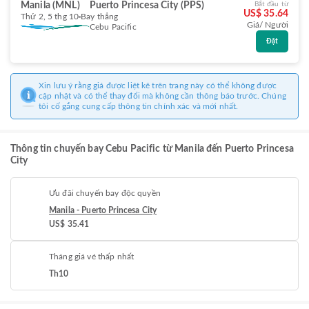
Manila (MNL)
Puerto Princesa City (PPS)
Bắt đầu từ
US$ 35.64
Thứ 2, 5 thg 10
Bay thẳng
Giá/ Người
Cebu Pacific
Đặt
Xin lưu ý rằng giá được liệt kê trên trang này có thể không được
cập nhật và có thể thay đổi mà không cần thông báo trước. Chúng
tôi cố gắng cung cấp thông tin chính xác và mới nhất.
Thông tin chuyến bay Cebu Pacific từ Manila đến Puerto Princesa
City
Ưu đãi chuyến bay độc quyền
Manila - Puerto Princesa City
US$ 35.41
Tháng giá vé thấp nhất
Th10