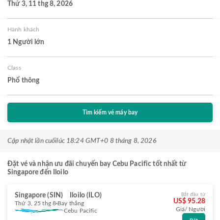
Thứ 3, 11 thg 8, 2026
Hành khách
1 Người lớn
Class
Phổ thông
Tìm kiếm vé máy bay
Cập nhật lần cuối
lúc 18:24 GMT+0 8 tháng 8, 2026
Đặt vé và nhận ưu đãi chuyến bay Cebu Pacific tốt nhất từ
Singapore đến Iloilo
Singapore (SIN)
Iloilo (ILO)
Bắt đầu từ
US$ 95.28
Thứ 3, 25 thg 8
Bay thẳng
Giá/ Người
Cebu Pacific