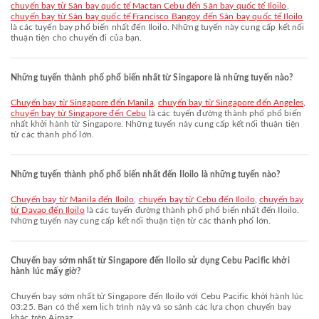
chuyến bay từ Sân bay quốc tế Mactan Cebu đến Sân bay quốc tế Iloilo
,
chuyến bay từ Sân bay quốc tế Francisco Bangoy đến Sân bay quốc tế Iloilo
là các tuyến bay phổ biến nhất đến Iloilo. Những tuyến này cung cấp kết nối
thuận tiện cho chuyến đi của bạn.
Những tuyến thành phố phổ biến nhất từ Singapore là những tuyến nào?
chuyến bay từ Singapore đến Manila
,
chuyến bay từ Singapore đến Angeles
,
chuyến bay từ Singapore đến Cebu
là các tuyến đường thành phố phổ biến
nhất khởi hành từ Singapore. Những tuyến này cung cấp kết nối thuận tiện
từ các thành phố lớn.
Những tuyến thành phố phổ biến nhất đến Iloilo là những tuyến nào?
chuyến bay từ Manila đến Iloilo
,
chuyến bay từ Cebu đến Iloilo
,
chuyến bay
từ Davao đến Iloilo
là các tuyến đường thành phố phổ biến nhất đến Iloilo.
Những tuyến này cung cấp kết nối thuận tiện từ các thành phố lớn.
Chuyến bay sớm nhất từ Singapore đến Iloilo sử dụng Cebu Pacific khởi
hành lúc mấy giờ?
Chuyến bay sớm nhất từ Singapore đến Iloilo với Cebu Pacific khởi hành lúc
03:25. Bạn có thể xem lịch trình này và so sánh các lựa chọn chuyến bay
khác trên Airpaz.