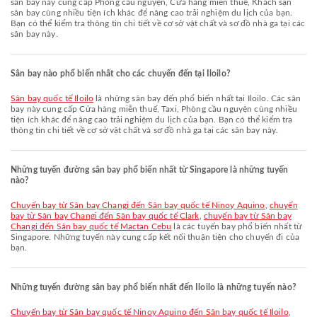
sân bay này cung cấp Phòng cầu nguyện, Cửa hàng miễn thuế, Khách sạn
sân bay cùng nhiều tiện ích khác để nâng cao trải nghiệm du lịch của bạn.
Bạn có thể kiểm tra thông tin chi tiết về cơ sở vật chất và sơ đồ nhà ga tại các
sân bay này.
Sân bay nào phổ biến nhất cho các chuyến đến tại Iloilo?
Sân bay quốc tế Iloilo
là những sân bay đến phổ biến nhất tại Iloilo. Các sân
bay này cung cấp Cửa hàng miễn thuế, Taxi, Phòng cầu nguyện cùng nhiều
tiện ích khác để nâng cao trải nghiệm du lịch của bạn. Bạn có thể kiểm tra
thông tin chi tiết về cơ sở vật chất và sơ đồ nhà ga tại các sân bay này.
Những tuyến đường sân bay phổ biến nhất từ Singapore là những tuyến
nào?
chuyến bay từ Sân bay Changi đến Sân bay quốc tế Ninoy Aquino
,
chuyến
bay từ Sân bay Changi đến Sân bay quốc tế Clark
,
chuyến bay từ Sân bay
Changi đến Sân bay quốc tế Mactan Cebu
là các tuyến bay phổ biến nhất từ
Singapore. Những tuyến này cung cấp kết nối thuận tiện cho chuyến đi của
bạn.
Những tuyến đường sân bay phổ biến nhất đến Iloilo là những tuyến nào?
chuyến bay từ Sân bay quốc tế Ninoy Aquino đến Sân bay quốc tế Iloilo
,