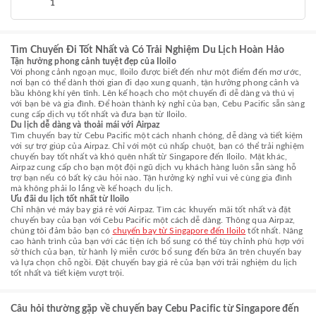
1
Tìm Chuyến Đi Tốt Nhất và Có Trải Nghiệm Du Lịch Hoàn Hảo
Tận hưởng phong cảnh tuyệt đẹp của Iloilo
Với phong cảnh ngoạn mục, Iloilo được biết đến như một điểm đến mơ ước,
nơi bạn có thể dành thời gian đi dạo xung quanh, tận hưởng phong cảnh và
bầu không khí yên tĩnh. Lên kế hoạch cho một chuyến đi dễ dàng và thú vị
với bạn bè và gia đình. Để hoàn thành kỳ nghỉ của bạn, Cebu Pacific sẵn sàng
cung cấp dịch vụ tốt nhất và đưa bạn từ Iloilo.
Du lịch dễ dàng và thoải mái với Airpaz
Tìm chuyến bay từ Cebu Pacific một cách nhanh chóng, dễ dàng và tiết kiệm
với sự trợ giúp của Airpaz. Chỉ với một cú nhấp chuột, bạn có thể trải nghiệm
chuyến bay tốt nhất và khó quên nhất từ Singapore đến Iloilo. Mặt khác,
Airpaz cung cấp cho bạn một đội ngũ dịch vụ khách hàng luôn sẵn sàng hỗ
trợ bạn nếu có bất kỳ câu hỏi nào. Tận hưởng kỳ nghỉ vui vẻ cùng gia đình
mà không phải lo lắng về kế hoạch du lịch.
Ưu đãi du lịch tốt nhất từ Iloilo
Chỉ nhận vé máy bay giá rẻ với Airpaz. Tìm các khuyến mãi tốt nhất và đặt
chuyến bay của bạn với Cebu Pacific một cách dễ dàng. Thông qua Airpaz,
chúng tôi đảm bảo bạn có
chuyến bay từ Singapore đến Iloilo
tốt nhất. Nâng
cao hành trình của bạn với các tiện ích bổ sung có thể tùy chỉnh phù hợp với
sở thích của bạn, từ hành lý miễn cước bổ sung đến bữa ăn trên chuyến bay
và lựa chọn chỗ ngồi. Đặt chuyến bay giá rẻ của bạn với trải nghiệm du lịch
tốt nhất và tiết kiệm vượt trội.
Câu hỏi thường gặp về chuyến bay Cebu Pacific từ Singapore đến