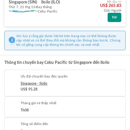
Singapore (SIN)
Iloilo (ILO)
Bắt đầu từ
US$ 265.83
Thứ 7, 21 thg 11
Bay thẳng
Giá/ Người
Cebu Pacific
Đặt
Xin lưu ý rằng giá được liệt kê trên trang này có thể không được
cập nhật và có thể thay đổi mà không cần thông báo trước. Chúng
tôi cố gắng cung cấp thông tin chính xác và mới nhất.
Thông tin chuyến bay Cebu Pacific từ Singapore đến Iloilo
Ưu đãi chuyến bay độc quyền
Singapore - Iloilo
US$ 95.28
Tháng giá vé thấp nhất
Th08
Tổng số điểm đến