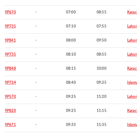
9P670
-
07:00
08:55
Karac
9P735
-
07:10
07:55
Lahor
9P841
-
08:00
09:50
Lahor
9P735
-
08:10
08:55
Lahor
9P848
-
08:15
10:00
Karac
9P734
-
08:40
09:25
Islam
9P570
-
09:25
11:20
Lahor
9P820
-
09:25
11:15
Karac
9P671
-
09:35
11:35
Islam