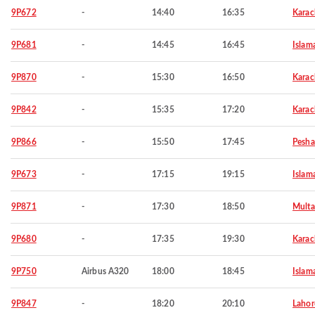
9P672
-
14:40
16:35
Karac
9P681
-
14:45
16:45
Islam
9P870
-
15:30
16:50
Karac
9P842
-
15:35
17:20
Karac
9P866
-
15:50
17:45
Pesh
9P673
-
17:15
19:15
Islam
9P871
-
17:30
18:50
Mult
9P680
-
17:35
19:30
Karac
9P750
Airbus A320
18:00
18:45
Islam
9P847
-
18:20
20:10
Lahor