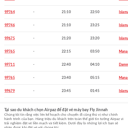
9P764
-
21:10
22:50
Islam
9P746
-
21:10
23:25
Islam
9P675
-
21:20
23:20
Islam
9P765
-
22:15
03:50
Mana
9P711
-
22:40
04:10
Dam
9P765
-
23:40
05:15
Mana
9P679
-
23:45
01:45
Islam
Tại sao du khách chọn Airpaz để đặt vé máy bay Fly Jinnah
Chúng tôi tin rằng việc lên kế hoạch cho chuyến đi cũng thú vị như chính
hành trình của bạn. Hàng triệu du khách trên toàn thế giới tin tưởng Airpaz vì
trải nghiệm đặt vé liền mạch và tiết kiệm. Dưới đây là những lợi ích bạn sẽ
nhận được khi đặt vé với chúng tôi: