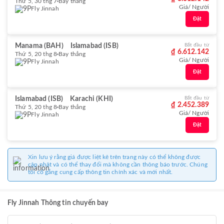
Thứ 5, 30 thg 7
Bay thẳng
Giá/ Người
Fly Jinnah
Đặt
Manama (BAH)
Islamabad (ISB)
Bắt đầu từ
₫ 6.612.142
Thứ 5, 20 thg 8
Bay thẳng
Giá/ Người
Fly Jinnah
Đặt
Islamabad (ISB)
Karachi (KHI)
Bắt đầu từ
₫ 2.452.389
Thứ 5, 20 thg 8
Bay thẳng
Giá/ Người
Fly Jinnah
Đặt
Xin lưu ý rằng giá được liệt kê trên trang này có thể không được
cập nhật và có thể thay đổi mà không cần thông báo trước. Chúng
tôi cố gắng cung cấp thông tin chính xác và mới nhất.
Fly Jinnah Thông tin chuyến bay