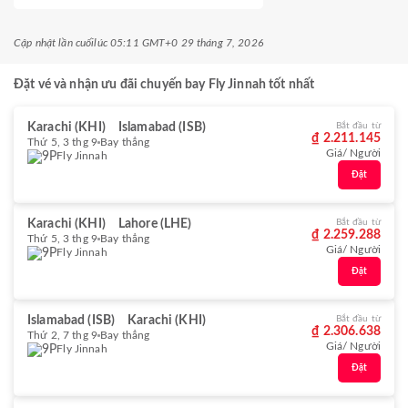
Cập nhật lần cuối
lúc 05:11 GMT+0 29 tháng 7, 2026
Đặt vé và nhận ưu đãi chuyến bay Fly Jinnah tốt nhất
Karachi (KHI)
Islamabad (ISB)
Bắt đầu từ
₫ 2.211.145
Thứ 5, 3 thg 9
Bay thẳng
Giá/ Người
Fly Jinnah
Đặt
Karachi (KHI)
Lahore (LHE)
Bắt đầu từ
₫ 2.259.288
Thứ 5, 3 thg 9
Bay thẳng
Giá/ Người
Fly Jinnah
Đặt
Islamabad (ISB)
Karachi (KHI)
Bắt đầu từ
₫ 2.306.638
Thứ 2, 7 thg 9
Bay thẳng
Giá/ Người
Fly Jinnah
Đặt