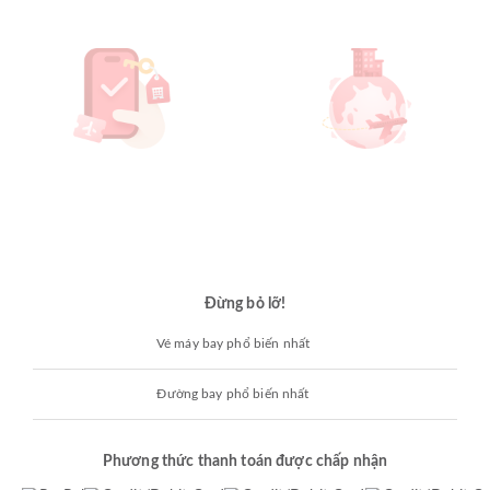
Đừng bỏ lỡ!
Vé máy bay phổ biến nhất
Đường bay phổ biến nhất
Phương thức thanh toán được chấp nhận