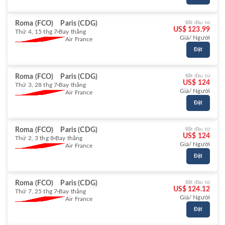
Roma (FCO)
Paris (CDG)
Bắt đầu từ
US$ 123.99
Thứ 4, 15 thg 7
Bay thẳng
Giá/ Người
Air France
Đặt
Roma (FCO)
Paris (CDG)
Bắt đầu từ
US$ 124
Thứ 3, 28 thg 7
Bay thẳng
Giá/ Người
Air France
Đặt
Roma (FCO)
Paris (CDG)
Bắt đầu từ
US$ 124
Thứ 2, 3 thg 8
Bay thẳng
Giá/ Người
Air France
Đặt
Roma (FCO)
Paris (CDG)
Bắt đầu từ
US$ 124.12
Thứ 7, 25 thg 7
Bay thẳng
Giá/ Người
Air France
Đặt