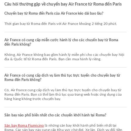
Câu hỏi thường gặp về chuyến bay Air France từ Roma đến Paris
Chuyến bay từ Roma đến Paris của Air France kéo dài bao lâu?
Thời gian bay từ Roma đến Paris với Air France khoảng 2 tiếng 20 phút.
Air France có cung cấp miễn cước hành lý cho các chuyến bay từ Roma
đến Paris không?
Không, Air France không bao gồm hành lý miễn phí cho các chuyến bay Nội
địa & Quốc tế từ Roma đến Paris. Bạn cần mua hành lý riêng.
Air France có cung cấp dịch vụ làm thủ tục trực tuyến cho chuyến bay từ
Roma đến Paris không?
Có, Air France cung cấp dịch vụ làm thủ tục trực tuyến cho chuyến bay từ
Roma đến Paris. Bạn có thể làm thủ tục qua trang web hoặc ứng dụng của
hãng hàng không trước chuyến bay.
Sân bay nào phổ biến nhất cho các chuyến khởi hành tại Roma?
Sân bay Roma Fiumicino
là những sân bay khởi hành phổ biến nhất tại
Roma. Các sân bay này cung cấp Khu vực chờ đợi, Xe lăn, Dịch vụ đổi tiền