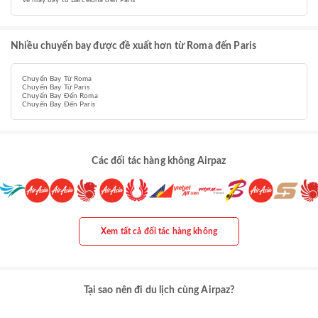
Vé máy bay từ Barcelona đến Paris
Nhiều chuyến bay được đề xuất hơn từ Roma đến Paris
Chuyến Bay Từ Roma
Chuyến Bay Từ Paris
Chuyến Bay Đến Roma
Chuyến Bay Đến Paris
Các đối tác hàng không Airpaz
Xem tất cả đối tác hàng không
Tại sao nên đi du lịch cùng Airpaz?