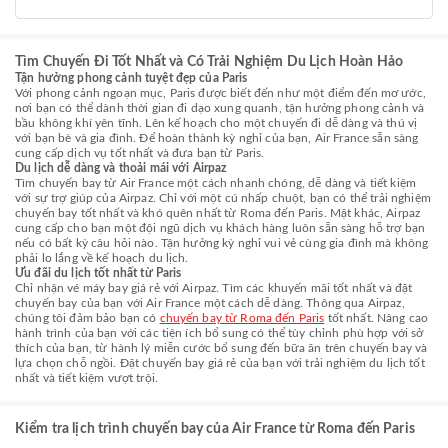
Tìm Chuyến Đi Tốt Nhất và Có Trải Nghiệm Du Lịch Hoàn Hảo
Tận hưởng phong cảnh tuyệt đẹp của Paris
Với phong cảnh ngoạn mục, Paris được biết đến như một điểm đến mơ ước,
nơi bạn có thể dành thời gian đi dạo xung quanh, tận hưởng phong cảnh và
bầu không khí yên tĩnh. Lên kế hoạch cho một chuyến đi dễ dàng và thú vị
với bạn bè và gia đình. Để hoàn thành kỳ nghỉ của bạn, Air France sẵn sàng
cung cấp dịch vụ tốt nhất và đưa bạn từ Paris.
Du lịch dễ dàng và thoải mái với Airpaz
Tìm chuyến bay từ Air France một cách nhanh chóng, dễ dàng và tiết kiệm
với sự trợ giúp của Airpaz. Chỉ với một cú nhấp chuột, bạn có thể trải nghiệm
chuyến bay tốt nhất và khó quên nhất từ Roma đến Paris. Mặt khác, Airpaz
cung cấp cho bạn một đội ngũ dịch vụ khách hàng luôn sẵn sàng hỗ trợ bạn
nếu có bất kỳ câu hỏi nào. Tận hưởng kỳ nghỉ vui vẻ cùng gia đình mà không
phải lo lắng về kế hoạch du lịch.
Ưu đãi du lịch tốt nhất từ Paris
Chỉ nhận vé máy bay giá rẻ với Airpaz. Tìm các khuyến mãi tốt nhất và đặt
chuyến bay của bạn với Air France một cách dễ dàng. Thông qua Airpaz,
chúng tôi đảm bảo bạn có
chuyến bay từ Roma đến Paris
tốt nhất. Nâng cao
hành trình của bạn với các tiện ích bổ sung có thể tùy chỉnh phù hợp với sở
thích của bạn, từ hành lý miễn cước bổ sung đến bữa ăn trên chuyến bay và
lựa chọn chỗ ngồi. Đặt chuyến bay giá rẻ của bạn với trải nghiệm du lịch tốt
nhất và tiết kiệm vượt trội.
Kiểm tra lịch trình chuyến bay của Air France từ Roma đến Paris