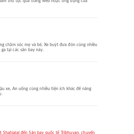
òng chăm sóc mẹ và bé, Xe buýt đưa đón cùng nhiều
 ga tại các sân bay này.
ậu xe, Ăn uống cùng nhiều tiện ích khác để nâng
y.
 Shahjalal đến Sân bay quốc tế Tribhuvan
,
chuyến