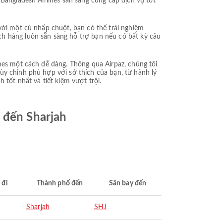
Bangladesh Airlines sẵn sàng cung cấp dịch vụ tốt
với một cú nhấp chuột, bạn có thể trải nghiệm
ch hàng luôn sẵn sàng hỗ trợ bạn nếu có bất kỳ câu
nes một cách dễ dàng. Thông qua Airpaz, chúng tôi
tùy chỉnh phù hợp với sở thích của bạn, từ hành lý
tốt nhất và tiết kiệm vượt trội.
 đến Sharjah
 đi
Thành phố đến
Sân bay đến
Sharjah
SHJ