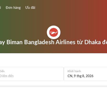
i
Đơn hàng
Ưu đãi
y Biman Bangladesh Airlines từ Dhaka đ
Đến
Khởi hành
CN, 9 thg 8, 2026