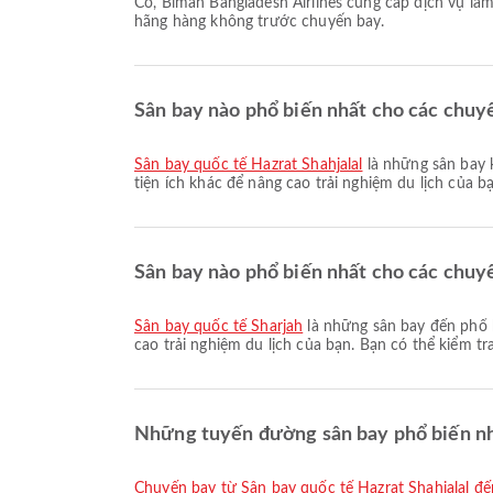
Có, Biman Bangladesh Airlines cung cấp dịch vụ làm thủ tục trực tuyến cho chuyến bay từ Dhaka đến Sharjah. Bạn có thể làm thủ tục qua trang web hoặc ứng dụng của
hãng hàng không trước chuyến bay.
Sân bay nào phổ biến nhất cho các chuy
Sân bay quốc tế Hazrat Shahjalal
là những sân bay 
tiện ích khác để nâng cao trải nghiệm du lịch của bạ
Sân bay nào phổ biến nhất cho các chuyế
Sân bay quốc tế Sharjah
là những sân bay đến phổ b
cao trải nghiệm du lịch của bạn. Bạn có thể kiểm tra
Những tuyến đường sân bay phổ biến nh
chuyến bay từ Sân bay quốc tế Hazrat Shahjalal đ