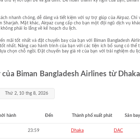
à thú vị với bạn bè và gia đình. Để hoàn thành kỳ nghỉ của bạn, Biman 
ch nhanh chóng, dễ dàng và tiết kiệm với sự trợ giúp của Airpaz. Chỉ 
 Sharjah. Mặt khác, Airpaz cung cấp cho bạn một đội ngũ dịch vụ khá
không phải lo lắng về kế hoạch du lịch.
yến mãi tốt nhất và đặt chuyến bay của bạn với Biman Bangladesh Airli
tốt nhất. Nâng cao hành trình của bạn với các tiện ích bổ sung có thể 
a chọn chỗ ngồi. Đặt chuyến bay giá rẻ của bạn với trải nghiệm du lịch 
y của Biman Bangladesh Airlines từ Dhaka
Thứ 2, 10 thg 8, 2026
hởi hành
Đến
Thành phố xuất phát
Sân bay
23:59
Dhaka
DAC