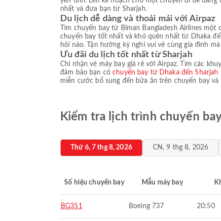
yên tĩnh. Lên kế hoạch cho một chuyến đi dễ dàng v
nhất và đưa bạn từ Sharjah.
Du lịch dễ dàng và thoải mái với Airpaz
Tìm chuyến bay từ Biman Bangladesh Airlines một cá
chuyến bay tốt nhất và khó quên nhất từ Dhaka đến
hỏi nào. Tận hưởng kỳ nghỉ vui vẻ cùng gia đình mà 
Ưu đãi du lịch tốt nhất từ Sharjah
Chỉ nhận vé máy bay giá rẻ với Airpaz. Tìm các khu
đảm bảo bạn có
chuyến bay từ Dhaka đến Sharjah
miễn cước bổ sung đến bữa ăn trên chuyến bay và lự
Kiểm tra lịch trình chuyến ba
Thứ 6, 7 thg 8, 2026
CN, 9 thg 8, 2026
Số hiệu chuyến bay
Mẫu máy bay
K
BG351
Boeing 737
20:50