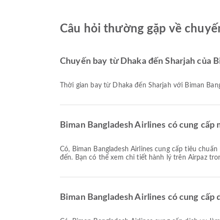
Câu hỏi thường gặp về chuyến
Chuyến bay từ Dhaka đến Sharjah của Bi
Thời gian bay từ Dhaka đến Sharjah với Biman Bang
Biman Bangladesh Airlines có cung cấp 
Có, Biman Bangladesh Airlines cung cấp tiêu chuẩn hành lý cho các chuyến bay Nội địa & Quốc tế từ Dhaka đến Sharjah. Chi tiết có thể khác nhau tùy theo loại vé và điểm
đến. Bạn có thể xem chi tiết hành lý trên Airpaz tro
Biman Bangladesh Airlines có cung cấp 