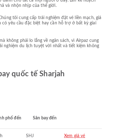
ó dành cho tất cả mọi người ở đây. Lên kế hoạch
hả và nhộn nhịp của thế giới.
Chúng tôi cung cấp trải nghiệm đặt vé liền mạch, giá
 có yêu cầu đặc biệt hay cần hỗ trợ ở bất kỳ giai
à không phải lo lắng về ngân sách, vì Airpaz cung
rải nghiệm du lịch tuyệt vời nhất và tiết kiệm không
bay quốc tế Sharjah
nh phố đến
Sân bay đến
ah
SHJ
Xem giá vé