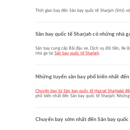
Thời gian bay đến Sân bay quốc tế Sharjah (SHJ) v
Sân bay quốc tế Sharjah có những nhà ga
Sân bay cung cấp Bãi đậu xe, Dịch vụ đổi tiền, Xe lăn cùng nhiều tiện ích khác để nâng cao trải nghiệm du lịch của bạn. Bạn có thể xem thông tin chi tiết về tiện nghi và sơ đồ
nhà ga tại
Sân bay quốc tế Sharjah
.
Những tuyến sân bay phổ biến nhất đến 
chuyến bay từ Sân bay quốc tế Hazrat Shahjalal đ
phổ biến nhất đến Sân bay quốc tế Sharjah. Những 
Chuyến bay sớm nhất đến Sân bay quốc t