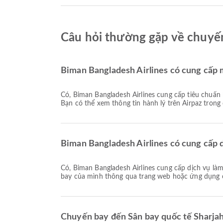
Câu hỏi thường gặp về chuyến
Biman Bangladesh Airlines có cung cấp 
Có, Biman Bangladesh Airlines cung cấp tiêu chuẩn hành lý cho các chuyến bay Nội địa & Quốc tế đến Sân bay quốc tế Sharjah. Chi tiết phụ thuộc vào loại vé và điểm đến.
Bạn có thể xem thông tin hành lý trên Airpaz trong 
Biman Bangladesh Airlines có cung cấp 
Có, Biman Bangladesh Airlines cung cấp dịch vụ làm thủ tục trực tuyến cho các chuyến bay đến Sân bay quốc tế Sharjah, cho phép bạn làm thủ tục thuận tiện cho chuyến
bay của mình thông qua trang web hoặc ứng dụng c
Chuyến bay đến Sân bay quốc tế Sharjah