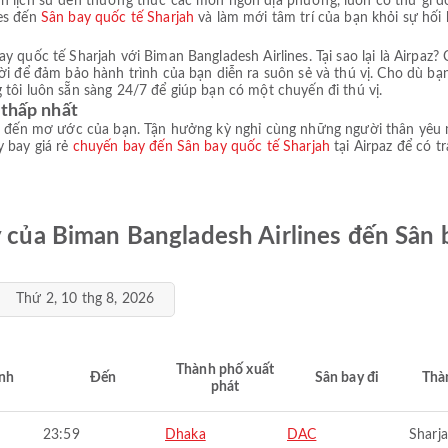
h lịch sử đến thưởng thức các món ngon địa phương, luôn có thứ gì đ
nes đến
Sân bay quốc tế Sharjah
và làm mới tâm trí của bạn khỏi sự hối 
 quốc tế Sharjah với Biman Bangladesh Airlines. Tại sao lại là Airpaz? 
ời để đảm bảo hành trình của bạn diễn ra suôn sẻ và thú vị. Cho dù bạn
tôi luôn sẵn sàng 24/7 để giúp bạn có một chuyến đi thú vị.
 thấp nhất
ểm đến mơ ước của bạn. Tận hưởng kỳ nghỉ cùng những người thân yêu m
y bay giá rẻ
chuyến bay đến Sân bay quốc tế Sharjah
tại Airpaz để có t
y của Biman Bangladesh Airlines đến Sân 
Thứ 2, 10 thg 8, 2026
Thành phố xuất
nh
Đến
Sân bay đi
Thà
phát
23:59
Dhaka
DAC
Sharj