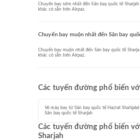
Chuyến bay sớm nhất đến Sân bay quốc tế Sharjah với Biman Bangladesh Airlines khởi hành lúc 18:55. Bạn có thể xem lịch trình này và so sánh các lựa chọn chuyến bay
khác có sẵn trên Airpaz.
Chuyến bay muộn nhất đến Sân bay quốc 
Chuyến bay muộn nhất đến Sân bay quốc tế Sharjah với Biman Bangladesh Airlines khởi hành lúc 21:10. Bạn có thể xem lịch trình này và so sánh các lựa chọn chuyến bay
khác có sẵn trên Airpaz.
Các tuyến đường phổ biến với
Vé máy bay từ Sân bay quốc tế Hazrat Shahjalal
Sân bay quốc tế Sharjah
Các tuyến đường phổ biến với
Sharjah