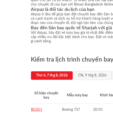
quên cho tất cả du khách. Từ khám phá các địa dan
cho chuyến đi của bạn với Biman Bangladesh Airli
Airpaz là đối tác du lịch của bạn
Airpaz ở đây để giúp bạn đặt chuyến bay đến Sân bay
cả cạnh tranh và dịch vụ hỗ trợ khách hàng tuyệt v
đoạn nào của chuyến đi, đội ngũ tận tâm của chúng 
Bay đến Sân bay quốc tế Sharjah với giá
Với Airpaz, hãy đặt vé máy bay giá rẻ nhất đến đi
cấp nhiều ưu đãi đặc biệt dành cho bạn. Đặt vé má
gì sánh bằng.
Kiểm tra lịch trình chuyến ba
Thứ 6, 7 thg 8, 2026
CN, 9 thg 8, 2026
Số hiệu chuyến
Mẫu máy bay
Khởi hà
bay
BG351
Boeing 737
20:50