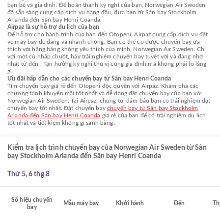
bạn bè và gia đình. Để hoàn thành kỳ nghỉ của bạn, Norwegian Air Sweden
đã sẵn sàng cung cấp dịch vụ hàng đầu, đưa bạn từ Sân bay Stockholm
Arlanda đến Sân bay Henri Coanda.
Airpaz là sự hỗ trợ du lịch của bạn
Để hỗ trợ cho hành trình của bạn đến Otopeni, Airpaz cung cấp dịch vụ đặt
vé máy bay dễ dàng và nhanh chóng. Bạn có thể có được chuyến bay ưa
thích với hãng hàng không yêu thích của mình, Norwegian Air Sweden. Chỉ
với một cú nhấp chuột, hãy trải nghiệm chuyến bay tuyệt vời và đáng nhớ
nhất từ đến . Tận hưởng kỳ nghỉ thú vị cùng gia đình mà không phải lo lắng
gì.
Ưu đãi hấp dẫn cho các chuyến bay từ Sân bay Henri Coanda
Tìm chuyến bay giá rẻ đến Otopeni độc quyền với Airpaz. Khám phá các
chương trình khuyến mãi tốt nhất và dễ dàng đặt chuyến bay của bạn với
Norwegian Air Sweden. Tại Airpaz, chúng tôi đảm bảo bạn có trải nghiệm đặt
chuyến bay tốt nhất. Đặt chuyến bay
chuyến bay từ Sân bay Stockholm
Arlanda đến Sân bay Henri Coanda
giá rẻ của bạn để có trải nghiệm du lịch
tốt nhất và tiết kiệm không gì sánh bằng.
Kiểm tra lịch trình chuyến bay của Norwegian Air Sweden từ Sân
bay Stockholm Arlanda đến Sân bay Henri Coanda
Thứ 5, 6 thg 8
Số hiệu chuyến
Mẫu máy bay
Khởi hành
Đến
Th
bay