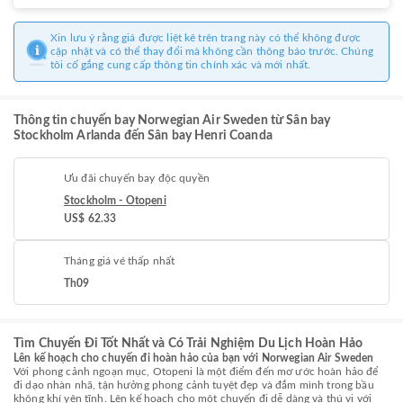
Xin lưu ý rằng giá được liệt kê trên trang này có thể không được
cập nhật và có thể thay đổi mà không cần thông báo trước. Chúng
tôi cố gắng cung cấp thông tin chính xác và mới nhất.
Thông tin chuyến bay Norwegian Air Sweden từ Sân bay
Stockholm Arlanda đến Sân bay Henri Coanda
Ưu đãi chuyến bay độc quyền
Stockholm - Otopeni
US$ 62.33
Tháng giá vé thấp nhất
Th09
Tìm Chuyến Đi Tốt Nhất và Có Trải Nghiệm Du Lịch Hoàn Hảo
Lên kế hoạch cho chuyến đi hoàn hảo của bạn với Norwegian Air Sweden
Với phong cảnh ngoạn mục, Otopeni là một điểm đến mơ ước hoàn hảo để
đi dạo nhàn nhã, tận hưởng phong cảnh tuyệt đẹp và đắm mình trong bầu
không khí yên tĩnh. Lên kế hoạch cho một chuyến đi dễ dàng và thú vị với