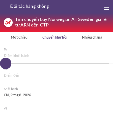
Đối tác hàng không
Tìm chuyến bay Norwegian Air Sweden giá rẻ
từ ARN đến OTP
Một Chiều
Chuyến khứ hồi
Nhiều chặng
Từ
Điểm khởi hành
Đến
Điểm đến
Khởi hành
CN, 9 thg 8, 2026
Về