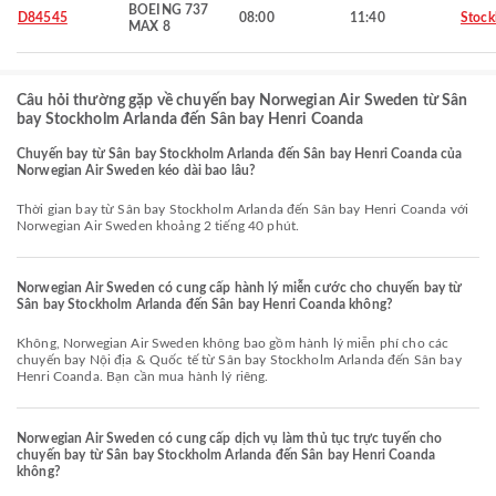
BOEING 737
D84545
08:00
11:40
Stoc
MAX 8
Câu hỏi thường gặp về chuyến bay Norwegian Air Sweden từ Sân
bay Stockholm Arlanda đến Sân bay Henri Coanda
Chuyến bay từ Sân bay Stockholm Arlanda đến Sân bay Henri Coanda của
Norwegian Air Sweden kéo dài bao lâu?
Thời gian bay từ Sân bay Stockholm Arlanda đến Sân bay Henri Coanda với
Norwegian Air Sweden khoảng 2 tiếng 40 phút.
Norwegian Air Sweden có cung cấp hành lý miễn cước cho chuyến bay từ
Sân bay Stockholm Arlanda đến Sân bay Henri Coanda không?
Không, Norwegian Air Sweden không bao gồm hành lý miễn phí cho các
chuyến bay Nội địa & Quốc tế từ Sân bay Stockholm Arlanda đến Sân bay
Henri Coanda. Bạn cần mua hành lý riêng.
Norwegian Air Sweden có cung cấp dịch vụ làm thủ tục trực tuyến cho
chuyến bay từ Sân bay Stockholm Arlanda đến Sân bay Henri Coanda
không?