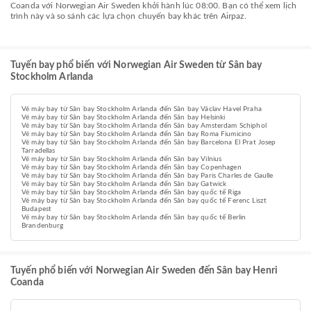
Coanda với Norwegian Air Sweden khởi hành lúc 08:00. Bạn có thể xem lịch
trình này và so sánh các lựa chọn chuyến bay khác trên Airpaz.
Tuyến bay phổ biến với Norwegian Air Sweden từ Sân bay
Stockholm Arlanda
Vé máy bay từ Sân bay Stockholm Arlanda đến Sân bay Václav Havel Praha
Vé máy bay từ Sân bay Stockholm Arlanda đến Sân bay Helsinki
Vé máy bay từ Sân bay Stockholm Arlanda đến Sân bay Amsterdam Schiphol
Vé máy bay từ Sân bay Stockholm Arlanda đến Sân bay Roma Fiumicino
Vé máy bay từ Sân bay Stockholm Arlanda đến Sân bay Barcelona El Prat Josep
Tarradellas
Vé máy bay từ Sân bay Stockholm Arlanda đến Sân bay Vilnius
Vé máy bay từ Sân bay Stockholm Arlanda đến Sân bay Copenhagen
Vé máy bay từ Sân bay Stockholm Arlanda đến Sân bay Paris Charles de Gaulle
Vé máy bay từ Sân bay Stockholm Arlanda đến Sân bay Gatwick
Vé máy bay từ Sân bay Stockholm Arlanda đến Sân bay quốc tế Riga
Vé máy bay từ Sân bay Stockholm Arlanda đến Sân bay quốc tế Ferenc Liszt
Budapest
Vé máy bay từ Sân bay Stockholm Arlanda đến Sân bay quốc tế Berlin
Brandenburg
Tuyến phổ biến với Norwegian Air Sweden đến Sân bay Henri
Coanda