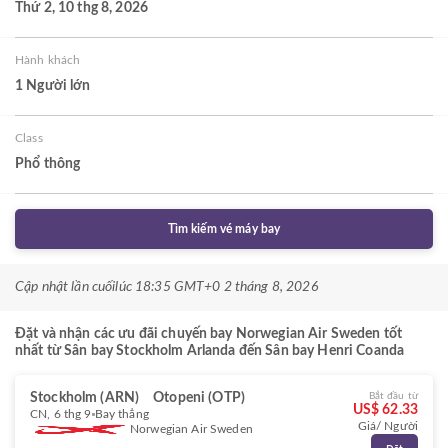
Thứ 2, 10 thg 8, 2026
Hành khách
1 Người lớn
Class
Phổ thông
Tìm kiếm vé máy bay
Cập nhật lần cuối
lúc 18:35 GMT+0 2 tháng 8, 2026
Đặt và nhận các ưu đãi chuyến bay Norwegian Air Sweden tốt
nhất từ Sân bay Stockholm Arlanda đến Sân bay Henri Coanda
Stockholm (ARN)
Otopeni (OTP)
Bắt đầu từ
US$ 62.33
CN, 6 thg 9
Bay thẳng
Giá/ Người
Norwegian Air Sweden