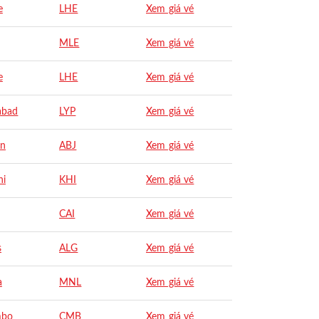
e
LHE
Xem giá vé
MLE
Xem giá vé
e
LHE
Xem giá vé
abad
LYP
Xem giá vé
an
ABJ
Xem giá vé
hi
KHI
Xem giá vé
CAI
Xem giá vé
s
ALG
Xem giá vé
a
MNL
Xem giá vé
mbo
CMB
Xem giá vé