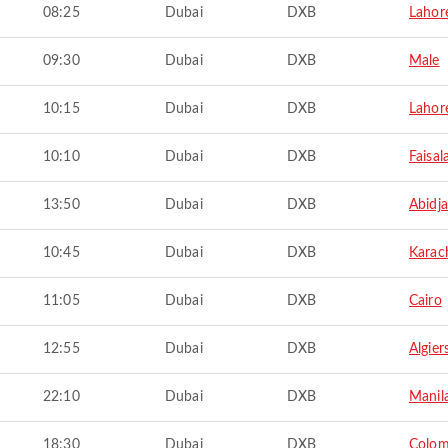
08:25
Dubai
DXB
Lahor
09:30
Dubai
DXB
Male
10:15
Dubai
DXB
Lahor
10:10
Dubai
DXB
Faisal
13:50
Dubai
DXB
Abidj
10:45
Dubai
DXB
Karac
11:05
Dubai
DXB
Cairo
12:55
Dubai
DXB
Algier
22:10
Dubai
DXB
Manil
18:30
Dubai
DXB
Colo