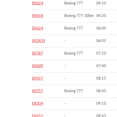
EK624
Boeing 777
04:10
EK658
Boeing 777-300er
04:20
EK624
Boeing 777
06:00
EK2429
-
06:05
EK787
Boeing 777
07:10
EK600
-
07:40
EK927
-
08:15
EK757
Boeing 777
08:45
EK334
-
09:10
EK652
-
09:45