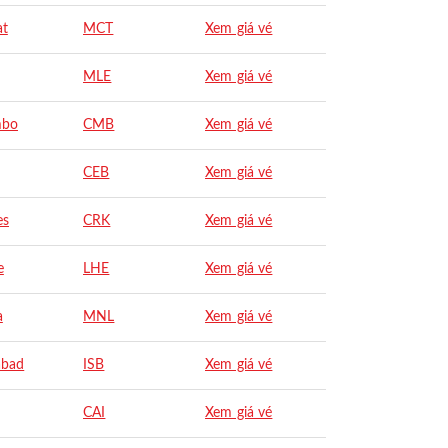
at
MCT
Xem giá vé
MLE
Xem giá vé
mbo
CMB
Xem giá vé
CEB
Xem giá vé
es
CRK
Xem giá vé
e
LHE
Xem giá vé
a
MNL
Xem giá vé
abad
ISB
Xem giá vé
CAI
Xem giá vé