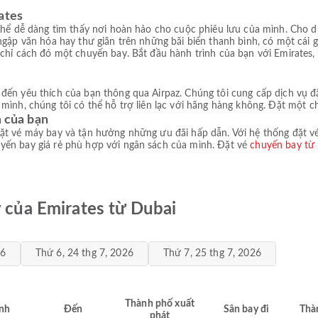
ates
 thể dễ dàng tìm thấy nơi hoàn hảo cho cuộc phiêu lưu của mình. Cho
gập văn hóa hay thư giãn trên những bãi biển thanh bình, có một cái gì
 chỉ cách đó một chuyến bay. Bắt đầu hành trình của bạn với Emirates,
đến yêu thích của bạn thông qua Airpaz. Chúng tôi cung cấp dịch vụ 
mình, chúng tôi có thể hỗ trợ liên lạc với hãng hàng không. Đặt một c
m của bạn
ặt vé máy bay và tận hưởng những ưu đãi hấp dẫn. Với hệ thống đặt vé
yến bay giá rẻ phù hợp với ngân sách của mình. Đặt vé
chuyến bay từ
y của Emirates từ Dubai
26
Thứ 6, 24 thg 7, 2026
Thứ 7, 25 thg 7, 2026
Thành phố xuất
nh
Đến
Sân bay đi
Thà
phát