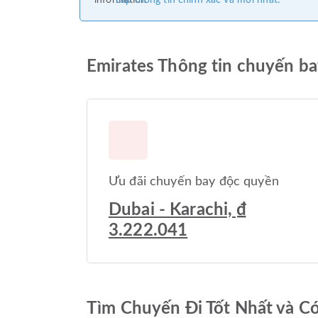
cấp thông tin chính xác và mới nhất.
Emirates Thông tin chuyến ba
Ưu đãi chuyến bay độc quyền
Dubai - Karachi, ₫
3.222.041
Tìm Chuyến Đi Tốt Nhất và C