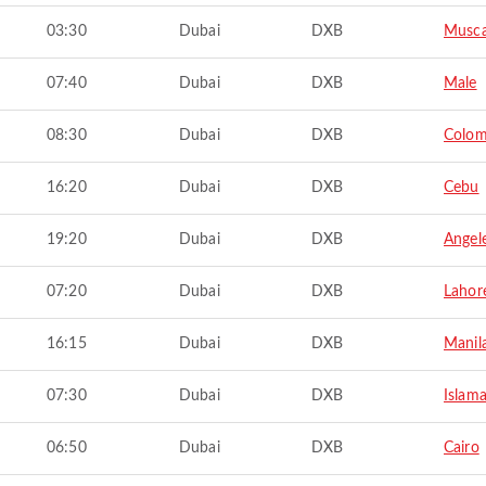
03:30
Dubai
DXB
Musc
07:40
Dubai
DXB
Male
08:30
Dubai
DXB
Colo
16:20
Dubai
DXB
Cebu
19:20
Dubai
DXB
Angel
07:20
Dubai
DXB
Lahor
16:15
Dubai
DXB
Manil
07:30
Dubai
DXB
Islam
06:50
Dubai
DXB
Cairo