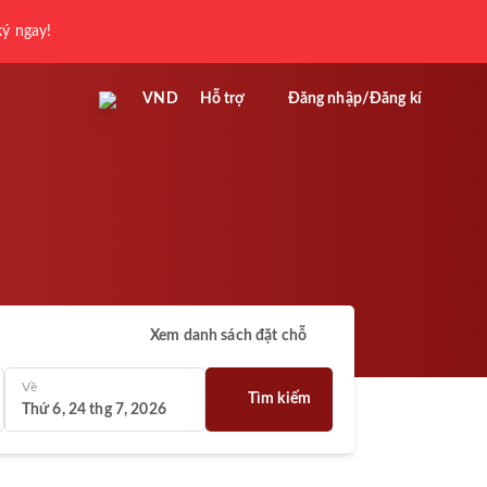
ký ngay!
VND
Hỗ trợ
Đăng nhập/Đăng kí
Xem danh sách đặt chỗ
Về
Tìm kiếm
Thứ 6, 24 thg 7, 2026