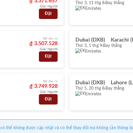
₫ 3.371.657
Thứ 3, 11 thg 8
Bay thẳng
Giá/ Người
Emirates
Đặt
Bắt đầu từ
Dubai (DXB)
Karachi (
₫ 3.507.528
Thứ 3, 1 thg 9
Bay thẳng
Giá/ Người
Emirates
Đặt
Bắt đầu từ
Dubai (DXB)
Lahore (
₫ 3.749.928
Thứ 5, 20 thg 8
Bay thẳng
Giá/ Người
Emirates
Đặt
này có thể không được cập nhật và có thể thay đổi mà không cần thông b