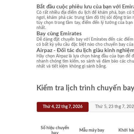
Bắt đầu cuộc phiêu lưu của bạn với Emir
Có rất nhiều địa điểm du lịch để khám phá, bạn có
ngơi, khám phá các trung tâm đô thị sôi động tràn n
tùy chọn trong tầm tay, điểm đến lý tưởng của bạn
nhất.
Bay cùng Emirates
Dễ dàng đặt chuyến bay với Emirates đến các điểm 
có bất kỳ yêu cầu đặc biệt nào cho chuyến bay của 
Airpaz - Đối tác du lịch giàu kinh nghiệ
Hãy chọn Airpaz là lựa chọn hàng đầu của bạn để đ
nhanh chóng tìm kiếm, so sánh và đảm bảo các chu
nhất và tiết kiệm không gì sánh bằng.
Kiểm tra lịch trình chuyến ba
Thứ 4, 22 thg 7, 2026
Thứ 5, 23 thg 7, 20
Số hiệu chuyến
Mẫu máy bay
Khởi hà
bay