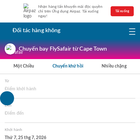
Nhận hàng tấn khuyến mãi độc quyền
chỉ trên Ứng dụng Airpaz. Tải xuống
Tải xuống
ngay!
Đối tác hàng không
Chuyến bay FlySafair từ Cape Town
Một Chiều
Chuyến khứ hồi
Nhiều chặng
Từ
Điểm khởi hành
Đến
Điểm đến
Khởi hành
Thứ 7, 25 thg 7, 2026