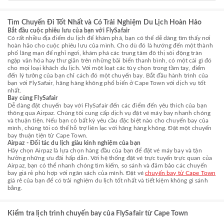
Tìm Chuyến Đi Tốt Nhất và Có Trải Nghiệm Du Lịch Hoàn Hảo
Bắt đầu cuộc phiêu lưu của bạn với FlySafair
Có rất nhiều địa điểm du lịch để khám phá, bạn có thể dễ dàng tìm thấy nơi
hoàn hảo cho cuộc phiêu lưu của mình. Cho dù đó là hướng đến một thành
phố lãng mạn để nghỉ ngơi, khám phá các trung tâm đô thị sôi động tràn
ngập văn hóa hay thư giãn trên những bãi biển thanh bình, có một cái gì đó
cho mọi loại khách du lịch. Với một loạt các tùy chọn trong tầm tay, điểm
đến lý tưởng của bạn chỉ cách đó một chuyến bay. Bắt đầu hành trình của
bạn với FlySafair, hãng hàng không phổ biến ở Cape Town với dịch vụ tốt
nhất.
Bay cùng FlySafair
Dễ dàng đặt chuyến bay với FlySafair đến các điểm đến yêu thích của bạn
thông qua Airpaz. Chúng tôi cung cấp dịch vụ đặt vé máy bay nhanh chóng
và thuận tiện. Nếu bạn có bất kỳ yêu cầu đặc biệt nào cho chuyến bay của
mình, chúng tôi có thể hỗ trợ liên lạc với hãng hàng không. Đặt một chuyến
bay thuận tiện từ Cape Town.
Airpaz - Đối tác du lịch giàu kinh nghiệm của bạn
Hãy chọn Airpaz là lựa chọn hàng đầu của bạn để đặt vé máy bay và tận
hưởng những ưu đãi hấp dẫn. Với hệ thống đặt vé trực tuyến trực quan của
Airpaz, bạn có thể nhanh chóng tìm kiếm, so sánh và đảm bảo các chuyến
bay giá rẻ phù hợp với ngân sách của mình. Đặt vé
chuyến bay từ Cape Town
giá rẻ của bạn để có trải nghiệm du lịch tốt nhất và tiết kiệm không gì sánh
bằng.
Kiểm tra lịch trình chuyến bay của FlySafair từ Cape Town