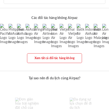
Các đối tác hàng không Airpaz
Xem tất cả đối tác hàng không
Tại sao nên đi du lịch cùng Airpaz?