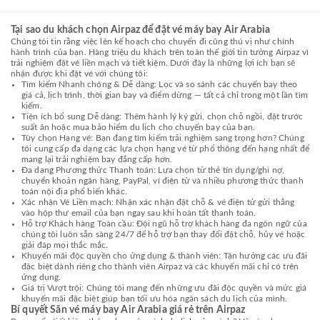
Tại sao du khách chọn Airpaz để đặt vé máy bay Air Arabia
Chúng tôi tin rằng việc lên kế hoạch cho chuyến đi cũng thú vị như chính
hành trình của bạn. Hàng triệu du khách trên toàn thế giới tin tưởng Airpaz vì
trải nghiệm đặt vé liền mạch và tiết kiệm. Dưới đây là những lợi ích bạn sẽ
nhận được khi đặt vé với chúng tôi:
Tìm kiếm Nhanh chóng & Dễ dàng: Lọc và so sánh các chuyến bay theo
giá cả, lịch trình, thời gian bay và điểm dừng — tất cả chỉ trong một lần tìm
kiếm.
Tiện ích bổ sung Dễ dàng: Thêm hành lý ký gửi, chọn chỗ ngồi, đặt trước
suất ăn hoặc mua bảo hiểm du lịch cho chuyến bay của bạn.
Tùy chọn Hạng vé: Bạn đang tìm kiếm trải nghiệm sang trọng hơn? Chúng
tôi cung cấp đa dạng các lựa chọn hạng vé từ phổ thông đến hạng nhất để
mang lại trải nghiệm bay đẳng cấp hơn.
Đa dạng Phương thức Thanh toán: Lựa chọn từ thẻ tín dụng/ghi nợ,
chuyển khoản ngân hàng, PayPal, ví điện tử và nhiều phương thức thanh
toán nội địa phổ biến khác.
Xác nhận Vé Liền mạch: Nhận xác nhận đặt chỗ & vé điện tử gửi thẳng
vào hộp thư email của bạn ngay sau khi hoàn tất thanh toán.
Hỗ trợ Khách hàng Toàn cầu: Đội ngũ hỗ trợ khách hàng đa ngôn ngữ của
chúng tôi luôn sẵn sàng 24/7 để hỗ trợ bạn thay đổi đặt chỗ, hủy vé hoặc
giải đáp mọi thắc mắc.
Khuyến mãi độc quyền cho ứng dụng & thành viên: Tận hưởng các ưu đãi
đặc biệt dành riêng cho thành viên Airpaz và các khuyến mãi chỉ có trên
ứng dụng.
Giá trị Vượt trội: Chúng tôi mang đến những ưu đãi độc quyền và mức giá
khuyến mãi đặc biệt giúp bạn tối ưu hóa ngân sách du lịch của mình.
Bí quyết Săn vé máy bay Air Arabia giá rẻ trên Airpaz