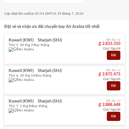
Cập nhật lần cuối
lúc 05:34 GMT+0 29 tháng 7, 2026
Đặt vé và nhận ưu đãi chuyến bay Air Arabia tốt nhất
Kuwait (KWI)
Sharjah (SHJ)
Bắt đầu từ
₫ 2.833.310
Thứ 5, 30 thg 7
Bay thẳng
Giá/ Người
Air Arabia
Đặt
Kuwait (KWI)
Sharjah (SHJ)
Bắt đầu từ
₫ 2.872.473
Thứ 6, 30 thg 10
Bay thẳng
Giá/ Người
Air Arabia
Đặt
Kuwait (KWI)
Sharjah (SHJ)
Bắt đầu từ
₫ 2.888.648
Thứ 7, 1 thg 8
Bay thẳng
Giá/ Người
Air Arabia
Đặt