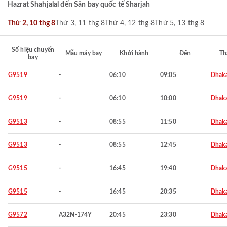
Hazrat Shahjalal đến Sân bay quốc tế Sharjah
Thứ 2, 10 thg 8
Thứ 3, 11 thg 8
Thứ 4, 12 thg 8
Thứ 5, 13 thg 8
Số hiệu chuyến
Mẫu máy bay
Khởi hành
Đến
Th
bay
G9519
-
06:10
09:05
Dhak
G9519
-
06:10
10:00
Dhak
G9513
-
08:55
11:50
Dhak
G9513
-
08:55
12:45
Dhak
G9515
-
16:45
19:40
Dhak
G9515
-
16:45
20:35
Dhak
G9572
A32N-174Y
20:45
23:30
Dhak