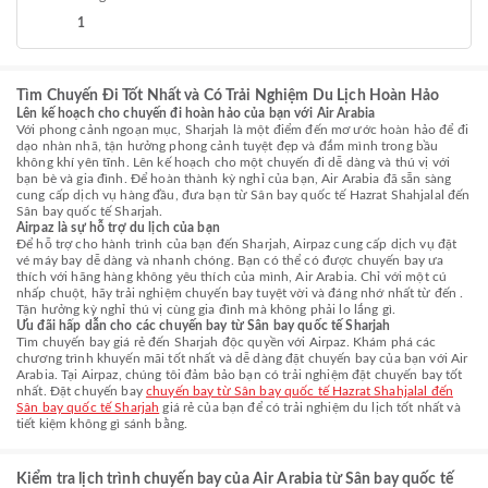
1
Tìm Chuyến Đi Tốt Nhất và Có Trải Nghiệm Du Lịch Hoàn Hảo
Lên kế hoạch cho chuyến đi hoàn hảo của bạn với Air Arabia
Với phong cảnh ngoạn mục, Sharjah là một điểm đến mơ ước hoàn hảo để đi
dạo nhàn nhã, tận hưởng phong cảnh tuyệt đẹp và đắm mình trong bầu
không khí yên tĩnh. Lên kế hoạch cho một chuyến đi dễ dàng và thú vị với
bạn bè và gia đình. Để hoàn thành kỳ nghỉ của bạn, Air Arabia đã sẵn sàng
cung cấp dịch vụ hàng đầu, đưa bạn từ Sân bay quốc tế Hazrat Shahjalal đến
Sân bay quốc tế Sharjah.
Airpaz là sự hỗ trợ du lịch của bạn
Để hỗ trợ cho hành trình của bạn đến Sharjah, Airpaz cung cấp dịch vụ đặt
vé máy bay dễ dàng và nhanh chóng. Bạn có thể có được chuyến bay ưa
thích với hãng hàng không yêu thích của mình, Air Arabia. Chỉ với một cú
nhấp chuột, hãy trải nghiệm chuyến bay tuyệt vời và đáng nhớ nhất từ đến .
Tận hưởng kỳ nghỉ thú vị cùng gia đình mà không phải lo lắng gì.
Ưu đãi hấp dẫn cho các chuyến bay từ Sân bay quốc tế Sharjah
Tìm chuyến bay giá rẻ đến Sharjah độc quyền với Airpaz. Khám phá các
chương trình khuyến mãi tốt nhất và dễ dàng đặt chuyến bay của bạn với Air
Arabia. Tại Airpaz, chúng tôi đảm bảo bạn có trải nghiệm đặt chuyến bay tốt
nhất. Đặt chuyến bay
chuyến bay từ Sân bay quốc tế Hazrat Shahjalal đến
Sân bay quốc tế Sharjah
giá rẻ của bạn để có trải nghiệm du lịch tốt nhất và
tiết kiệm không gì sánh bằng.
Kiểm tra lịch trình chuyến bay của Air Arabia từ Sân bay quốc tế