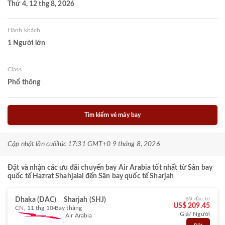
Thứ 4, 12 thg 8, 2026
Hành khách
1 Người lớn
Class
Phổ thông
Tìm kiếm vé máy bay
Cập nhật lần cuối
lúc 17:31 GMT+0 9 tháng 8, 2026
Đặt và nhận các ưu đãi chuyến bay Air Arabia tốt nhất từ Sân bay
quốc tế Hazrat Shahjalal đến Sân bay quốc tế Sharjah
Dhaka (DAC)
Sharjah (SHJ)
Bắt đầu từ
US$ 209.45
CN, 11 thg 10
Bay thẳng
Giá/ Người
Air Arabia