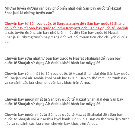
Những tuyến đường sân bay phổ biến nhất đến Sân bay quốc tế Hazrat
Shahjalal là những tuyến nào?
chuyến bay từ Sân bay quốc tế Bandaranaike đến Sân bay quốc tế Sharjah
,
chuyến bay từ Sân bay quốc tế Jomo Kenyatta đến Sân bay quốc tế Sharjah
là các tuyến đường sân bay phổ biến nhất đến Sân bay quốc tế Hazrat
Shahjalal. Những tuyến này mang đến kết nối thuận tiện cho chuyến đi của
bạn.
Chuyến bay sớm nhất từ Sân bay quốc tế Hazrat Shahjalal đến Sân bay
quốc tế Sharjah sử dụng Air Arabia khởi hành lúc mấy giờ?
Chuyến bay sớm nhất từ Sân bay quốc tế Hazrat Shahjalal đến Sân bay quốc
tế Sharjah với Air Arabia khởi hành lúc 06:05. Bạn có thể xem lịch trình này
và so sánh các lựa chọn chuyến bay khác trên Airpaz.
Chuyến bay muộn nhất từ Sân bay quốc tế Hazrat Shahjalal đến Sân bay
quốc tế Sharjah sử dụng Air Arabia khởi hành lúc mấy giờ?
Chuyến bay muộn nhất từ Sân bay quốc tế Hazrat Shahjalal đến Sân bay
quốc tế Sharjah với Air Arabia khởi hành lúc 22:50. Bạn có thể xem lịch trình
này và so sánh các lựa chọn chuyến bay khác trên Airpaz.