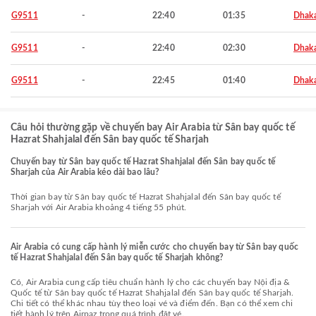
G9511
-
22:40
01:35
Dhak
G9511
-
22:40
02:30
Dhak
G9511
-
22:45
01:40
Dhak
Câu hỏi thường gặp về chuyến bay Air Arabia từ Sân bay quốc tế
Hazrat Shahjalal đến Sân bay quốc tế Sharjah
Chuyến bay từ Sân bay quốc tế Hazrat Shahjalal đến Sân bay quốc tế
Sharjah của Air Arabia kéo dài bao lâu?
Thời gian bay từ Sân bay quốc tế Hazrat Shahjalal đến Sân bay quốc tế
Sharjah với Air Arabia khoảng 4 tiếng 55 phút.
Air Arabia có cung cấp hành lý miễn cước cho chuyến bay từ Sân bay quốc
tế Hazrat Shahjalal đến Sân bay quốc tế Sharjah không?
Có, Air Arabia cung cấp tiêu chuẩn hành lý cho các chuyến bay Nội địa &
Quốc tế từ Sân bay quốc tế Hazrat Shahjalal đến Sân bay quốc tế Sharjah.
Chi tiết có thể khác nhau tùy theo loại vé và điểm đến. Bạn có thể xem chi
tiết hành lý trên Airpaz trong quá trình đặt vé.